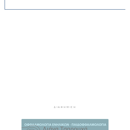
Χοληστερόλη: Πέντε κινήσεις ματ για να την
ρίξετε χαμηλά
2 ώρες 40 λεπτά πρίν
Προληπτική ανάκληση παρτίδας μαρμελάδας
φράουλα
2 ώρες 48 λεπτά πρίν
Προσάραξη ιστιοφόρου στη Νάξο
3 ώρες 10 λεπτά πρίν
Στις 2 Σεπτεμβρίου η παρουσίαση του
οικονομικού προγράμματος της ΕΛ.Α.Σ. στη
Θεσσαλονίκη
3 ώρες 14 λεπτά πρίν
Διευρύνεται η εθνική πρωτοβουλία για τις τιμές
στο ράφι των σούπερ μάρκετ
ΔΙΑΦΉΜΙΣΗ
3 ώρες 39 λεπτά πρίν
Φωτιά στη Νάξο στην περιοχή Μικρή Βίγλα –
Κινητοποιήθηκαν 10 πυροσβέστες