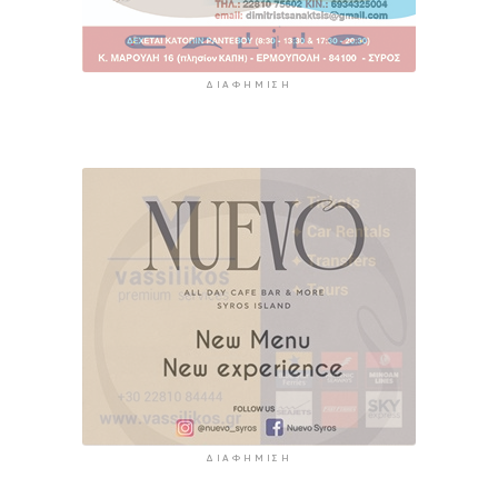
ΔΙΑΦΉΜΙΣΗ
ΔΙΑΦΉΜΙΣΗ