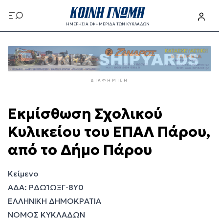
Παράκαμψη
προς
ΗΜΕΡΗΣΙΑ ΕΦΗΜΕΡΙΔΑ ΤΩΝ ΚΥΚΛΑΔΩΝ
το
Παράκαμψη
κυρίως
προς
περιεχόμενο
το
κυρίως
ΔΙΑΦΉΜΙΣΗ
περιεχόμενο
Εκμίσθωση Σχολικού
Κυλικείου του ΕΠΑΛ Πάρου,
από το Δήμο Πάρου
Κείμενο
ΑΔΑ: ΡΔΩ1ΩΞΓ-8Υ0
ΕΛΛΗΝΙΚΗ ΔΗΜΟΚΡΑΤΙΑ
ΝΟΜΟΣ ΚΥΚΛΑΔΩΝ