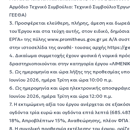
Αρμόδιο Τεχνικό Συμβούλιο: Τεχνικό Συμβούλιο Έργων
ΓΕΕΘΑ)
3. Προσφέρεται ελεύθερη, πλήρης, άμεση και δωρε
του Έργου και στα τεύχη αυτής, στον ειδικό, δημόσ
ΕΡΓΑ» της πύλης
www.promitheus.gov.gr
με Α/Α συστ
στην ιστοσελίδα της αναθέ- τουσας αρχής
https://ge
4. Δικαίωμα συμμετοχής έχουν φυσικά ή νομικά πρό
δραστηριοποιούνται στην κατηγορία έργου «ΛΙΜΕΝΙΚ
5. Ως ημερομηνία και ώρα λήξης της προθεσμίας υπ
Ιουνίου 2026, ημέρα Τρίτη και ώρα 10:00 π.μ.
6. Ως ημερομηνία και ώρα ηλεκτρονικής αποσφράγισ
Ιουνίου 2026, ημέρα Τρίτη και ώρα 12:00 π.μ.
7. Η εκτιμώμενη αξία του έργου ανέρχεται σε εξακόσ
ογδόντα τρία ευρώ και ογδόντα επτά λεπτά (685.48
18%, Απροβλέπτων 15%, Αναθεώρησης, πλέον ΦΠΑ
8. Η συνολική προθεσμία εκτέλεσης του έργου, ορίζετ