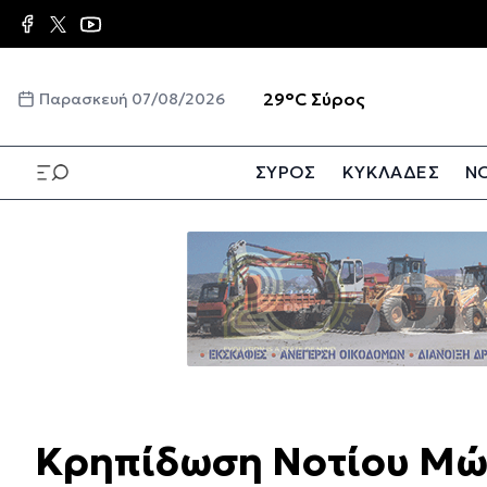
Παράκαμψη
προς
το
κυρίως
☀️
29°C
Σύρος
Παρασκευή 07/08/2026
περιεχόμενο
ΣΥΡΟΣ
ΚΥΚΛΑΔΕΣ
ΝΟ
Παράκαμψη
προς
το
κυρίως
περιεχόμενο
Κρηπίδωση Νοτίου Μώ