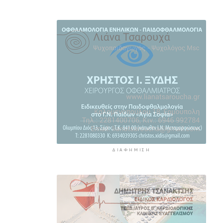
εντοπίζουν τις αυθαιρεσίες
4 ώρες 7 λεπτά πρίν
Έρευνα ΕΟΤ: Η Ελλάδα στις
κορυφαίες επιλογές των
Ευρώπαίων ταξιδιωτών
4 ώρες 9 λεπτά πρίν
Μετρό Αθήνας: 29,4 χλμ. νέων
σιδηροτροχιών – Στο τελικό
στάδιο η αναβάθμιση
4 ώρες 43 λεπτά πρίν
Άνδρος: Εικαστικό «Φως εκ
φωτός» στο Ίδρυμα Π. και Μ.
ΔΙΑΦΉΜΙΣΗ
Κυδωνιέως
5 ώρες 19 λεπτά πρίν
Το κλίμα του 20ού αιώνα έχει
εξαφανιστεί στην Ευρώπη
6 ώρες 37 λεπτά πρίν