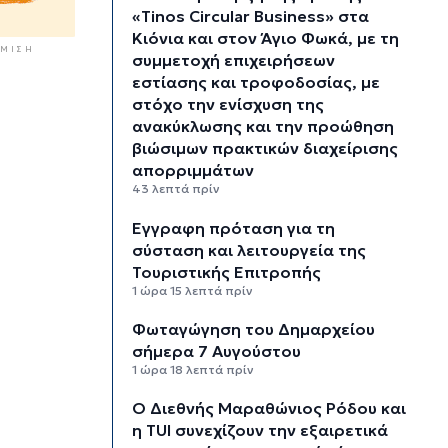
«Tinos Circular Business» στα
Κιόνια και στον Άγιο Φωκά, με τη
ΜΙΣΗ
συμμετοχή επιχειρήσεων
εστίασης και τροφοδοσίας, με
στόχο την ενίσχυση της
ανακύκλωσης και την προώθηση
βιώσιμων πρακτικών διαχείρισης
απορριμμάτων
43 λεπτά πρίν
Έγγραφη πρόταση για τη
σύσταση και λειτουργεία της
Τουριστικής Επιτροπής
1 ώρα 15 λεπτά πρίν
Φωταγώγηση του Δημαρχείου
σήμερα 7 Αυγούστου
1 ώρα 18 λεπτά πρίν
Ο Διεθνής Μαραθώνιος Ρόδου και
η TUI συνεχίζουν την εξαιρετικά