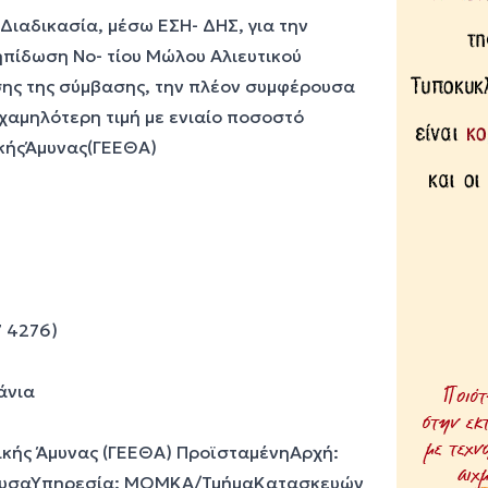
αδικασία, μέσω ΕΣΗ- ΔΗΣ, για την
ηπίδωση Νο- τίου Μώλου Αλιευτικού
σης της σύμβασης, την πλέον συμφέρουσα
χαμηλότερη τιμή με ενιαίο ποσοστό
ικήςΆμυνας(ΓΕΕΘΑ)
7 4276)
άνια
νικής Άμυνας (ΓΕΕΘΑ) ΠροϊσταμένηΑρχή:
υσαΥπηρεσία: ΜΟΜΚΑ/ΤμήμαΚατασκευών