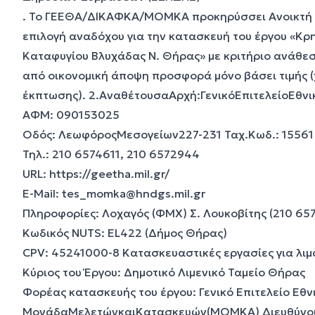
. Το ΓΕΕΘΑ/ΔΙΚΑΦΚΑ/ΜΟΜΚΑ προκηρύσσει Ανοικτή Δι
επιλογή αναδόχου για την κατασκευή του έργου «Κρ
Καταφυγίου Βλυχάδας Ν. Θήρας» με κριτήριο ανάθε
από οικονομική άποψη προσφορά μόνο βάσει τιμής (
έκπτωσης). 2.ΑναθέτουσαΑρχή:ΓενικόΕπιτελείοΕθν
ΑΦΜ: 090153025
Οδός: ΛεωφόροςΜεσογείων227-231 Ταχ.Κωδ.: 15561
Τηλ.: 210 6574611, 210 6572944
URL:
https://geetha.mil.gr/
E-Mail:
tes_momka@hndgs.mil.gr
Πληροφορίες: Λοχαγός (ΦΜΧ) Σ. Λουκοβίτης (210 65
Κωδικός ΝUTS: EL422 (Δήμος Θήρας)
CPV: 45241000-8 Κατασκευαστικές εργασίες για λιμ
Κύριος του Έργου: Δημοτικό Λιμενικό Ταμείο Θήρας
Φορέας κατασκευής του έργου: Γενικό Επιτελείο Εθ
ΜονάδαΜελετώνκαιΚατασκευών(ΜΟΜΚΑ) Διευθύνο