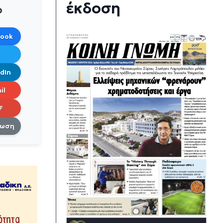
έκδοση
ο
book
dIn
il
F
πωση