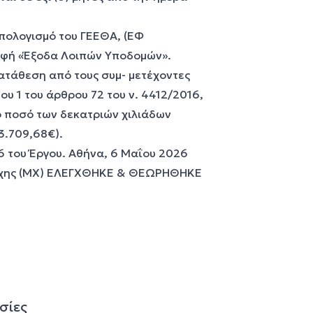
ϋπολογισμό του ΓΕΕΘΑ, (ΕΦ
ραφή «Έξοδα Λοιπών Υποδομών».
κατάθεση από τους συμ- μετέχοντες
υ 1 του άρθρου 72 του ν. 4412/2016,
ο ποσό των δεκατριών χιλιάδων
3.709,68€).
6 του Έργου. Αθήνα, 6 Μαΐου 2026
ρχης (ΜΧ) ΕΛΕΓΧΘΗΚΕ & ΘΕΩΡΗΘΗΚΕ
σίες