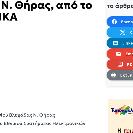
Ν. Θήρας, από το
το άρθρ
ΜΚΑ
Face
X
Linke
Ema
PD
Εκτύ
ίου Βλυχάδας Ν. Θήρας
ου Εθνικού Συστήματος Ηλεκτρονικών