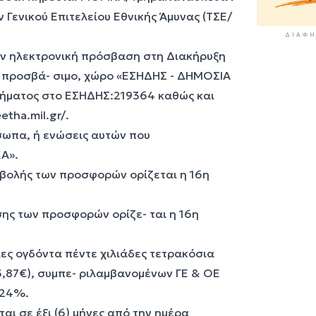
 Γενικού Επιτελείου Εθνικής Άμυνας (ΤΣΕ/
ΔΙΑΦΉ
άν ηλεκτρονική πρόσβαση στη Διακήρυξη
ια προσβά- σιμο, χώρο «ΕΣΗΔΗΣ - ΔΗΜΟΣΙΑ
ήματος στο ΕΣΗΔΗΣ:219364 καθώς και
etha.mil.gr/
.
σωπα, ή ενώσεις αυτών που
Α».
οβολής των προσφορών ορίζεται η 16η
ης των προσφορών ορίζε- ται η 16η
ιες ογδόντα πέντε χιλιάδες τετρακόσια
3,87€), συμπε- ριλαμβανομένων ΓΕ & ΟΕ
 24%.
αι σε έξι (6) μήνες από την ημέρα