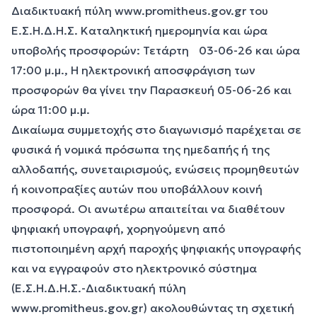
Διαδικτυακή πύλη
www.promitheus.gov.gr
του
Ε.Σ.Η.Δ.Η.Σ. Καταληκτική ημερομηνία και ώρα
υποβολής προσφορών: Τετάρτη 03-06-26 και ώρα
17:00 μ.μ., Η ηλεκτρονική αποσφράγιση των
προσφορών θα γίνει την Παρασκευή 05-06-26 και
ώρα 11:00 μ.μ.
Δικαίωμα συμμετοχής στο διαγωνισμό παρέχεται σε
φυσικά ή νομικά πρόσωπα της ημεδαπής ή της
αλλοδαπής, συνεταιρισμούς, ενώσεις προμηθευτών
ή κοινοπραξίες αυτών που υποβάλλουν κοινή
προσφορά. Οι ανωτέρω απαιτείται να διαθέτουν
ψηφιακή υπογραφή, χορηγούμενη από
πιστοποιημένη αρχή παροχής ψηφιακής υπογραφής
και να εγγραφούν στο ηλεκτρονικό σύστημα
(Ε.Σ.Η.Δ.Η.Σ.-Διαδικτυακή πύλη
www.promitheus.gov.gr
) ακολουθώντας τη σχετική