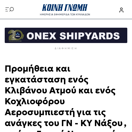
Παράκαμψη
προς
ΗΜΕΡΗΣΙΑ ΕΦΗΜΕΡΙΔΑ ΤΩΝ ΚΥΚΛΑΔΩΝ
το
Παράκαμψη
κυρίως
προς
περιεχόμενο
το
κυρίως
ΔΙΑΦΉΜΙΣΗ
περιεχόμενο
Προμήθεια και
εγκατάσταση ενός
Κλιβάνου Ατμού και ενός
Κοχλιοφόρου
Αεροσυμπιεστή για τις
ανάγκες του ΓΝ - ΚΥ Νάξου ,