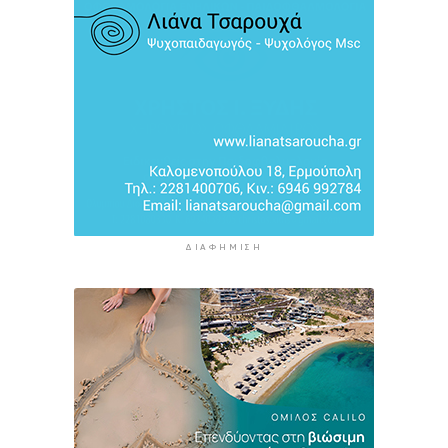
πάλι σε ισχύ τη Συμφωνία Σένγκεν εντός της
Κυριακής, 9 Αυγούστου
13 ώρες 29 λεπτά πρίν
«Στάχτη» 272.860 στρέμματα αυτό το
καλοκαίρι
14 ώρες 13 λεπτά πρίν
ΔΙΑΦΉΜΙΣΗ