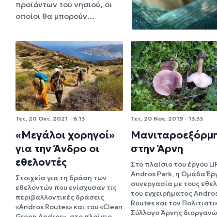
προϊόντων του νησιού, οι
οποίοι θα μπορούν…
Τετ, 20 Οκτ. 2021 - 6:13
Τετ, 20 Νοε. 2019 - 13:33
«Μεγάλοι χορηγοί»
Μανιταροεξόρμ
για την Άνδρο οι
στην Άρνη
εθελοντές
Στο πλαίσιο του έργου LI
Andros Park, η Ομάδα Έρ
Στοιχεία για τη δράση των
συνεργασία με τους εθε
εθελοντών που ενίσχυσαν τις
του εγχειρήματος Andro
περιβαλλοντικές δράσεις
Routes και τον Πολιτιστι
«Andros Routes» και του «Clean
Σύλλογο Άρνης διοργαν
Green Andros», στο πλαίσιο