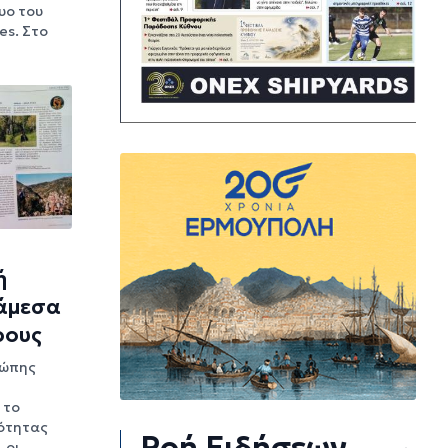
υο του
es. Στο
ή
άμεσα
ρους
ρώπης
 το
ότητας
Ροή Ειδήσεων
, οι