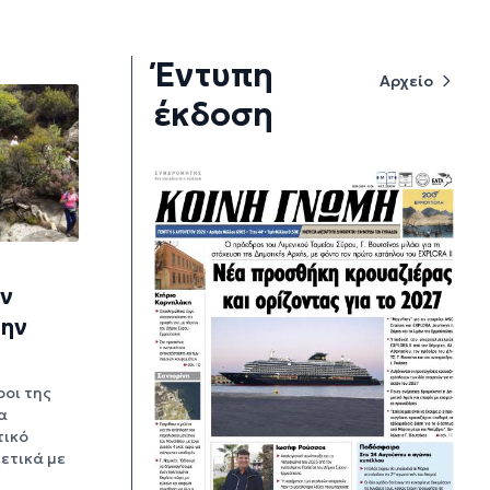
Έντυπη
Αρχείο
έκδοση
ην
την
ροι της
α
τικό
ετικά με