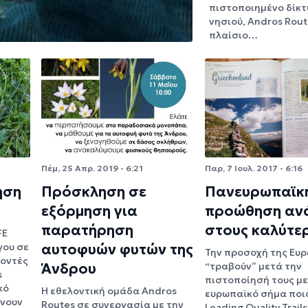
πιστοποιημένο δίκτ
νησιού, Andros Rout
πλαίσιο…
Πέμ, 25 Απρ. 2019 - 6:21
Παρ, 7 Ιουλ. 2017 - 6:16
ηση
Πρόσκληση σε
Πανευρωπαϊκ
εξόρμηση για
προώθηση αν
παρατήρηση
στους καλύτε
FE
γου σε
αυτοφυών φυτών της
Την προσοχή της Ευ
λοντές
Άνδρου
“τραβούν” μετά την
s
πιστοποίησή τους με
κό
Η εθελοντική ομάδα Andros
ευρωπαϊκό σήμα ποι
ώνουν
Routes σε συνεργασία με την
Leading Quality Trails