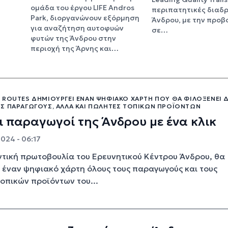
ομάδα του έργου LIFE Andros
περιπατητικές διαδρ
Park, διοργανώνουν εξόρμηση
Άνδρου, με την προβ
για αναζήτηση αυτοφυών
σε…
φυτών της Άνδρου στην
περιοχή της Άρνης και…
 ROUTES ΔΗΜΙΟΥΡΓΕΊ ΈΝΑΝ ΨΗΦΙΑΚΌ ΧΆΡΤΗ ΠΟΥ ΘΑ ΦΙΛΟΞΕΝΕΊ 
Σ ΠΑΡΑΓΩΓΟΎΣ, ΑΛΛΆ ΚΑΙ ΠΩΛΗΤΈΣ ΤΟΠΙΚΏΝ ΠΡΟΪΌΝΤΩΝ
ι παραγωγοί της Άνδρου με ένα κλικ
2024 - 06:17
τική πρωτοβουλία του Ερευνητικού Κέντρου Άνδρου, θα
 έναν ψηφιακό χάρτη όλους τους παραγωγούς και τους
οπικών προϊόντων του...