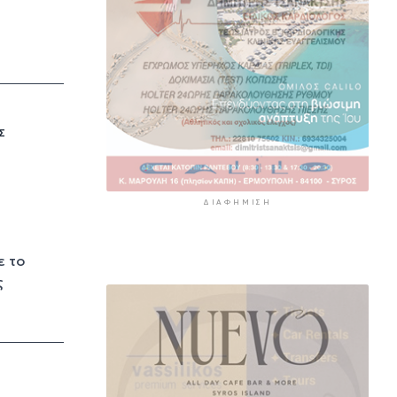
Σ
ΔΙΑΦΉΜΙΣΗ
ε το
ς