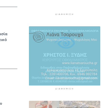
επεξεργάζεται το ΥΠΕΘΟ
9 ώρες 40 λεπτά πρίν
ΔΙΑΦΉΜΙΣΗ
Ενδιαφέρον του Δήμου Πάρου
για τη στέγαση των
εκπαιδευτικών
ασία
10 ώρες 10 λεπτά πρίν
τικό
Πάνω από 90 ειδικότητες και
860 τμήματα στις δημόσιες
ΣΑΕΚ
10 ώρες 40 λεπτά πρίν
Αυξήθηκαν οι Έλληνες που
αποφάσισαν να διακόψουν το
κάπνισμα
11 ώρες 10 λεπτά πρίν
ΔΙΑΦΉΜΙΣΗ
ου