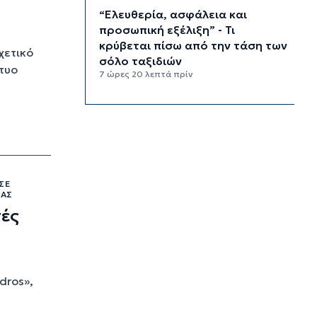
“Ελευθερία, ασφάλεια και
προσωπική εξέλιξη” - Τι
κρύβεται πίσω από την τάση των
χετικό
σόλο ταξιδιών
τυο
7 ώρες 20 λεπτά πρίν
“Κλιματική ζώνη πολέμου” - Οι
ακραίες καιρικές συνθήκες
αναδιαμορφώνουν την Ευρώπη
8 ώρες πρίν
“Σεισμός” στη Google: Φεύγει ο
ΣΕ
αρχιτέκτονας της AI, Jeff Dean
ΊΑΣ
8 ώρες 40 λεπτά πρίν
τές
Το παρεξηγημένο αιθέριο έλαιο
που κρατά μακριά τα κουνούπια
για 3 ώρες
9 ώρες 10 λεπτά πρίν
dros»,
Ζητείται λύση στον γρίφο των
φοροαπαλλαγών: Ποια σχέδια