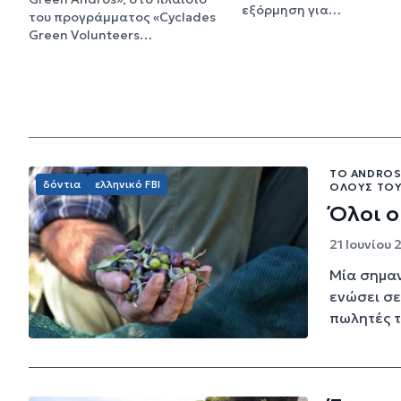
εξόρμηση για…
του προγράμματος «Cyclades
Green Volunteers…
ΤΟ ANDROS
δόντια
ελληνικό FBI
ΌΛΟΥΣ ΤΟΥ
Όλοι ο
21 Ιουνίου 
Μία σημαν
ενώσει σε
πωλητές τ