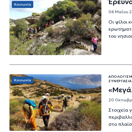
Έρευνα
Κοινωνία
06 Μαΐου 2
Οι φίλοι 
ερωτηματο
του νησιού
ΑΠΟΛΟΓΙΣΜ
Κοινωνία
ΣΥΝΕΡΓΑΣΊΑ
«Μεγάλ
20 Οκτωβρί
Στοιχεία 
περιβαλλο
στο πλαίσ