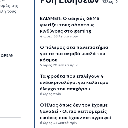
Όλες
ομές της
ολή τους
ΕΛΙΑΜΕΠ: Ο οδηγός GEMS
φωτίζει τους αόρατους
κινδύνους στο gaming
4 ώρες 35 λεπτά πρίν
Ο πόλεμος στα πανεπιστήμια
για τα πιο ακριβά μυαλά του
ΔΩΡΕΆΝ
κόσμου
5 ώρες 20 λεπτά πρίν
Τα φρούτα που επιλέγουν 4
ενδοκρινολόγοι για καλύτερο
έλεγχο του σακχάρου
6 ώρες πρίν
Ο Ήλιος όπως δεν τον έχουμε
ξαναδεί - Οι πιο λεπτομερείς
εικόνες που έχουν καταγραφεί
6 ώρες 41 λεπτά πρίν