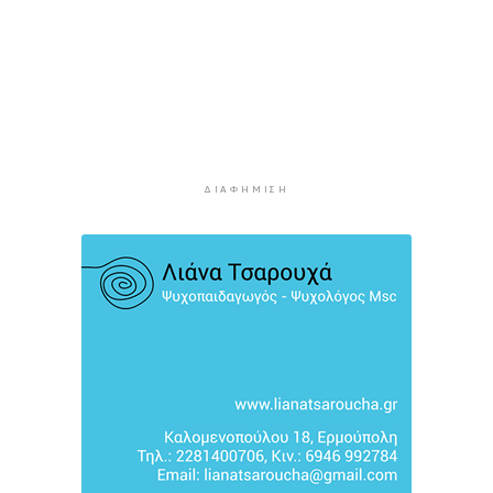
Στο τελικό στάδιο η αναβάθμιση
3 ώρες 45 λεπτά πρίν
Άνδρος: Εικαστικό «Φως εκ φωτός» στο Ίδρυμα
Π. και Μ. Κυδωνιέως
4 ώρες 20 λεπτά πρίν
Το κλίμα του 20ού αιώνα έχει εξαφανιστεί στην
Ευρώπη
ΔΙΑΦΉΜΙΣΗ
5 ώρες 39 λεπτά πρίν
Ενημέρωση Δ.Ε.Υ.Α. Σύρου – Ερμούπολης
6 ώρες 7 λεπτά πρίν