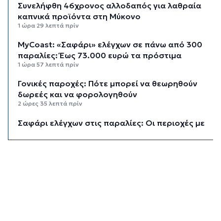
Συνελήφθη 46χρονος αλλοδαπός για λαθραία
καπνικά προϊόντα στη Μύκονο
1 ώρα 29 λεπτά πρίν
MyCoast: «Σαφάρι» ελέγχων σε πάνω από 300
παραλίες: Έως 73.000 ευρώ τα πρόστιμα
1 ώρα 57 λεπτά πρίν
Γονικές παροχές: Πότε μπορεί να θεωρηθούν
δωρεές και να φορολογηθούν
2 ώρες 35 λεπτά πρίν
Σαφάρι ελέγχων στις παραλίες: Οι περιοχές με
τις περισσότερες καταγγελίες – Πώς τα drones
εντοπίζουν τις αυθαιρεσίες
3 ώρες 9 λεπτά πρίν
Έρευνα ΕΟΤ: Η Ελλάδα στις κορυφαίες επιλογές
των Ευρώπαίων ταξιδιωτών
3 ώρες 11 λεπτά πρίν
Μετρό Αθήνας: 29,4 χλμ. νέων σιδηροτροχιών –