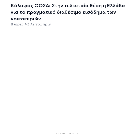
Κόλαφος ΟΟΣΑ: Στην τελευταία θέση η Ελλάδα
για το πραγματικό διαθέσιμο εισόδημα των
νοικοκυριών
8 ώρες 43 λεπτά πρίν
Κορυφώνεται η έξοδος των αδειούχων ενόψει
15αύγουστου: Γεμάτα πλοία, λεωφορεία και
ουρές χιλιομέτρων στα σύνορα
9 ώρες 19 λεπτά πρίν
Η αγγλική ομοσπονδία καταργεί τα τσιμεντένια
προστατευτικά γύρω από τον αγωνιστικό χώρο
μετά τον θάνατο ποδοσφαιριστή
10 ώρες 3 λεπτά πρίν
Ο Γιώργος Νταλάρας έρχεται στη Σύρο με το
«Ρεμπέτικο»
11 ώρες 6 λεπτά πρίν
Η πρόεδρος της νορβηγικής ομοσπονδίας καλεί
τον Ινφαντίνο να παραιτηθεί από τη FIFA
11 ώρες 9 λεπτά πρίν
ΔΙΑΦΉΜΙΣΗ