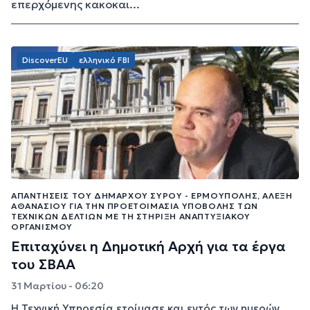
επερχόμενης κακοκαι...
DiscoverEU
ελληνικό FBI
ΑΠΑΝΤΉΣΕΙΣ ΤΟΥ ΔΗΜΆΡΧΟΥ ΣΎΡΟΥ - ΕΡΜΟΎΠΟΛΗΣ, ΑΛΈΞΗ
ΑΘΑΝΑΣΊΟΥ ΓΙΑ ΤΗΝ ΠΡΟΕΤΟΙΜΑΣΊΑ ΥΠΟΒΟΛΉΣ ΤΩΝ
ΤΕΧΝΙΚΏΝ ΔΕΛΤΊΩΝ ΜΕ ΤΗ ΣΤΉΡΙΞΗ ΑΝΑΠΤΥΞΙΑΚΟΎ
ΟΡΓΑΝΙΣΜΟΎ
Επιταχύνει η Δημοτική Αρχή για τα έργα
του ΣΒΑΑ
31 Μαρτίου - 06:20
Η Τεχνική Υπηρεσία ετοίμασε και εντός των ημερών