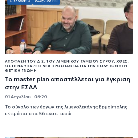
DiscoverEU
ελληνικό FBI
ΑΠΌΦΑΣΗ ΤΟΥ Δ.Σ. ΤΟΥ ΛΙΜΕΝΙΚΟΎ ΤΑΜΕΊΟΥ ΣΎΡΟΥ, ΧΘΕΣ,
ΏΣΤΕ ΝΑ ΥΠΆΡΞΕΙ ΝΈΑ ΠΡΟΣΠΆΘΕΙΑ ΓΙΑ ΤΗΝ ΠΟΛΥΠΌΘΗΤΗ
ΘΕΤΙΚΉ ΓΝΏΜΗ
Το master plan αποστέλλεται για έγκριση
στην ΕΣΑΛ
01 Απριλίου - 06:20
Το σύνολο των έργων της λιμενολεκάνης Ερμούπολης
εκτιμάται στα 56 εκατ. ευρώ