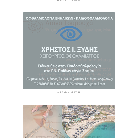
H Ισπανία ζήτησε από την Ιταλία να θέσει και
πάλι σε ισχύ τη Συμφωνία Σένγκεν εντός της
Κυριακής, 9 Αυγούστου
11 ώρες 48 λεπτά πρίν
«Στάχτη» 272.860 στρέμματα αυτό το
καλοκαίρι
12 ώρες 31 λεπτά πρίν
ΔΙΑΦΉΜΙΣΗ