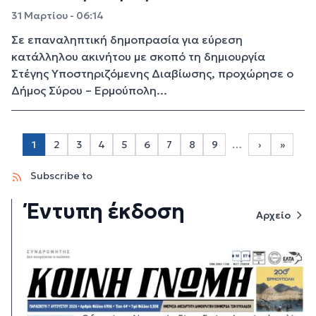
31 Μαρτίου - 06:14
Σε επαναληπτική δημοπρασία για εύρεση
κατάλληλου ακινήτου με σκοπό τη δημιουργία
Στέγης Υποστηριζόμενης Διαβίωσης, προχώρησε ο
Δήμος Σύρου – Ερμούπολη...
Σελιδοποίηση
1
2
3
4
5
6
7
8
9
…
›
»
Page 2
Page 3
Page 4
Page 5
Page 6
Page 7
Page 8
Page 9
Next page
Last p
Subscribe to
Έντυπη έκδοση
Αρχείο