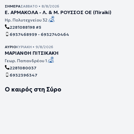
ΣΉΜΕΡΑ
ΣΆΒΒΑΤΟ • 8/8/2026
Ε. ΑΡΜΑΚΟΛΑ - Λ. & Μ. ΡΟΥΣΣΟΣ ΟΕ (Πiraiki)
Ηρ. Πολυτεχνείου 32
2281088198 #5
6937468959 - 6932740464
ΑΎΡΙΟ
ΚΥΡΙΑΚΉ • 9/8/2026
ΜΑΡΙΑΝΘΗ ΠΙΤΣΙΚΑΚΗ
Γεωρ. Παπανδρέου 1
2281080037
6932396347
Ο καιρός στη Σύρο