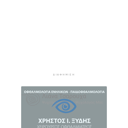
δημόσιες ΣΑΕΚ
4 ώρες 38 λεπτά πρίν
Αυξήθηκαν οι Έλληνες που αποφάσισαν να
διακόψουν το κάπνισμα
5 ώρες 8 λεπτά πρίν
Δράση ενημέρωσης ασφαλούς κολύμβησης και
πρόληψης των πνιγμών
5 ώρες 37 λεπτά πρίν
Πέθανε ο συγγραφέας Γιάννης Γρηγοράκης
6 ώρες 8 λεπτά πρίν
ΔΙΑΦΉΜΙΣΗ
Προφυλακιστέος ο 26χρονος για τη δολοφονία
της 38χρονης Βρετανίδας στην Κυψέλη
6 ώρες 38 λεπτά πρίν