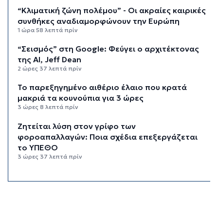
“Κλιματική ζώνη πολέμου” - Οι ακραίες καιρικές
συνθήκες αναδιαμορφώνουν την Ευρώπη
1 ώρα 58 λεπτά πρίν
“Σεισμός” στη Google: Φεύγει ο αρχιτέκτονας
της AI, Jeff Dean
2 ώρες 37 λεπτά πρίν
Το παρεξηγημένο αιθέριο έλαιο που κρατά
μακριά τα κουνούπια για 3 ώρες
3 ώρες 8 λεπτά πρίν
Ζητείται λύση στον γρίφο των
φοροαπαλλαγών: Ποια σχέδια επεξεργάζεται
το ΥΠΕΘΟ
3 ώρες 37 λεπτά πρίν
Ενδιαφέρον του Δήμου Πάρου για τη στέγαση
των εκπαιδευτικών
4 ώρες 7 λεπτά πρίν
Πάνω από 90 ειδικότητες και 860 τμήματα στις