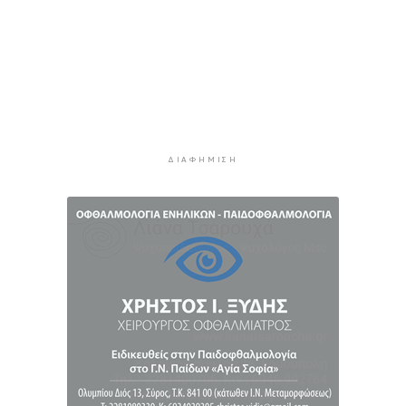
4 ώρες 15 λεπτά πρίν
Μήλος: Ελικόπτερο “πάρκαρε” στο Σαρακήνικο
για να κάνουν μπάνιο οι επιβάτες του
4 ώρες 50 λεπτά πρίν
Σύρος: Σπουδαίες εμφανίσεις για τον Όμιλο
Αντισφαίρισης στο Πανελλήνιο Πρωτάθλημα
5 ώρες 16 λεπτά πρίν
ΔΙΑΦΉΜΙΣΗ
Παγκόσμιο Κ20: “Ασημένια” η Ιουλιάννα
Ρούσσου στα 800μ.
5 ώρες 46 λεπτά πρίν