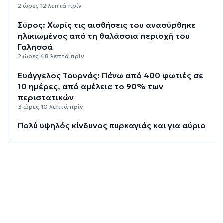
2 ώρες 12 λεπτά πρίν
Σύρος: Χωρίς τις αισθήσεις του ανασύρθηκε
ηλικιωμένος από τη θαλάσσια περιοχή του
Γαλησσά
2 ώρες 48 λεπτά πρίν
Ευάγγελος Τουρνάς: Πάνω από 400 φωτιές σε
10 ημέρες, από αμέλεια το 90% των
περιστατικών
3 ώρες 10 λεπτά πρίν
Πολύ υψηλός κίνδυνος πυρκαγιάς και για αύριο
Δευτέρα στις Κυκλάδες
3 ώρες 29 λεπτά πρίν
Ασθενής ξυλοκόπησε νοσηλεύτρια στα
Επείγοντα του Ερυθρού Σταυρού
3 ώρες 40 λεπτά πρίν
Τουρισμός για Όλους 2026: Σήμερα οι αιτήσεις
για ΑΦΜ που λήγουν σε 9 ή 0