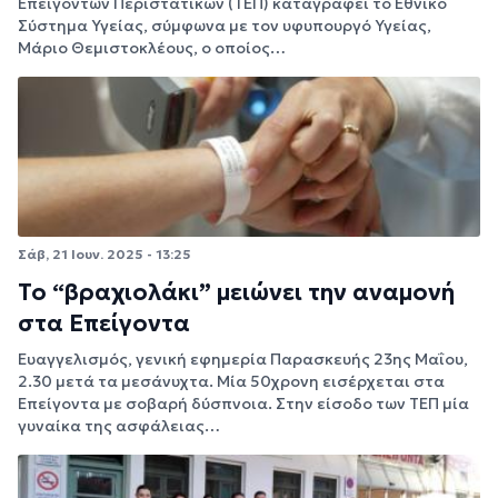
Επειγόντων Περιστατικών (ΤΕΠ) καταγράφει το Εθνικό
Σύστημα Υγείας, σύμφωνα με τον υφυπουργό Υγείας,
Μάριο Θεμιστοκλέους, ο οποίος…
Σάβ, 21 Ιουν. 2025 - 13:25
Το “βραχιολάκι” μειώνει την αναμονή
στα Επείγοντα
Ευαγγελισμός, γενική εφημερία Παρασκευής 23ης Μαΐου,
2.30 μετά τα μεσάνυχτα. Μία 50χρονη εισέρχεται στα
Επείγοντα με σοβαρή δύσπνοια. Στην είσοδο των ΤΕΠ μία
γυναίκα της ασφάλειας…