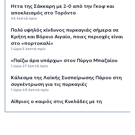
Ήττα της Σάκκαρη με 2-0 από την Γκοφ και
αποκλεισμός στο Τορόντο
45 λεπτά πρίν
Πολύ υψηλός κίνδυνος πυρκαγιάς σήμερα σε
Κρήτη και Βόρειο Αιγαίο, ποιες περιοχές είναι
στο «πορτοκαλί»
1 ώρα 5 λεπτά πρίν
«Παίζω άρα υπάρχω» στον Πύργο Μπαζαίου
1 ώρα 27 λεπτά πρίν
Κάλεσμα της Λαϊκής Συσπείρωσης Πάρου στη
συγκέντρωση για τις πυρκαγιές
1 ώρα 49 λεπτά πρίν
Αίθριος ο καιρός στις Κυκλάδες με τη
Θερμοκρασία να φτάνει τους 31 βαθμούς
2 ώρες 10 λεπτά πρίν
Σύρος: Σοβαρό τροχαίο ατύχημα στο λιμάνι της
Ερμούπολης