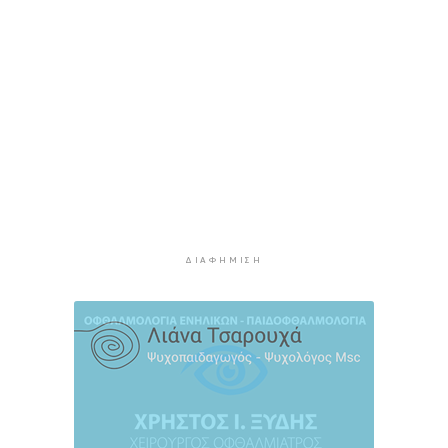
9 ώρες 44 λεπτά πρίν
ΔΥΠΑ: 8.000 νέες θέσεις εργασίας για
ανέργους 55+ - Πώς θα πάρετε τα ένσημα για
σύνταξη
9 ώρες 51 λεπτά πρίν
ΕΛΣΤΑΤ: Υποχώρησε ο πληθωρισμός στο 3,4%
τον Ιούλιο - Επιμένει η ακρίβεια σε καύσιμα και
ενοίκια
10 ώρες 15 λεπτά πρίν
Πάνω από 1 στους 5 Έλληνες καπνίζει
ΔΙΑΦΉΜΙΣΗ
καθημερινά
11 ώρες 2 λεπτά πρίν
Αγρότες: Η νέα αίτηση ενίσχυσης 2026 στο
myAGRO, οι αλλαγές και οι προθεσμίες
11 ώρες 45 λεπτά πρίν