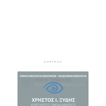
7 στους 10 εργαζόμενους άνω των 50
8 ώρες 42 λεπτά πρίν
Νέες παραβιάσεις τουρκικών drones στο
Αιγαίο – Για τρίτο 24ωρο
9 ώρες 8 λεπτά πρίν
Απολογισμός της ΕΟΔ Κυκλάδων για την
πυρκαγιά στην Πάρο
9 ώρες 13 λεπτά πρίν
Υπεγράφη η συμφωνία για την ηλεκτρική
διασύνδεση της Ελλάδας με την Κύπρο
ΔΙΑΦΉΜΙΣΗ
9 ώρες 32 λεπτά πρίν
Οκτώ ναυτιλιακές ενώσεις κατά των διοδίων
στo Στενό του Ορμούζ
10 ώρες 5 λεπτά πρίν