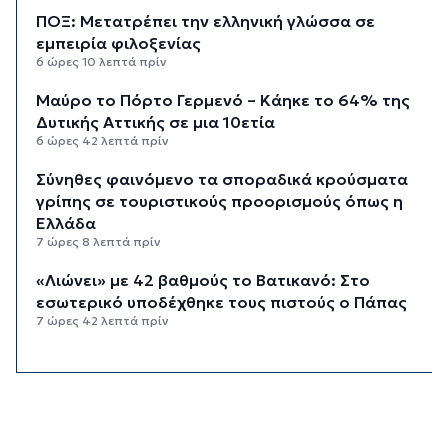
ΠΟΞ: Μετατρέπει την ελληνική γλώσσα σε
εμπειρία φιλοξενίας
6 ώρες 10 λεπτά πρίν
Μαύρο το Πόρτο Γερμενό – Κάηκε το 64% της
Δυτικής Αττικής σε μια 10ετία
6 ώρες 42 λεπτά πρίν
Σύνηθες φαινόμενο τα σποραδικά κρούσματα
γρίπης σε τουριστικούς προορισμούς όπως η
Ελλάδα
7 ώρες 8 λεπτά πρίν
«Λιώνει» με 42 βαθμούς το Βατικανό: Στο
εσωτερικό υποδέχθηκε τους πιστούς ο Πάπας
7 ώρες 42 λεπτά πρίν
Εξωδικαστικός: Έσπασε το φράγμα των 20 δισ.
ευρώ
8 ώρες 10 λεπτά πρίν
Το εργασιακό στρες κρατά ξύπνιους τις νύχτες