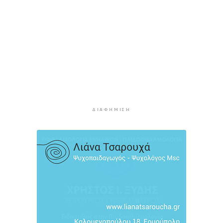
Μήλος: Ελικόπτερο “πάρκαρε” στο Σαρακήνικο
για να κάνουν μπάνιο οι επιβάτες του
4 ώρες 30 λεπτά πρίν
Σύρος: Σπουδαίες εμφανίσεις για τον Όμιλο
Αντισφαίρισης στο Πανελλήνιο Πρωτάθλημα
4 ώρες 57 λεπτά πρίν
Παγκόσμιο Κ20: “Ασημένια” η Ιουλιάννα
Ρούσσου στα 800μ.
5 ώρες 27 λεπτά πρίν
ΔΙΑΦΉΜΙΣΗ
Πάρος: Κλειστό σήμερα το beach bar όπου
πνίγηκε ο 4χρονος
6 ώρες 2 λεπτά πρίν