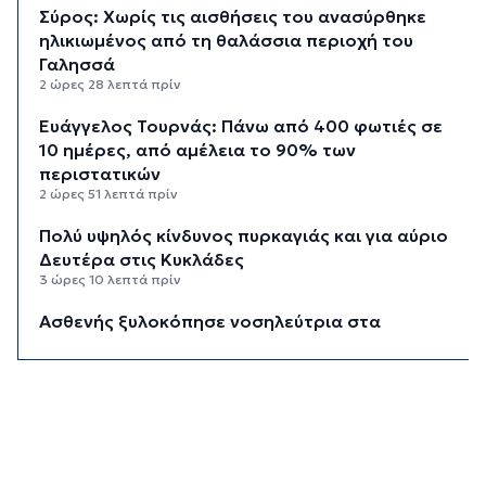
Σύρος: Χωρίς τις αισθήσεις του ανασύρθηκε
ηλικιωμένος από τη θαλάσσια περιοχή του
Γαλησσά
2 ώρες 28 λεπτά πρίν
Ευάγγελος Τουρνάς: Πάνω από 400 φωτιές σε
10 ημέρες, από αμέλεια το 90% των
περιστατικών
2 ώρες 51 λεπτά πρίν
Πολύ υψηλός κίνδυνος πυρκαγιάς και για αύριο
Δευτέρα στις Κυκλάδες
3 ώρες 10 λεπτά πρίν
Ασθενής ξυλοκόπησε νοσηλεύτρια στα
Επείγοντα του Ερυθρού Σταυρού
3 ώρες 21 λεπτά πρίν
Τουρισμός για Όλους 2026: Σήμερα οι αιτήσεις
για ΑΦΜ που λήγουν σε 9 ή 0
3 ώρες 55 λεπτά πρίν