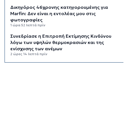
Δικηγόρος 46χρονης κατηγορουμένης για
Marfin: Δεν είναι η εντολέας μου στις
φωτογραφίες
1 ώρα 52 λεπτά πρίν
Συνεδρίασε η Επιτροπή Εκτίμησης Κινδύνου
λόγω των υψηλών θερμοκρασιών και της
ενίσχυσης των ανέμων
2 ώρες 14 λεπτά πρίν
Τήνος: Σύλληψη για κλοπή και παραμέληση
εποπτείας ανηλίκων
2 ώρες 37 λεπτά πρίν
Οι «Φρουροί» ζωντανεύουν την αρχαϊκή εποχή
του Σαγκρίου
2 ώρες 55 λεπτά πρίν
Ρέθυμνο: Η επόμενη μέρα του τουρισμού μετά
τις πυρκαγιές, η εικόνα σε Πρέβελη και Άγιο
Βασίλειο