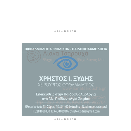
3 ώρες 16 λεπτά πρίν
Ο «χάρτης» των πληρωμών από τον e-ΕΦΚΑ και
τη ΔΥΠΑ έως τις 14 Αυγούστου
3 ώρες 50 λεπτά πρίν
ΔΙΑΦΉΜΙΣΗ
Ο Ζελένσκι ευχαριστεί τη Γερουσία των ΗΠΑ για
τις νέες κυρώσεις κατά της Ρωσίας
4 ώρες 16 λεπτά πρίν
Κυκλάδες: Συνελήφθησαν έξι άτομα για
ηχορύπανση από καταστήματα
4 ώρες 51 λεπτά πρίν
ΔΙΑΦΉΜΙΣΗ