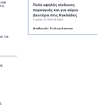
ΩΣΉΦ
Πολύ υψηλός κίνδυνος
ΎΡΟ
πυρκαγιάς και για αύριο
Δευτέρα στις Κυκλάδες
2 ώρες 22 λεπτά πρίν
Ασθενής ξυλοκόπησε
νοσηλεύτρια στα Επείγοντα του
αι τα
Ερυθρού Σταυρού
2 ώρες 33 λεπτά πρίν
Τουρισμός για Όλους 2026:
Σήμερα οι αιτήσεις για ΑΦΜ που
λήγουν σε 9 ή 0
Σ,
3 ώρες 7 λεπτά πρίν
Μήλος: Ελικόπτερο “πάρκαρε”
στο Σαρακήνικο για να κάνουν
μπάνιο οι επιβάτες του
3 ώρες 42 λεπτά πρίν
Σύρος: Σπουδαίες εμφανίσεις
ς
για τον Όμιλο Αντισφαίρισης