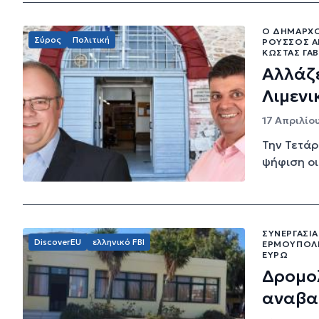
Ο ΔΉΜΑΡΧΟ
Σύρος
Πολιτική
ΡΟΎΣΣΟΣ ΑΝ
ΚΏΣΤΑΣ ΓΑ
Αλλάζε
Λιμενι
17 Απριλίου
Την Τετάρ
ψήφιση οι
ΣΥΝΕΡΓΑΣΊΑ
DiscoverEU
ελληνικό FBI
ΕΡΜΟΎΠΟΛΗ
ΕΥΡΏ
Δρομολ
αναβα