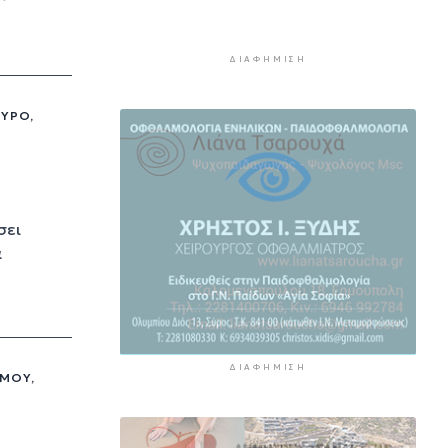
στο Πανελλήνιο Πρωτάθλημα
4 ώρες 9 λεπτά πρίν
ΔΙΑΦΉΜΙΣΗ
Παγκόσμιο Κ20: “Ασημένια” η
Ιουλιάννα Ρούσσου στα 800μ.
ΣΎΡΟ,
4 ώρες 39 λεπτά πρίν
Πάρος: Κλειστό σήμερα το
beach bar όπου πνίγηκε ο
4χρονος
5 ώρες 15 λεπτά πρίν
σει
α
Ιδιαίτερα αυξημένη η επιβατική
κίνηση και σήμερα στο λιμάνι
του Πειραιά
5 ώρες 50 λεπτά πρίν
ΔΙΑΦΉΜΙΣΗ
ΣΜΟΎ,