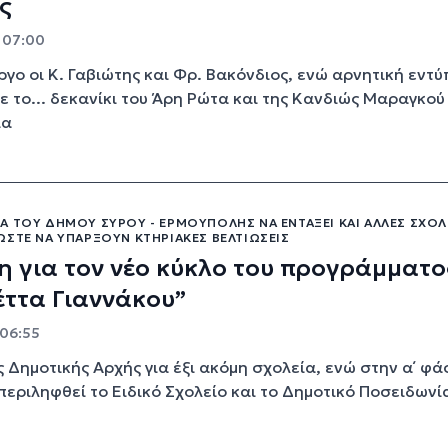
ς
- 07:00
γο οι Κ. Γαβιώτης και Φρ. Βακόνδιος, ενώ αρνητική εντ
 το... δεκανίκι του Άρη Ρώτα και της Κανδιώς Μαραγκού
ία
Α ΤΟΥ ΔΉΜΟΥ ΣΎΡΟΥ - ΕΡΜΟΎΠΟΛΗΣ ΝΑ ΕΝΤΆΞΕΙ ΚΑΙ ΆΛΛΕΣ ΣΧΟΛ
ΏΣΤΕ ΝΑ ΥΠΆΡΞΟΥΝ ΚΤΗΡΙΑΚΈΣ ΒΕΛΤΙΏΣΕΙΣ
 για τον νέο κύκλο του προγράμματο
ττα Γιαννάκου”
 06:55
ς Δημοτικής Αρχής για έξι ακόμη σχολεία, ενώ στην α΄ φά
περιληφθεί το Ειδικό Σχολείο και το Δημοτικό Ποσειδωνί