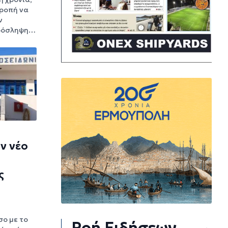
τροπή να
ν
πρόσληψη…
ν νέο
ς
σο με το
Ροή Ειδήσεων