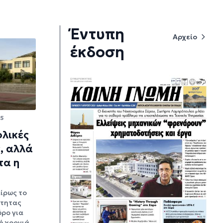
Έντυπη
Αρχείο
έκδοση
55
λικές
, αλλά
τα η
ίρως το
ότητας
ύρο για
ή χρονιά,