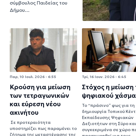
σύμβουλος Παιδείας του
Δήμου…
Παρ, 10 Ιουλ. 2026 - 6:55
Τρί, 16 Ιουν. 2026 - 6:45
Κρούση για μείωση
Στόχος η μείωση
των τετραγωνικών
ψηφιακού χάσμα
και εύρεση νέου
Το “πράσινο” φως για τη
ακινήτου
δημιουργία Τοπικού Κέν
Εκπαίδευσης Ψηφιακών
Σε προτεραιότητα
Δεξιοτήτων στη Σύρο κα
υποστηρίζει πως παραμένει το
συγκεκριμένα σε χώρο π
ζήτημα της μεταστέγασης της
παραχωρηθεί για τους