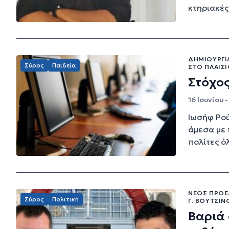
κτηριακές
ΔΗΜΙΟΥΡΓΊ
Σύρος
Παιδεία
ΣΤΟ ΠΛΑΊΣ
Στόχο
16 Ιουνίου 
Ιωσήφ Ρού
άμεσα με 
πολίτες ό
ΝΈΟΣ ΠΡΌΕ
Σύρος
Πολιτική
Γ. ΒΟΥΤΣΊ
Βαριά 