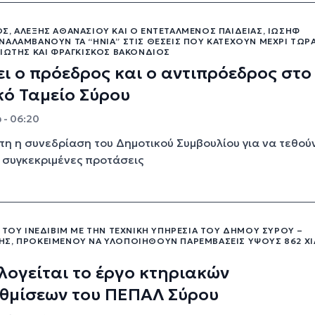
Σ, ΑΛΈΞΗΣ ΑΘΑΝΑΣΊΟΥ ΚΑΙ Ο ΕΝΤΕΤΑΛΜΈΝΟΣ ΠΑΙΔΕΊΑΣ, ΙΩΣΉΦ
ΑΛΑΜΒΆΝΟΥΝ ΤΑ “ΗΝΊΑ” ΣΤΙΣ ΘΈΣΕΙΣ ΠΟΥ ΚΑΤΈΧΟΥΝ ΜΈΧΡΙ ΤΏΡΑ
ΒΙΏΤΗΣ ΚΑΙ ΦΡΑΓΚΊΣΚΟΣ ΒΑΚΌΝΔΙΟΣ
ι ο πρόεδρος και ο αντιπρόεδρος στο
κό Ταμείο Σύρου
 - 06:20
τη η συνεδρίαση του Δημοτικού Συμβουλίου για να τεθού
 συγκεκριμένες προτάσεις
 ΤΟΥ ΙΝΕΔΙΒΙΜ ΜΕ ΤΗΝ ΤΕΧΝΙΚΉ ΥΠΗΡΕΣΊΑ ΤΟΥ ΔΉΜΟΥ ΣΎΡΟΥ –
Σ, ΠΡΟΚΕΙΜΈΝΟΥ ΝΑ ΥΛΟΠΟΙΗΘΟΎΝ ΠΑΡΕΜΒΆΣΕΙΣ ΎΨΟΥΣ 862 ΧΙ
ογείται το έργο κτηριακών
θμίσεων του ΠΕΠΑΛ Σύρου