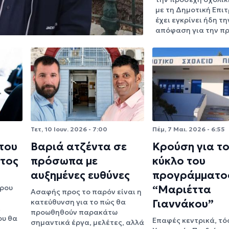
με τη Δημοτική Επι
έχει εγκρίνει ήδη τη
απόφαση για την 
Τετ, 10 Ιουν. 2026 - 7:00
Πέμ, 7 Μαι. 2026 - 6:55
 του
Βαριά ατζέντα σε
Κρούση για το
τος
πρόσωπα με
κύκλο του
αυξημένες ευθύνες
προγράμματο
τρου
“Μαριέττα
Ασαφής προς το παρόν είναι η
κατεύθυνση για το πώς θα
Γιαννάκου”
ι
προωθηθούν παρακάτω
ου θα
Επαφές κεντρικά, τό
σημαντικά έργα, μελέτες, αλλά