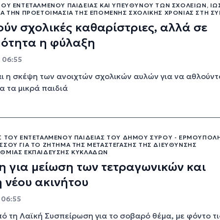
ΤΟΥ ΕΝΤΕΤΑΛΜΈΝΟΥ ΠΑΙΔΕΊΑΣ ΚΑΙ ΥΠΕΎΘΥΝΟΥ ΤΩΝ ΣΧΟΛΕΊΩΝ, Ι
ΙΑ ΤΗΝ ΠΡΟΕΤΟΙΜΑΣΊΑ ΤΗΣ ΕΠΌΜΕΝΗΣ ΣΧΟΛΙΚΉΣ ΧΡΟΝΙΆΣ ΣΤΗ Σ
ύν σχολικές καθαρίστριες, αλλά σε
μότητα η φύλαξη
- 06:55
ι η σκέψη των ανοιχτών σχολικών αυλών για να αθλούντ
α τα μικρά παιδιά
Σ ΤΟΥ ΕΝΤΕΤΑΛΜΈΝΟΥ ΠΑΙΔΕΊΑΣ ΤΟΥ ΔΉΜΟΥ ΣΎΡΟΥ - ΕΡΜΟΎΠΟΛΗ
ΣΣΟΥ ΓΙΑ ΤΟ ΖΉΤΗΜΑ ΤΗΣ ΜΕΤΑΣΤΈΓΑΣΗΣ ΤΗΣ ΔΙΕΎΘΥΝΣΗΣ
ΘΜΙΑΣ ΕΚΠΑΊΔΕΥΣΗΣ ΚΥΚΛΆΔΩΝ
 για μείωση των τετραγωνικών και
 νέου ακινήτου
- 06:55
πό τη Λαϊκή Συσπείρωση για το σοβαρό θέμα, με φόντο τι