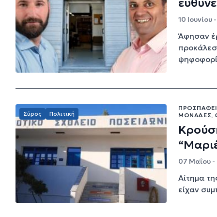
ευθύνε
10 Ιουνίου 
Άφησαν έρ
προκάλεσε
ψηφοφορ
ΠΡΟΣΠΆΘΕΙ
Σύρος
Πολιτική
ΜΟΝΆΔΕΣ, 
Κρούση
“Μαριέ
07 Μαΐου -
Αίτημα τη
είχαν συμ