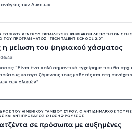
 ανάγκες των Λυκείων
Α ΤΟΠΙΚΟΎ ΚΈΝΤΡΟΥ ΕΚΠΑΊΔΕΥΣΗΣ ΨΗΦΙΑΚΏΝ ΔΕΞΙΟΤΉΤΩΝ ΣΤΗ 
ΙΟ ΤΟΥ ΠΡΟΓΡΆΜΜΑΤΟΣ “TECH TALENT SCHOOL 2.0”
ς η μείωση του ψηφιακού χάσματος
- 06:45
σσος: “Είναι ένα πολύ σημαντικό εγχείρημα που θα αρχί
πρώτους καταρτιζόμενους τους μαθητές και στη συνέχει
λων των ηλικιών”
ΔΡΟΣ ΤΟΥ ΛΙΜΕΝΙΚΟΎ ΤΑΜΕΊΟΥ ΣΎΡΟΥ, Ο ΑΝΤΙΔΉΜΑΡΧΟΣ ΤΟΥΡΙ
ΝΟΣ ΚΑΙ ΑΝΤΙΠΡΌΕΔΡΟΣ Ο ΙΩΣΉΦ ΡΟΎΣΣΟΣ
ατζέντα σε πρόσωπα με αυξημένες