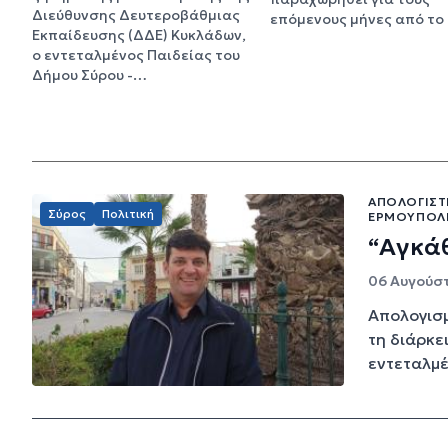
Διεύθυνσης Δευτεροβάθμιας
επόμενους μήνες από το
Εκπαίδευσης (ΔΔΕ) Κυκλάδων,
ο εντεταλμένος Παιδείας του
Δήμου Σύρου -…
ΑΠΟΛΟΓΙΣΤ
Σύρος
Πολιτική
ΕΡΜΟΎΠΟΛΗ
“Αγκάθ
06 Αυγούστ
Απολογισμ
τη διάρκε
εντεταλμέ