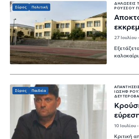
ΔΗΛΏΣΕΙΣ 
Σύρος
Πολιτική
ΡΟΎΣΣΟΥ Γ
Αποκτο
εκκρε
27 Ιουλίου 
Εξετάζετα
καλοκαίρι
ΑΠΑΝΤΉΣΕΙ
Σύρος
Παιδεία
ΙΩΣΉΦ ΡΟΎ
ΔΕΥΤΕΡΟΒΆ
Κρούση
εύρεση
10 Ιουλίου 
Κριτική α