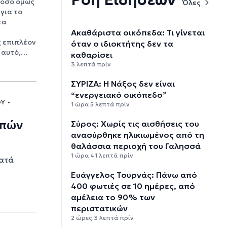
 όσο όμως
Όλες
 για το
τα
Ακαθάριστα οικόπεδα: Τι γίνεται
 επιπλέον
όταν ο ιδιοκτήτης δεν τα
 αυτό,…
καθαρίσει
3 λεπτά πρίν
ΣΥΡΙΖΑ: Η Νάξος δεν είναι
“ενεργειακό οικόπεδο”
Υ -
1 ώρα 5 λεπτά πρίν
οπών
Σύρος: Χωρίς τις αισθήσεις του
ανασύρθηκε ηλικιωμένος από τη
θαλάσσια περιοχή του Γαλησσά
1 ώρα 41 λεπτά πρίν
κατά
Ευάγγελος Τουρνάς: Πάνω από
400 φωτιές σε 10 ημέρες, από
αμέλεια το 90% των
περιστατικών
2 ώρες 3 λεπτά πρίν