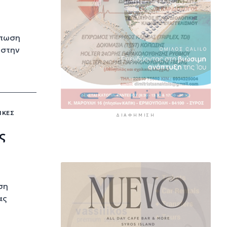
ύπωση
 στην
ΙΚΈΣ
ΔΙΑΦΉΜΙΣΗ
ς
ση
ας