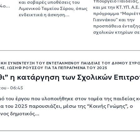
Υπουργείο Παιδείας,
και σοβαρές υποθέσεις του
 4ο…
και με την ΚΤ.ΥΠ. Α.Ε.
Λιμενικού Ταμείου Σύρου, όπως
πρόγραμμα “Μαριέτ
ενδεικτικά η άσκηση…
Γιαννάκου” και την
προσπάθεια ένταξης
σχολικών κτηρίων σε
ΙΚΉ ΣΥΝΈΝΤΕΥΞΗ ΤΟΥ ΕΝΤΕΤΑΛΜΈΝΟΥ ΠΑΙΔΕΊΑΣ ΤΟΥ ΔΉΜΟΥ ΣΎΡΟ
Σ, ΙΩΣΉΦ ΡΟΎΣΣΟΥ ΓΙΑ ΤΑ ΠΕΠΡΑΓΜΈΝΑ ΤΟΥ 2025
ι” η κατάργηση των Σχολικών Επιτρ
ου - 06:45
ό του έργου που υλοποιήθηκε στον τομέα της παιδείας 
ια του 2025 παρουσιάζει, μέσω της “Κοινής Γνώμης”, ο
νος δημοτικός...