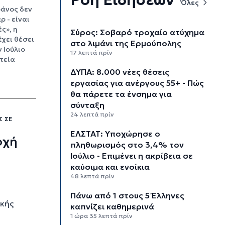
Όλες
ράνος δεν
 - είναι
ς», η
Σύρος: Σοβαρό τροχαίο ατύχημα
έχει θέσει
στο λιμάνι της Ερμούπολης
 Ιούλιο
17 λεπτά πρίν
τεία
ΔΥΠΑ: 8.000 νέες θέσεις
εργασίας για ανέργους 55+ - Πώς
θα πάρετε τα ένσημα για
σύνταξη
24 λεπτά πρίν
Σ ΣΕ
ΕΛΣΤΑΤ: Υποχώρησε ο
οχή
πληθωρισμός στο 3,4% τον
Ιούλιο - Επιμένει η ακρίβεια σε
καύσιμα και ενοίκια
48 λεπτά πρίν
Πάνω από 1 στους 5 Έλληνες
ικής
καπνίζει καθημερινά
1 ώρα 35 λεπτά πρίν