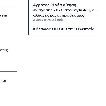
Αγρότες: Η νέα αίτηση
ενίσχυσης 2026 στο myAGRO, οι
αλλαγές και οι προθεσμίες
Η ΜΗ
2 ώρες 18 λεπτά πρίν
α
Κόλαφος ΟΟΣΑ: Στην τελευταία
θέση η Ελλάδα για το
πραγματικό διαθέσιμο εισόδημα
των νοικοκυριών
3 ώρες 8 λεπτά πρίν
σεις
Κορυφώνεται η έξοδος των
αδειούχων ενόψει 15αύγουστου:
Γεμάτα πλοία, λεωφορεία και
ουρές χιλιομέτρων στα σύνορα
3 ώρες 44 λεπτά πρίν
Η ΜΗ
Η αγγλική ομοσπονδία καταργεί
τα τσιμεντένια προστατευτικά
γύρω από τον αγωνιστικό χώρο
μετά τον θάνατο