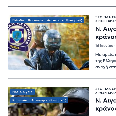
ΣΤΟ ΠΛΑΊΣ
Ελλάδα
Κοινωνία
Αστυνομικό Ρεπορτάζ
ΧΡΉΣΗ ΚΡΆ
Ν. Αιγ
κράνο
16 Ιουνίου 
Με αμείωτ
της Ελλην
ανοχή στη
ΣΤΟ ΠΛΑΊΣ
Νότιο Αιγαίο
ΧΡΉΣΗ ΚΡΆ
Ν. Αιγ
Κοινωνία
Αστυνομικό Ρεπορτάζ
κράνο