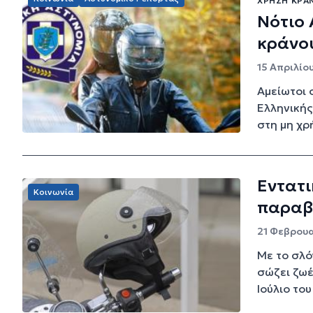
ΧΡΉΣΗ ΚΡΆ
Νότιο 
κράνου
15 Απριλίου
Αμείωτοι 
Ελληνικής
στη μη χρ
Εντατι
Κοινωνία
παραβά
21 Φεβρουαρ
Με το σλό
σώζει ζωέ
Ιούλιο του