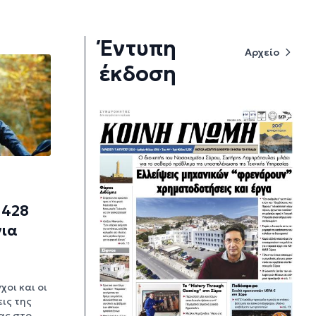
Έντυπη
Αρχείο
έκδοση
7
 428
για
χοι και οι
ις της
ας στο