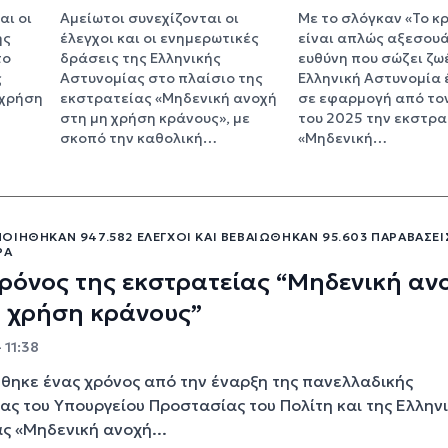
αι οι
Αμείωτοι συνεχίζονται οι
Με το σλόγκαν «Το κ
ης
έλεγχοι και οι ενημερωτικές
είναι απλώς αξεσουάρ
το
δράσεις της Ελληνικής
ευθύνη που σώζει ζωέ
ς
Αστυνομίας στο πλαίσιο της
Ελληνική Αστυνομία 
 χρήση
εκστρατείας «Μηδενική ανοχή
σε εφαρμογή από τον
στη μη χρήση κράνους», με
του 2025 την εκστρα
σκοπό την καθολική…
«Μηδενική…
ΙΉΘΗΚΑΝ 947.582 ΈΛΕΓΧΟΙ ΚΑΙ ΒΕΒΑΙΏΘΗΚΑΝ 95.603 ΠΑΡΑΒΆΣΕΙ
ΡΑ
ρόνος της εκστρατείας “Μηδενική αν
η χρήση κράνους”
 11:38
ηκε ένας χρόνος από την έναρξη της πανελλαδικής
ας του Υπουργείου Προστασίας του Πολίτη και της Ελλην
ς «Μηδενική ανοχή...