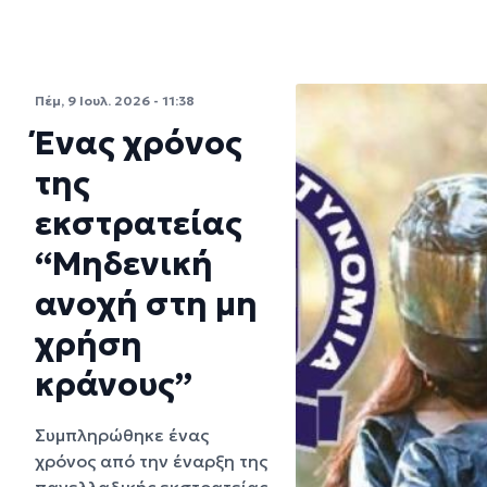
Πέμ, 9 Ιουλ. 2026 - 11:38
Ένας χρόνος
της
εκστρατείας
“Μηδενική
ανοχή στη μη
χρήση
κράνους”
Συμπληρώθηκε ένας
χρόνος από την έναρξη της
πανελλαδικής εκστρατείας