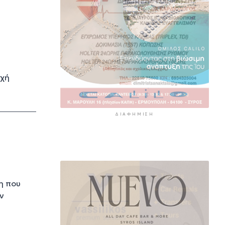
οχή
ΔΙΑΦΉΜΙΣΗ
η που
ν