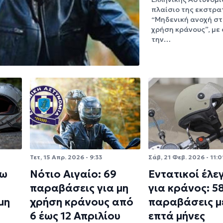
πλαίσιο της εκστρα
“Μηδενική ανοχή στ
χρήση κράνους”, με
την…
Τετ, 15 Απρ. 2026 - 9:33
Σάβ, 21 Φεβ. 2026 - 11:0
νω
Νότιο Αιγαίο: 69
Εντατικοί έλε
παραβάσεις για μη
για κράνος: 5
μη
χρήση κράνους από
παραβάσεις μ
6 έως 12 Απριλίου
επτά μήνες