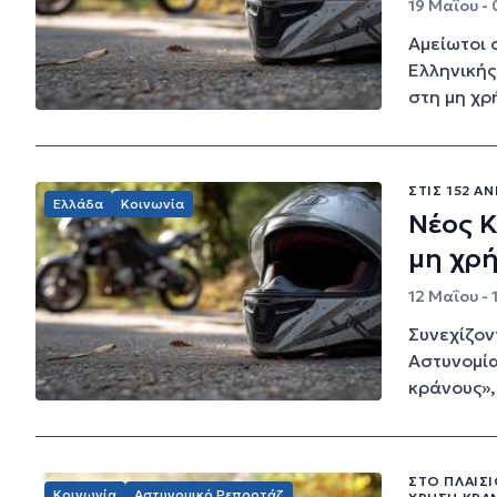
19 Μαΐου - 
Αμείωτοι 
Ελληνικής
στη μη χρ
ΣΤΙΣ 152 Α
Ελλάδα
Κοινωνία
Νέος Κ
μη χρ
12 Μαΐου - 
Συνεχίζον
Αστυνομία
κράνους», 
ΣΤΟ ΠΛΑΊΣ
Κοινωνία
Αστυνομικό Ρεπορτάζ