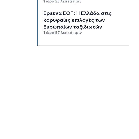
1 ώρα 55 λεπτά πρίν
Έρευνα ΕΟΤ: Η Ελλάδα στις
κορυφαίες επιλογές των
Ευρώπαίων ταξιδιωτών
1 ώρα 57 λεπτά πρίν
Μετρό Αθήνας: 29,4 χλμ. νέων
σιδηροτροχιών – Στο τελικό
στάδιο η αναβάθμιση
2 ώρες 31 λεπτά πρίν
Άνδρος: Εικαστικό «Φως εκ
φωτός» στο Ίδρυμα Π. και Μ.
Κυδωνιέως
3 ώρες 7 λεπτά πρίν
Το κλίμα του 20ού αιώνα έχει
εξαφανιστεί στην Ευρώπη
4 ώρες 26 λεπτά πρίν
Ενημέρωση Δ.Ε.Υ.Α. Σύρου –
Ερμούπολης