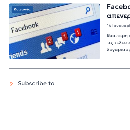
Faceb
Κοινωνία
απενε
14 Ιανουαρ
Ιδιαίτερη
τις τελευ
λογαριασμο
Subscribe to