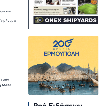
ς
υμα για
Το μήνυμα
έχουν
η Meta
Ροή Ειδήσεων