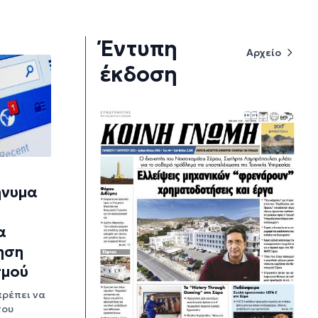
Έντυπη
Αρχείο
έκδοση
ήνυμα
α
ηση
σμού
πρέπει να
του