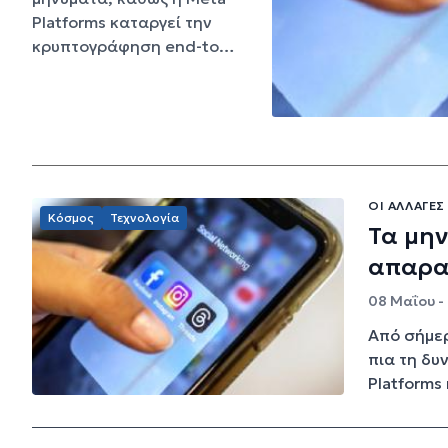
Platforms καταργεί την
κρυπτογράφηση end-to…
ΟΙ ΑΛΛΑΓΈΣ
Κόσμος
Τεχνολογία
Τα μην
απαρα
08 Μαΐου -
Από σήμερ
πια τη δυ
Platforms 