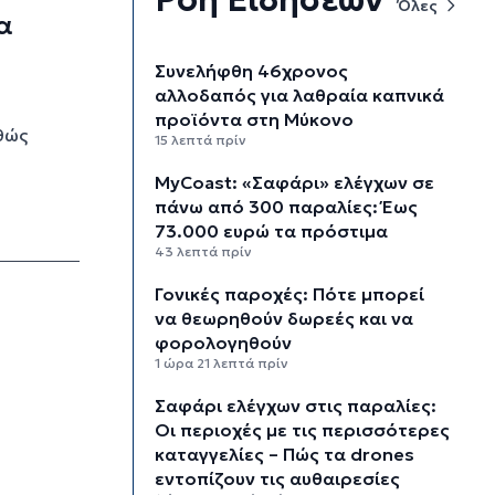
Όλες
α
Συνελήφθη 46χρονος
αλλοδαπός για λαθραία καπνικά
προϊόντα στη Μύκονο
θώς
15 λεπτά πρίν
MyCoast: «Σαφάρι» ελέγχων σε
πάνω από 300 παραλίες: Έως
73.000 ευρώ τα πρόστιμα
43 λεπτά πρίν
Γονικές παροχές: Πότε μπορεί
να θεωρηθούν δωρεές και να
φορολογηθούν
1 ώρα 21 λεπτά πρίν
Σαφάρι ελέγχων στις παραλίες:
Οι περιοχές με τις περισσότερες
καταγγελίες – Πώς τα drones
εντοπίζουν τις αυθαιρεσίες