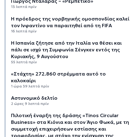
Γιώργος Νταλάρας – «Ρεμπέτικο»
13 λεπτά πρίν
Η πρόεδρος της νορβηγικής ομοσπονδίας καλεί
τον Ινφαντίνο να παραιτηθεί από τη FIFA
16 λεπτά πρίν
H Ισπανία ζήτησε από την Ιταλία να θέσει και
πάλι σε ισχύ τη Συμφωνία Σένγκεν εντός της
Κυριακής, 9 Αυγούστου
55 λεπτά πρίν
«Στάχτη» 272.860 στρέμματα αυτό το
καλοκαίρι
1 ώρα 39 λεπτά πρίν
Αστυνομικό δελτίο
2 ώρες 9 λεπτά πρίν
Πιλοτική έναρξη της δράσης «Tinos Circular
Business» στα Κιόνια και στον Άγιο Φωκά, με τη
συμμετοχή επιχειρήσεων εστίασης και
τροφοδοσίας, με στόχο την ενίσχυση της