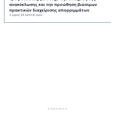
ανακύκλωσης και την προώθηση βιώσιμων
πρακτικών διαχείρισης απορριμμάτων
2 ώρες 55 λεπτά πρίν
Έγγραφη πρόταση για τη σύσταση και
λειτουργεία της Τουριστικής Επιτροπής
3 ώρες 27 λεπτά πρίν
Φωταγώγηση του Δημαρχείου σήμερα 7
Αυγούστου
3 ώρες 30 λεπτά πρίν
Ο Διεθνής Μαραθώνιος Ρόδου και η TUI
συνεχίζουν την εξαιρετικά επιτυχημένη
συνεργασία έως το 2030
4 ώρες 3 λεπτά πρίν
Συνελήφθη 46χρονος αλλοδαπός για λαθραία
καπνικά προϊόντα στη Μύκονο
4 ώρες 39 λεπτά πρίν
ΔΙΑΦΉΜΙΣΗ
MyCoast: «Σαφάρι» ελέγχων σε πάνω από 300