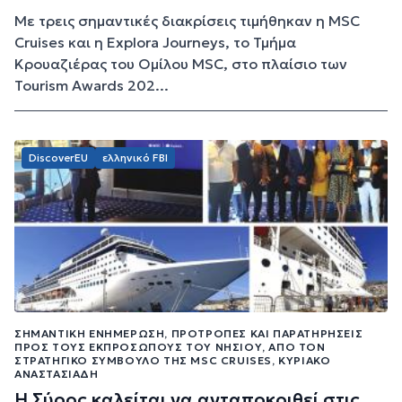
Με τρεις σημαντικές διακρίσεις τιμήθηκαν η MSC
Cruises και η Explora Journeys, το Τμήμα
Κρουαζιέρας του Ομίλου MSC, στο πλαίσιο των
Tourism Awards 202...
DiscoverEU
ελληνικό FBI
ΣΗΜΑΝΤΙΚΉ ΕΝΗΜΈΡΩΣΗ, ΠΡΟΤΡΟΠΈΣ ΚΑΙ ΠΑΡΑΤΗΡΉΣΕΙΣ
ΠΡΟΣ ΤΟΥΣ ΕΚΠΡΟΣΏΠΟΥΣ ΤΟΥ ΝΗΣΙΟΎ, ΑΠΌ ΤΟΝ
ΣΤΡΑΤΗΓΙΚΌ ΣΎΜΒΟΥΛΟ ΤΗΣ MSC CRUISES, ΚΥΡΙΆΚΟ
ΑΝΑΣΤΑΣΙΆΔΗ
Η Σύρος καλείται να ανταποκριθεί στις