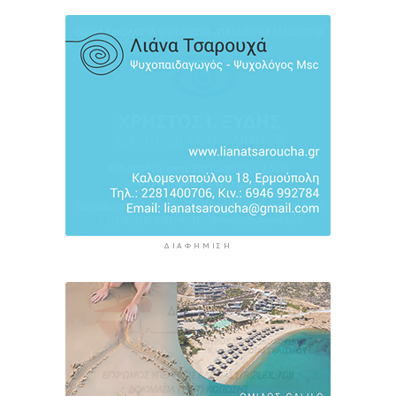
παραλίες: Έως 73.000 ευρώ τα πρόστιμα
5 ώρες 7 λεπτά πρίν
Γονικές παροχές: Πότε μπορεί να θεωρηθούν
δωρεές και να φορολογηθούν
5 ώρες 45 λεπτά πρίν
ΔΙΑΦΉΜΙΣΗ