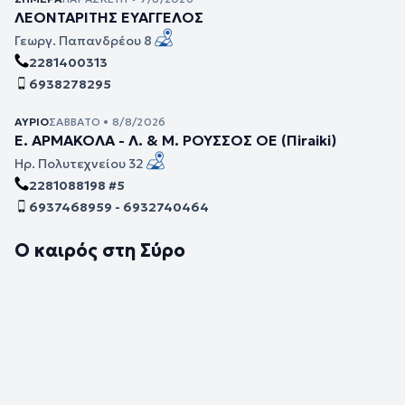
ΛΕΟΝΤΑΡΙΤΗΣ ΕΥΑΓΓΕΛΟΣ
Γεωργ. Παπανδρέου 8
2281400313
6938278295
ΑΎΡΙΟ
ΣΆΒΒΑΤΟ • 8/8/2026
Ε. ΑΡΜΑΚΟΛΑ - Λ. & Μ. ΡΟΥΣΣΟΣ ΟΕ (Πiraiki)
Ηρ. Πολυτεχνείου 32
2281088198 #5
6937468959 - 6932740464
Ο καιρός στη Σύρο