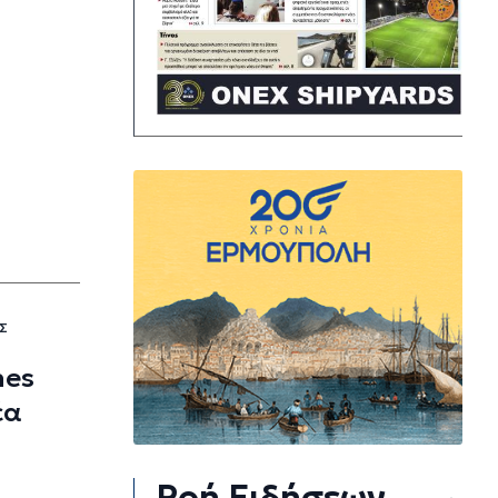
ΗΣ
hes
έα
Ροή Ειδήσεων