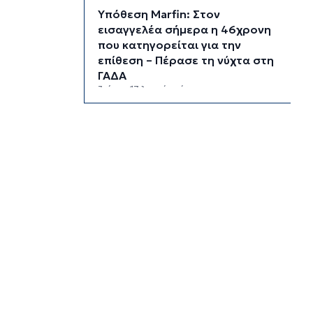
Υπόθεση Marfin: Στον
εισαγγελέα σήμερα η 46χρονη
που κατηγορείται για την
επίθεση – Πέρασε τη νύχτα στη
ΓΑΔΑ
3 ώρες 17 λεπτά πρίν
Χρηματιστήριο: Αυτά είναι τα
πιο «εμπορικά» χαρτιά της
Αθήνας
3 ώρες 50 λεπτά πρίν
Καιρός: Ηλιοφάνεια και
θερμοκρασία έως 38 βαθμούς
Κελσίου
4 ώρες 25 λεπτά πρίν
Ερμούπολιν! Η ιστορία
ζωντανεύει
4 ώρες 35 λεπτά πρίν
Η φωτογραφία της ημέρας