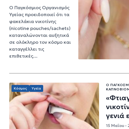
Ο Παγκόσμιος Οργανισμός
Υγείας προειδοποιεί ότι τα
φακελάκια νικοτίνης
(nicotine pouches/sachets)
καταναλώνονται αυξητικά
σε ολόκληρο τον κόσμο και
καταγγέλλει τις
επιθετικές…
Ο ΠΑΓΚΌΣΜΙ
Κόσμος
Υγεία
ΚΑΠΝΟΒΙΟΜ
«Φτιαγ
νικοτί
γενιά
15 Μαΐου -