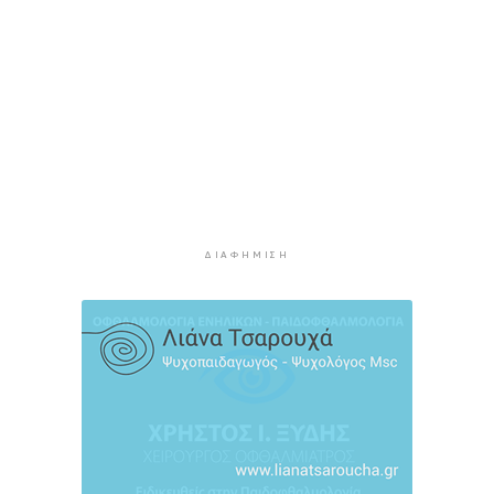
Η αγγλική ομοσπονδία καταργεί τα τσιμεντένια
προστατευτικά γύρω από τον αγωνιστικό χώρο
μετά τον θάνατο ποδοσφαιριστή
4 ώρες 17 λεπτά πρίν
Ο Γιώργος Νταλάρας έρχεται στη Σύρο με το
«Ρεμπέτικο»
5 ώρες 19 λεπτά πρίν
Η πρόεδρος της νορβηγικής ομοσπονδίας καλεί
τον Ινφαντίνο να παραιτηθεί από τη FIFA
5 ώρες 22 λεπτά πρίν
ΔΙΑΦΉΜΙΣΗ
H Ισπανία ζήτησε από την Ιταλία να θέσει και
πάλι σε ισχύ τη Συμφωνία Σένγκεν εντός της
Κυριακής, 9 Αυγούστου
6 ώρες 1 λεπτό πρίν
«Στάχτη» 272.860 στρέμματα αυτό το
καλοκαίρι
6 ώρες 45 λεπτά πρίν