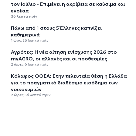
τον Ιούλιο - Επιμένει η ακρίβεια σε καύσιμα και
ενοίκια
36 λεπτά πρίν
Πάνω από 1 στους 5 Έλληνες καπνίζει
καθημερινά
1 ώρα 23 λεπτά πρίν
Αγρότες: Η νέα αίτηση ενίσχυσης 2026 στο
myAGRO, οι αλλαγές και οι προθεσμίες
2 ώρες 6 λεπτά πρίν
Κόλαφος ΟΟΣΑ: Στην τελευταία θέση η Ελλάδα
για το πραγματικό διαθέσιμο εισόδημα των
νοικοκυριών
2 ώρες 56 λεπτά πρίν
Κορυφώνεται η έξοδος των αδειούχων ενόψει
15αύγουστου: Γεμάτα πλοία, λεωφορεία και
ουρές χιλιομέτρων στα σύνορα
3 ώρες 32 λεπτά πρίν