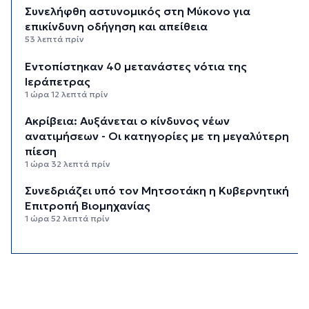
Συνελήφθη αστυνομικός στη Μύκονο για
επικίνδυνη οδήγηση και απείθεια
53 λεπτά πρίν
Εντοπίστηκαν 40 μετανάστες νότια της
Ιεράπετρας
1 ώρα 12 λεπτά πρίν
Ακρίβεια: Αυξάνεται ο κίνδυνος νέων
ανατιμήσεων - Οι κατηγορίες με τη μεγαλύτερη
πίεση
1 ώρα 32 λεπτά πρίν
Συνεδριάζει υπό τον Μητσοτάκη η Κυβερνητική
Επιτροπή Βιομηχανίας
1 ώρα 52 λεπτά πρίν
Δεύτερη παρέμβαση ΣτΕ για τις οικοδομικές
άδειες στη Σίφνο
2 ώρες 13 λεπτά πρίν
Καιρός: Μέχρι 35 βαθμούς Κελσίου σήμερα στις