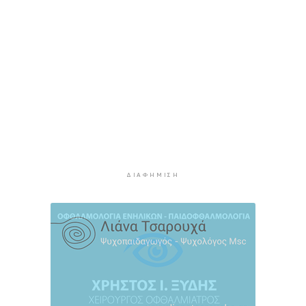
Κυκλάδες
2 ώρες 29 λεπτά πρίν
Διαχωριστικές γραμμές
2 ώρες 39 λεπτά πρίν
Η φωτογραφία της ημέρας
2 ώρες 49 λεπτά πρίν
Στον Α.Ο. Θήρας η Μαριάννα Καλαπίδα
2 ώρες 59 λεπτά πρίν
Ανανέωσε με το Ν.Ο.ΠΕ Ρεθύμνου η Ελένη
Ρούσσου
ΔΙΑΦΉΜΙΣΗ
3 ώρες 4 λεπτά πρίν