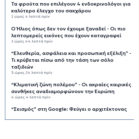
Τα φρούτα που επιλέγουν 4 ενδοκρινολόγοι για
καλύτερο έλεγχο του σακχάρου
2 ώρες 4 λεπτά πρίν
Ο Ήλιος όπως δεν τον έχουμε ξαναδεί - Οι πιο
λεπτομερείς εικόνες που έχουν καταγραφεί
2 ώρες 44 λεπτά πρίν
“Ελευθερία, ασφάλεια και προσωπική εξέλιξη” -
Τι κρύβεται πίσω από την τάση των σόλο
ταξιδιών
3 ώρες 24 λεπτά πρίν
“Κλιματική ζώνη πολέμου” - Οι ακραίες καιρικές
συνθήκες αναδιαμορφώνουν την Ευρώπη
4 ώρες 4 λεπτά πρίν
“Σεισμός” στη Google: Φεύγει ο αρχιτέκτονας
της AI, Jeff Dean
4 ώρες 44 λεπτά πρίν
Το παρεξηγημένο αιθέριο έλαιο που κρατά