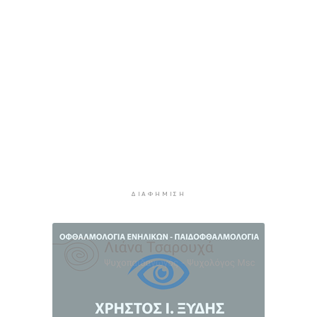
μακριά τα κουνούπια για 3 ώρες
5 ώρες 14 λεπτά πρίν
Ζητείται λύση στον γρίφο των
φοροαπαλλαγών: Ποια σχέδια επεξεργάζεται
το ΥΠΕΘΟ
5 ώρες 44 λεπτά πρίν
Ενδιαφέρον του Δήμου Πάρου για τη στέγαση
των εκπαιδευτικών
6 ώρες 14 λεπτά πρίν
Πάνω από 90 ειδικότητες και 860 τμήματα στις
δημόσιες ΣΑΕΚ
ΔΙΑΦΉΜΙΣΗ
6 ώρες 44 λεπτά πρίν
Αυξήθηκαν οι Έλληνες που αποφάσισαν να
διακόψουν το κάπνισμα
7 ώρες 14 λεπτά πρίν