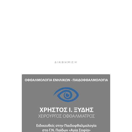
Νέες παραβιάσεις τουρκικών drones στο
Αιγαίο – Για τρίτο 24ωρο
9 ώρες 4 λεπτά πρίν
Απολογισμός της ΕΟΔ Κυκλάδων για την
πυρκαγιά στην Πάρο
9 ώρες 8 λεπτά πρίν
Υπεγράφη η συμφωνία για την ηλεκτρική
διασύνδεση της Ελλάδας με την Κύπρο
ΔΙΑΦΉΜΙΣΗ
9 ώρες 28 λεπτά πρίν
Οκτώ ναυτιλιακές ενώσεις κατά των διοδίων
στo Στενό του Ορμούζ
10 ώρες 1 λεπτό πρίν