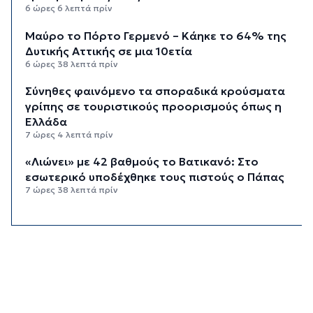
6 ώρες 6 λεπτά πρίν
Μαύρο το Πόρτο Γερμενό – Κάηκε το 64% της
Δυτικής Αττικής σε μια 10ετία
6 ώρες 38 λεπτά πρίν
Σύνηθες φαινόμενο τα σποραδικά κρούσματα
γρίπης σε τουριστικούς προορισμούς όπως η
Ελλάδα
7 ώρες 4 λεπτά πρίν
«Λιώνει» με 42 βαθμούς το Βατικανό: Στο
εσωτερικό υποδέχθηκε τους πιστούς ο Πάπας
7 ώρες 38 λεπτά πρίν
Εξωδικαστικός: Έσπασε το φράγμα των 20 δισ.
ευρώ
8 ώρες 6 λεπτά πρίν
Το εργασιακό στρες κρατά ξύπνιους τις νύχτες
7 στους 10 εργαζόμενους άνω των 50
8 ώρες 38 λεπτά πρίν