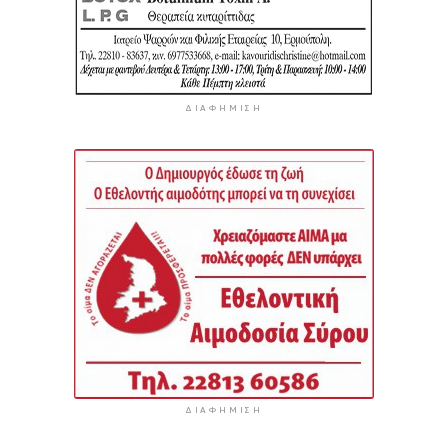
ΔΙΑΦΉΜΙΣΗ
ΔΙΑΦΉΜΙΣΗ