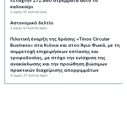
«Στάχτη» 272.860 στρέμματα αυτό το
καλοκαίρι
2 ώρες 10 λεπτά πρίν
Αστυνομικό δελτίο
2 ώρες 41 λεπτά πρίν
Πιλοτική έναρξη της δράσης «Tinos Circular
Business» στα Κιόνια και στον Άγιο Φωκά, με τη
συμμετοχή επιχειρήσεων εστίασης και
τροφοδοσίας, με στόχο την ενίσχυση της
ανακύκλωσης και την προώθηση βιώσιμων
πρακτικών διαχείρισης απορριμμάτων
3 ώρες 27 λεπτά πρίν
Έγγραφη πρόταση για τη σύσταση και
λειτουργεία της Τουριστικής Επιτροπής
3 ώρες 59 λεπτά πρίν
Φωταγώγηση του Δημαρχείου σήμερα 7
Αυγούστου
4 ώρες 2 λεπτά πρίν