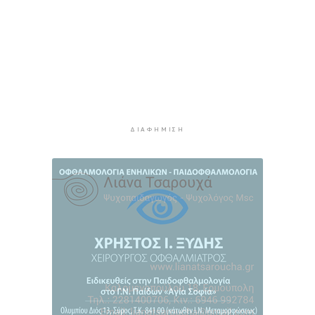
Ο Διεθνής Μαραθώνιος Ρόδου και η TUI
συνεχίζουν την εξαιρετικά επιτυχημένη
συνεργασία έως το 2030
4 ώρες 35 λεπτά πρίν
Συνελήφθη 46χρονος αλλοδαπός για λαθραία
καπνικά προϊόντα στη Μύκονο
5 ώρες 11 λεπτά πρίν
ΔΙΑΦΉΜΙΣΗ
MyCoast: «Σαφάρι» ελέγχων σε πάνω από 300
παραλίες: Έως 73.000 ευρώ τα πρόστιμα
5 ώρες 39 λεπτά πρίν
Γονικές παροχές: Πότε μπορεί να θεωρηθούν
δωρεές και να φορολογηθούν
6 ώρες 17 λεπτά πρίν