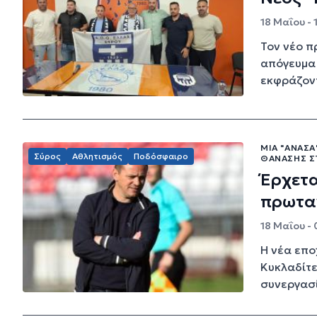
18 Μαΐου - 
Τον νέο π
απόγευμα 
εκφράζοντ
ΜΊΑ "ΑΝΆΣΑ
Σύρος
Αθλητισμός
Ποδόσφαιρο
ΘΑΝΆΣΗΣ Σ
Έρχετα
πρωτα
18 Μαΐου -
Η νέα επο
Κυκλαδίτε
συνεργασί