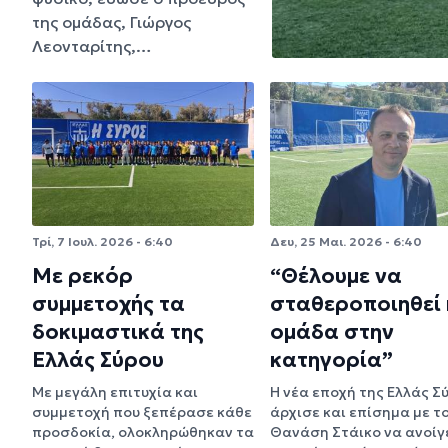
της ομάδας, Γιώργος
Λεονταρίτης,…
Τρί, 7 Ιουλ. 2026 - 6:40
Δευ, 25 Μαι. 2026 - 6:40
Με ρεκόρ
“Θέλουμε να
συμμετοχής τα
σταθεροποιηθεί 
δοκιμαστικά της
ομάδα στην
Ελλάς Σύρου
κατηγορία”
Με μεγάλη επιτυχία και
Η νέα εποχή της Ελλάς Σ
συμμετοχή που ξεπέρασε κάθε
άρχισε και επίσημα με τ
προσδοκία, ολοκληρώθηκαν τα
Θανάση Στάικο να ανοίγ