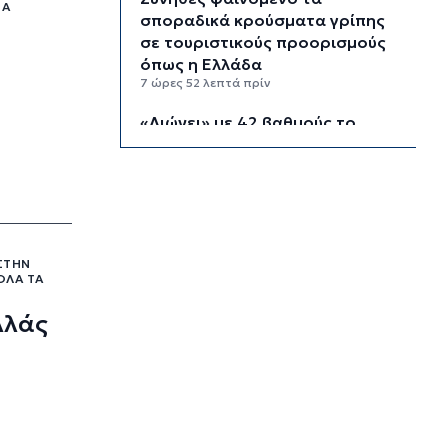
ΝΑ
σποραδικά κρούσματα γρίπης
σε τουριστικούς προορισμούς
όπως η Ελλάδα
7 ώρες 52 λεπτά πρίν
«Λιώνει» με 42 βαθμούς το
Βατικανό: Στο εσωτερικό
υποδέχθηκε τους πιστούς ο
Πάπας
8 ώρες 26 λεπτά πρίν
Εξωδικαστικός: Έσπασε το
ΣΤΗΝ
φράγμα των 20 δισ. ευρώ
ΌΛΑ ΤΑ
8 ώρες 54 λεπτά πρίν
λλάς
Το εργασιακό στρες κρατά
ξύπνιους τις νύχτες 7 στους 10
εργαζόμενους άνω των 50
9 ώρες 26 λεπτά πρίν
Νέες παραβιάσεις τουρκικών
drones στο Αιγαίο – Για τρίτο