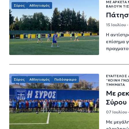
ΜΕ ΑΡΚΕΤΆ 
Σύρος
Αθλητισμός
ΒΆΛΟΥΝ ΤΙΣ
Πάτησε
15 Ιουλίου 
Η αντίστρ
επίσημα γ
πραγματοπ
ΕΥΆΓΓΕΛΟΣ 
Σύρος
Αθλητισμός
Ποδόσφαιρο
“ΚΟΙΝΉ ΓΝΏ
ΤΜΉΜΑΤΑ
Με ρεκ
Σύρου
07 Ιουλίου 
Με μεγάλη
ολοκληρώθ