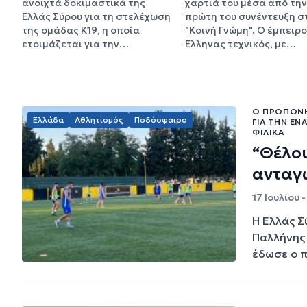
ανοιχτά δοκιμαστικά της
χαρτιά του μέσα από την
Ελλάς Σύρου για τη στελέχωση
πρώτη του συνέντευξη σ
της ομάδας Κ19, η οποία
"Κοινή Γνώμη". Ο έμπειρ
ετοιμάζεται για την…
Έλληνας τεχνικός, με…
Ο ΠΡΟΠΟΝΗ
Ελλάδα
Αθλητισμός
Ποδόσφαιρο
ΓΙΑ ΤΗΝ ΈΝ
ΦΙΛΙΚΆ
“Θέλο
ανταγ
17 Ιουλίου 
Η Ελλάς Σ
Παλλήνης 
έδωσε ο π