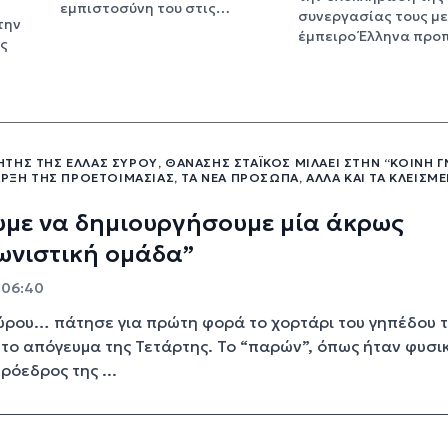
εμπιστοσύνη του στις…
συνεργασίας τους με
την
έμπειρο Έλληνα πρ
ος
ΤΉΣ ΤΗΣ ΕΛΛΆΣ ΣΎΡΟΥ, ΘΑΝΆΣΗΣ ΣΤΆΙΚΟΣ ΜΙΛΆΕΙ ΣΤΗΝ “ΚΟΙΝΉ 
ΑΡΞΗ ΤΗΣ ΠΡΟΕΤΟΙΜΑΣΊΑΣ, ΤΑ ΝΈΑ ΠΡΌΣΩΠΑ, ΑΛΛΆ ΚΑΙ ΤΑ ΚΛΕΙΣΜ
υμε να δημιουργήσουμε μία άκρως
ωνιστική ομάδα”
- 06:40
ύρου… πάτησε για πρώτη φορά το χορτάρι του γηπέδου 
το απόγευμα της Τετάρτης. Το “παρών”, όπως ήταν φυσι
ρόεδρος της ...