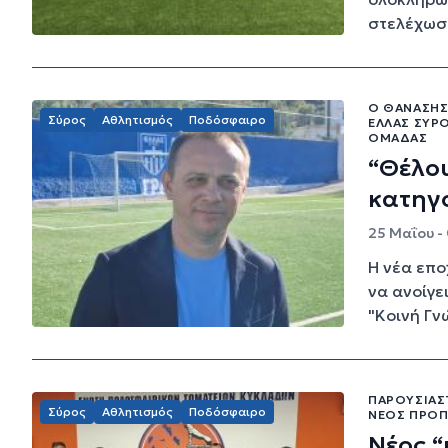
στελέχωση
Ο ΘΑΝΆΣΗΣ 
Σύρος
Αθλητισμός
Ποδόσφαιρο
ΕΛΛΆΣ ΣΎΡ
ΟΜΆΔΑΣ
“Θέλου
κατηγ
25 Μαΐου -
Η νέα επο
να ανοίγε
"Κοινή Γνώ
ΠΑΡΟΥΣΙΆΣ
Σύρος
Αθλητισμός
Ποδόσφαιρο
ΝΈΟΣ ΠΡΟ
Νέος “