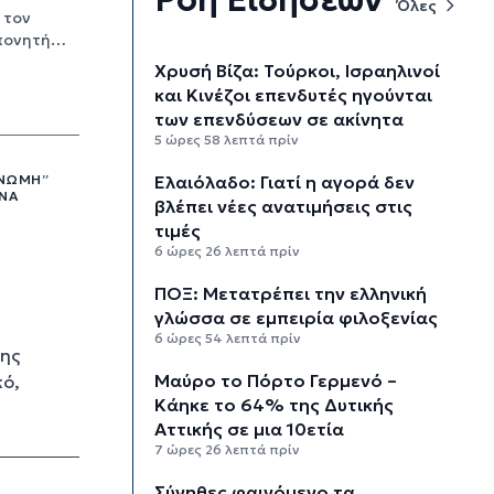
Όλες
 τον
οπονητή…
Χρυσή Βίζα: Τούρκοι, Ισραηλινοί
και Κινέζοι επενδυτές ηγούνται
των επενδύσεων σε ακίνητα
5 ώρες 58 λεπτά πρίν
Ελαιόλαδο: Γιατί η αγορά δεν
ΓΝΏΜΗ”
ΈΝΑ
βλέπει νέες ανατιμήσεις στις
τιμές
6 ώρες 26 λεπτά πρίν
ΠΟΞ: Μετατρέπει την ελληνική
γλώσσα σε εμπειρία φιλοξενίας
6 ώρες 54 λεπτά πρίν
της
Μαύρο το Πόρτο Γερμενό –
κό,
Κάηκε το 64% της Δυτικής
Αττικής σε μια 10ετία
7 ώρες 26 λεπτά πρίν
Σύνηθες φαινόμενο τα