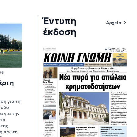
Έντυπη
Αρχείο
έκδοση
06
ρι η
ση για τη
ίοδο
α για την
 το
ρτης
η πρώτη