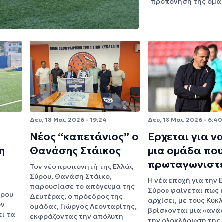
προπόνηση της ομ
Δευ, 18 Μαι. 2026 - 19:24
Δευ, 18 Μαι. 2026 - 6:40
Νέος “καπετάνιος” ο
Έρχεται για να
η
Θανάσης Στάικος
μια ομάδα πο
πρωταγωνιστ
Τον νέο προπονητή της Ελλάς
Σύρου, Θανάση Στάικο,
Η νέα εποχή για την 
παρουσίασε το απόγευμα της
Σύρου φαίνεται πως 
ύρου
Δευτέρας, ο πρόεδρος της
αρχίσει, με τους Κυκ
ον
ομάδας, Γιώργος Λεονταρίτης,
βρίσκονται μια «ανά
ει τα
εκφράζοντας την απόλυτη
την ολοκλήρωση της