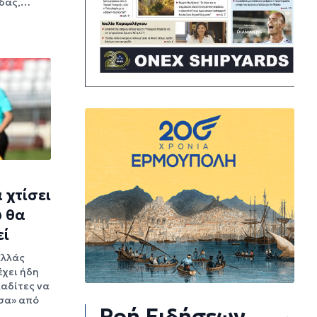
άδας,…
 χτίσει
υ θα
εί
Ελλάς
έχει ήδη
λαδίτες να
σα» από
Ροή Ειδήσεων