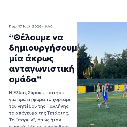
Παρ, 17 Ιουλ. 2026 - 6:40
“Θέλουμε να
δημιουργήσουμε
μία άκρως
ανταγωνιστική
ομάδα”
Η Ελλάς Σύρου… πάτησε
για πρώτη φορά το χορτάρι
του γηπέδου της Παλλήνης
το απόγευμα της Τετάρτης.
Το “παρών”, όπως ήταν
φυσικό, έδωσε ο πρόεδρος