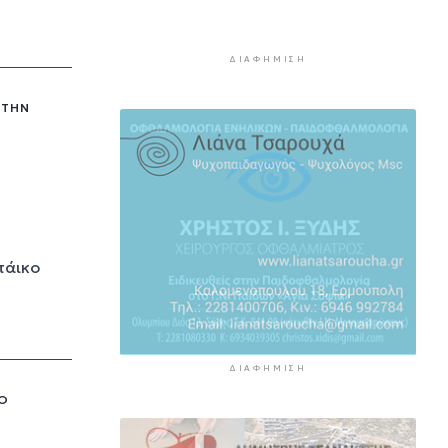
24ωρο
9 ώρες 52 λεπτά πρίν
ΔΙΑΦΉΜΙΣΗ
Απολογισμός της ΕΟΔ Κυκλάδων
για την πυρκαγιά στην Πάρο
 ΤΗΝ
9 ώρες 57 λεπτά πρίν
Υπεγράφη η συμφωνία για την
ηλεκτρική διασύνδεση της
Ελλάδας με την Κύπρο
10 ώρες 16 λεπτά πρίν
Οκτώ ναυτιλιακές ενώσεις κατά
τάικο
των διοδίων στo Στενό του
Ορμούζ
10 ώρες 49 λεπτά πρίν
ΔΙΑΦΉΜΙΣΗ
 Ο