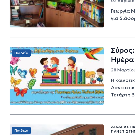
02 Απριλίο
Γεωργία Μ
για διάφο
Σύρος:
Παιδεία
Ημέρα 
28 Μαρτίου
Η κοινοτι
Δανειστικ
Τετάρτη 3 
ΔΙΑΔΡΑΣΤΙ
Παιδεία
ΠΑΝΕΠΙΣΤΗ