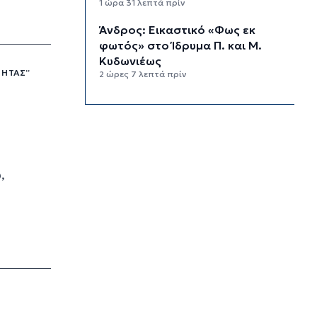
1 ώρα 31 λεπτά πρίν
Άνδρος: Εικαστικό «Φως εκ
φωτός» στο Ίδρυμα Π. και Μ.
Κυδωνιέως
ΤΗΤΑΣ”
2 ώρες 7 λεπτά πρίν
Το κλίμα του 20ού αιώνα έχει
εξαφανιστεί στην Ευρώπη
3 ώρες 25 λεπτά πρίν
Ενημέρωση Δ.Ε.Υ.Α. Σύρου –
Ερμούπολης
,
3 ώρες 53 λεπτά πρίν
«Στέρεψε» η αγορά από
πινακίδες κυκλοφορίας: Χιλιάδες
αυτοκίνητα παραμένουν
αταξινόμητα - Λύση αναζητά το
υπουργείο
4 ώρες 20 λεπτά πρίν
Υπόθεση Marfin: Στον