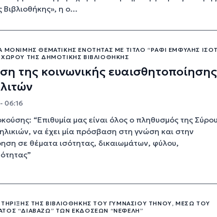
Βιβλιοθήκης», η ο...
Α ΜΌΝΙΜΗΣ ΘΕΜΑΤΙΚΉΣ ΕΝΌΤΗΤΑΣ ΜΕ ΤΊΤΛΟ “ΡΆΦΙ ΈΜΦΥΛΗΣ ΙΣΌ
 ΧΏΡΟΥ ΤΗΣ ΔΗΜΟΤΙΚΉΣ ΒΙΒΛΙΟΘΉΚΗΣ
ση της κοινωνικής ευαισθητοποίησης
ολιτών
- 06:16
κούσης: “Επιθυμία μας είναι όλος ο πληθυσμός της Σύρου
ηλικιών, να έχει μία πρόσβαση στη γνώση και στην
ση σε θέματα ισότητας, δικαιωμάτων, φύλου,
κότητας”
ΣΤΉΡΙΞΗΣ ΤΗΣ ΒΙΒΛΙΟΘΉΚΗΣ ΤΟΥ ΓΥΜΝΑΣΊΟΥ ΤΉΝΟΥ, ΜΈΣΩ ΤΟΥ
ΤΟΣ “ΔΙΑΒΆΖΩ” ΤΩΝ ΕΚΔΌΣΕΩΝ “ΝΕΦΈΛΗ”