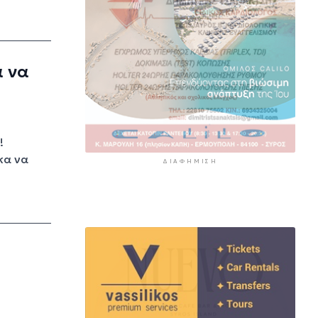
α να
!
κα να
ΔΙΑΦΉΜΙΣΗ