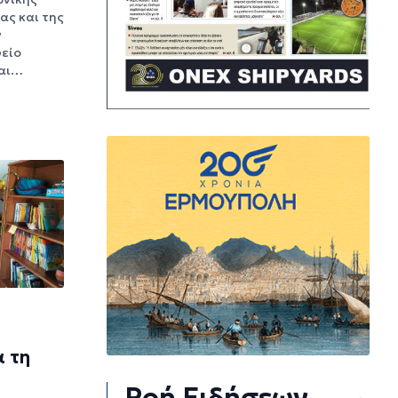
ας και της
ν
φείο
και…
 τη
Ροή Ειδήσεων