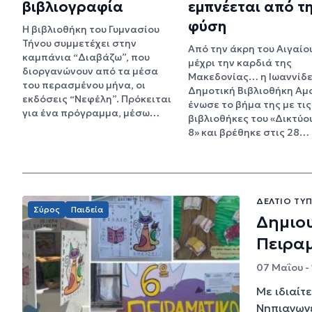
βιβλιογραφία
εμπνέεται από τ
φύση
Η βιβλιοθήκη του Γυμνασίου
Τήνου συμμετέχει στην
Από την άκρη του Αιγαίο
καμπάνια “Διαβάζω”, που
μέχρι την καρδιά της
διοργανώνουν από τα μέσα
Μακεδονίας… η Ιωαννίδε
του περασμένου μήνα, οι
Δημοτική Βιβλιοθήκη Αμ
εκδόσεις “Νεφέλη”. Πρόκειται
ένωσε το βήμα της με τις
για ένα πρόγραμμα, μέσω…
βιβλιοθήκες του «Δικτύο
8» και βρέθηκε στις 28…
ΔΕΛΤΊΟ ΤΎ
Σύρος
Παιδεία
Δημιου
Πειρα
07 Μαΐου - 
Με ιδιαίτ
Νηπιαγωγε