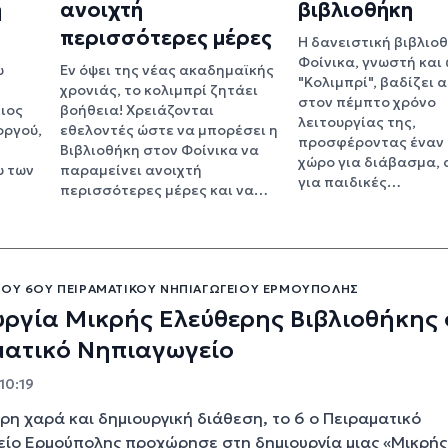
η
ανοιχτή
βιβλιοθήκη
περισσότερες μέρες
Η δανειστική βιβλιο
Φοίνικα, γνωστή και
υ
Εν όψει της νέας ακαδημαϊκής
"Κολιμπρί", βαδίζει 
χρονιάς, το κολιμπρί ζητάει
στον πέμπτο χρόνο
ιος
βοήθεια! Χρειάζονται
λειτουργίας της,
οργού,
εθελοντές ώστε να μπορέσει η
προσφέροντας έναν 
Βιβλιοθήκη στον Φοίνικα να
χώρο για διάβασμα, 
υ των
παραμείνει ανοιχτή
για παιδικές…
περισσότερες μέρες και να…
ΠΟΥ 6ΟΥ ΠΕΙΡΑΜΑΤΙΚΟΎ ΝΗΠΙΑΓΩΓΕΊΟΥ ΕΡΜΟΎΠΟΛΗΣ
ργία Μικρής Ελεύθερης Βιβλιοθήκης 
ματικό Νηπιαγωγείο
10:19
ερη χαρά και δημιουργική διάθεση, το 6 ο Πειραματικό
ίο Ερμούπολης προχώρησε στη δημιουργία μιας «Μικρής