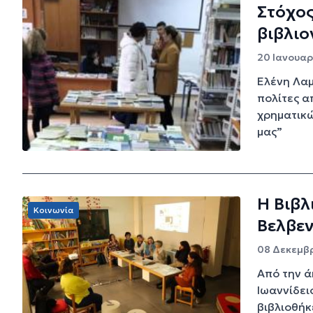
Στόχος
βιβλι
20 Ιανουαρί
Ελένη Λαμ
πολίτες α
χρηματικώ
μας”
Η Βιβλ
Κοινωνία
Βελβεν
08 Δεκεμβρ
Από την ά
Ιωαννίδει
βιβλιοθήκε