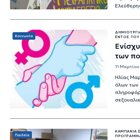
Ελεύθερης 
ΔΗΜΙΟΥΡΓΊ
Κοινωνία
ΕΝΤΌΣ ΤΟΥ
Ενίσχυ
των π
11 Μαρτίου 
Ηλίας Μαρ
όλων των 
πληροφόρη
σεξουαλι
ΚΑΜΠΆΝΙΑ 
Παιδεία
ΠΡΟΓΡΆΜΜΑ