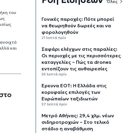
Όλες
θήκη του
 ως
Γονικές παροχές: Πότε μπορεί
αισίως
να θεωρηθούν δωρεές και να
φορολογηθούν
21 λεπτά πρίν
ανοιχτό
αλλά και
Σαφάρι ελέγχων στις παραλίες:
Οι περιοχές με τις περισσότερες
καταγγελίες – Πώς τα drones
εντοπίζουν τις αυθαιρεσίες
55 λεπτά πρίν
Έρευνα ΕΟΤ: Η Ελλάδα στις
κορυφαίες επιλογές των
στο
Ευρώπαίων ταξιδιωτών
57 λεπτά πρίν
Μετρό Αθήνας: 29,4 χλμ. νέων
σιδηροτροχιών – Στο τελικό
στάδιο η αναβάθμιση