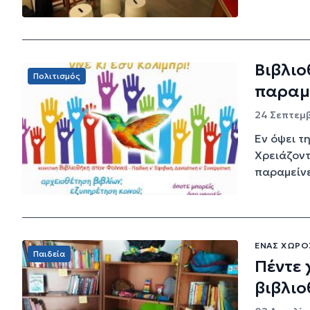
Βιβλιο
Πολιτισμός
παραμε
24 Σεπτεμβ
Εν όψει τ
Χρειάζοντ
παραμείνει
ΈΝΑΣ ΧΏΡΟ
Παιδεία
Πέντε 
βιβλι