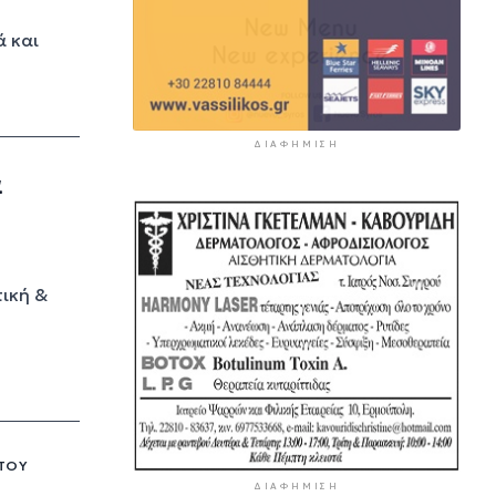
ά και
ΔΙΑΦΉΜΙΣΗ
α
τική &
 ΤΟΥ
ΔΙΑΦΉΜΙΣΗ