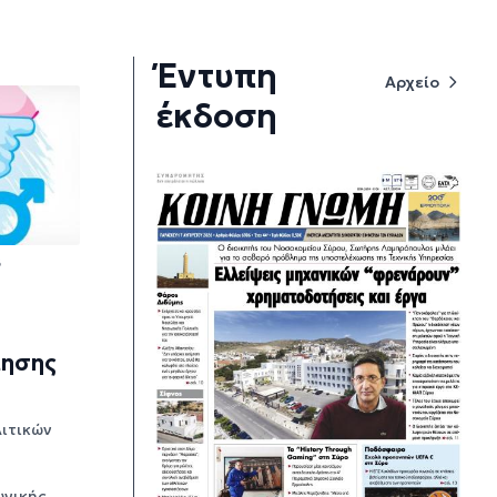
Έντυπη
Αρχείο
έκδοση
6
ίησης
λιτικών
ωνικής