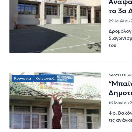
Άναψαν
το 3ο 
29 Ιουλίου 
Δρομολογε
διαγωνισμ
του
ΚΑΛΎΠΤΕΤΑΙ
Κοινωνία
Κοινωνικά
“Μπαίν
Δημοτ
16 Ιουνίου 
Φρ. Βακόν
τις ανάγκε