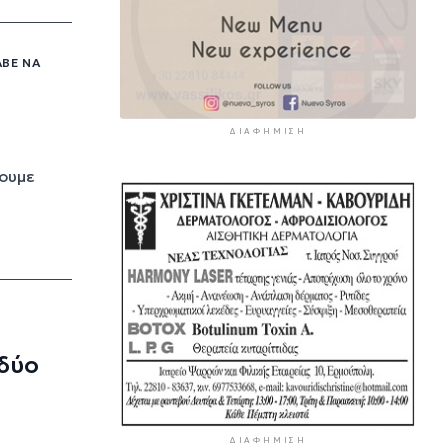
ΒΕ ΝΑ
ΔΙΑΦΉΜΙΣΗ
ρουμε
δύο
ΔΙΑΦΉΜΙΣΗ