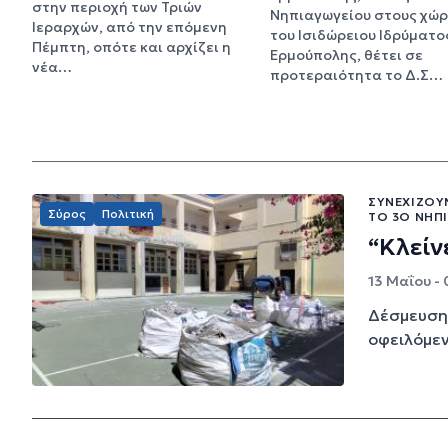
στην περιοχή των Τριών
Νηπιαγωγείου στους χώ
Ιεραρχών, από την επόμενη
του Ισιδώρειου Ιδρύματο
Πέμπτη, οπότε και αρχίζει η
Ερμούπολης, θέτει σε
νέα…
προτεραιότητα το Δ.Σ…
ΣΥΝΕΧΊΖΟΥ
Σύρος
Πολιτική
ΤΟ 3Ο ΝΗΠΙ
“Κλείν
13 Μαΐου - 
Δέσμευση 
οφειλόμεν