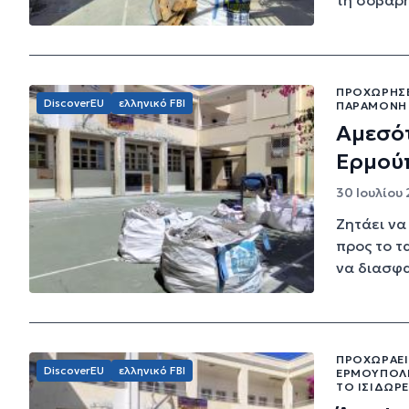
τη σοβαρ
ΠΡΟΧΏΡΗΣΕ 
DiscoverEU
ελληνικό FBI
ΠΑΡΑΜΟΝΉ 
Αμεσότ
Ερμού
30 Ιουλίου 
Ζητάει να
προς το τ
να διασφα
ΠΡΟΧΩΡΆΕΙ
DiscoverEU
ελληνικό FBI
ΕΡΜΟΎΠΟΛΗ
ΤΟ ΙΣΙΔΏΡ