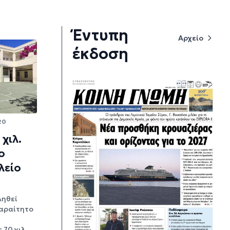
Έντυπη
Αρχείο
έκδοση
20
χιλ.
ο
λείο
ληθεί
αραίτητο
70 χιλ.