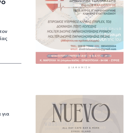
γο
τον
ίας
ΔΙΑΦΉΜΙΣΗ
 για