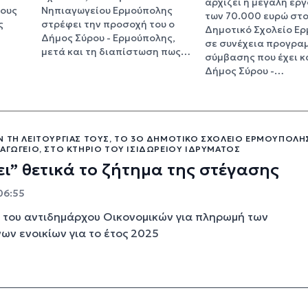
αρχίζει η μεγάλη ερ
ρους
Νηπιαγωγείου Ερμούπολης
των 70.000 ευρώ στο
ς
στρέφει την προσοχή του ο
Δημοτικό Σχολείο Ερ
Δήμος Σύρου - Ερμούπολης,
σε συνέχεια προγρα
μετά και τη διαπίστωση πως…
σύμβασης που έχει κ
Δήμος Σύρου -…
Ν ΤΗ ΛΕΙΤΟΥΡΓΊΑΣ ΤΟΥΣ, ΤΟ 3Ο ΔΗΜΟΤΙΚΌ ΣΧΟΛΕΊΟ ΕΡΜΟΎΠΟΛΗΣ
ΑΓΩΓΕΊΟ, ΣΤΟ ΚΤΉΡΙΟ ΤΟΥ ΙΣΙΔΩΡΕΊΟΥ ΙΔΡΎΜΑΤΟΣ
ει” θετικά το ζήτημα της στέγασης
06:55
του αντιδημάρχου Οικονομικών για πληρωμή των
ων ενοικίων για το έτος 2025