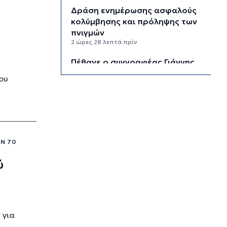
Δράση ενημέρωσης ασφαλούς
κολύμβησης και πρόληψης των
πνιγμών
2 ώρες 28 λεπτά πρίν
Πέθανε ο συγγραφέας Γιάννης
Γρηγοράκης
ου
2 ώρες 58 λεπτά πρίν
Προφυλακιστέος ο 26χρονος για
τη δολοφονία της 38χρονης
Βρετανίδας στην Κυψέλη
3 ώρες 29 λεπτά πρίν
ΩΝ 70
Νέα όρια δαπανών για ΣΑΕΚ και
ύ
σχολεία δεύτερης ευκαιρίας
3 ώρες 59 λεπτά πρίν
Σύρος: Προσωρινή παύση
αποκομιδής ογκωδών και
 για
κλαδεμάτων
4 ώρες 30 λεπτά πρίν