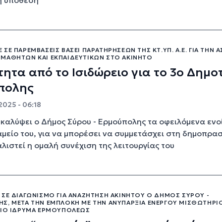
ή υπόθεση
ΣΕ ΠΑΡΕΜΒΆΣΕΙΣ ΒΆΣΕΙ ΠΑΡΑΤΗΡΉΣΕΩΝ ΤΗΣ ΚΤ.ΥΠ. Α.Ε. ΓΙΑ ΤΗΝ 
ΜΑΘΗΤΏΝ ΚΑΙ ΕΚΠΑΙΔΕΥΤΙΚΏΝ ΣΤΟ ΑΚΊΝΗΤΟ
ητα από το Ισιδώρειο για το 3ο Δημο
πολης
2025 - 06:18
 καλύψει ο Δήμος Σύρου - Ερμούπολης τα οφειλόμενα ενο
αμείο του, για να μπορέσει να συμμετάσχει στη δημοπρασ
λιστεί η ομαλή συνέχιση της λειτουργίας του
 ΣΕ ΔΙΑΓΩΝΙΣΜΌ ΓΙΑ ΑΝΑΖΉΤΗΣΗ ΑΚΙΝΉΤΟΥ Ο ΔΉΜΟΣ ΣΎΡΟΥ -
Σ, ΜΕΤΆ ΤΗΝ ΕΜΠΛΟΚΉ ΜΕ ΤΗΝ ΑΝΥΠΑΡΞΊΑ ΕΝΕΡΓΟΎ ΜΙΣΘΩΤΗΡΊ
ΕΙΟ ΊΔΡΥΜΑ ΕΡΜΟΥΠΌΛΕΩΣ