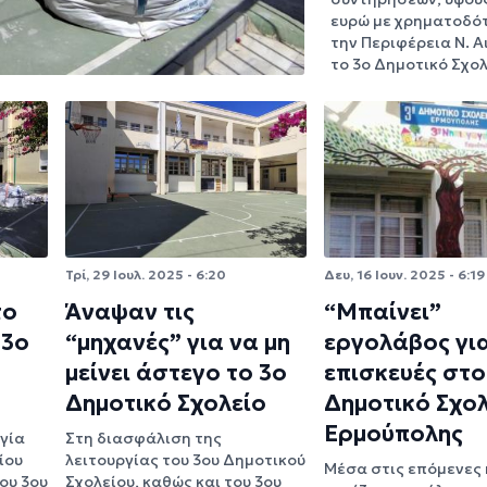
ευρώ με χρηματοδό
την Περιφέρεια Ν. Αι
το 3ο Δημοτικό Σχο
Τρί, 29 Ιουλ. 2025 - 6:20
Δευ, 16 Ιουν. 2025 - 6:19
το
Άναψαν τις
“Μπαίνει”
 3ο
“μηχανές” για να μη
εργολάβος γι
μείνει άστεγο το 3ο
επισκευές στο
Δημοτικό Σχολείο
Δημοτικό Σχο
Ερμούπολης
γία
Στη διασφάλιση της
ίου
λειτουργίας του 3ου Δημοτικού
Μέσα στις επόμενες
ου 3ου
Σχολείου, καθώς και του 3ου