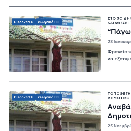
ΣΤΟ 3Ο ΔΗ
DiscoverEU
ελληνικό FBI
ΚΑΤΑΘΈΣΕΙ
“Πάγω
28 Ιανουαρ
Φραγκίσκο
να εξασφ
ΤΟΠΟΘΕΤΉΘ
DiscoverEU
ελληνικό FBI
ΔΗΜΟΤΙΚΌ
Αναβά
Δημοτ
25 Νοεμβρί