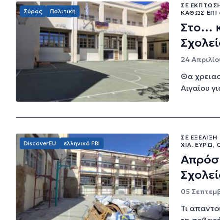
ΣΕ ΈΚΠΤΩΣ
Σύρος
Πολιτική
ΚΑΘΏΣ ΕΠΊ 
Στο… κ
Σχολε
24 Απριλίο
Θα χρειασ
Αιγαίου γ
ΣΕ ΕΞΈΛΙΞΗ
DiscoverEU
ελληνικό FBI
ΧΙΛ. ΕΥΡΏ,
Απρόσκ
Σχολεί
05 Σεπτεμβ
Τι απαντο