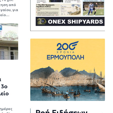
τηση από
γαίου, για
λείο…
α
 3ο
λείο
 ημέρες
Ροή Ειδήσεων