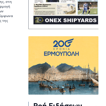
ης, στη
αρμογή
ων
σύμφωνα
ς της
Ροή Ειδήσεων