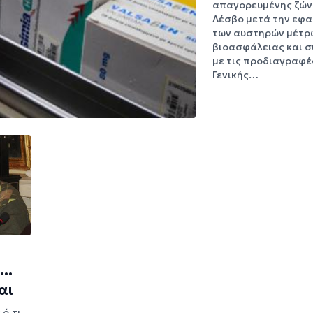
απαγορευμένης ζών
Λέσβο μετά την εφ
των αυστηρών μέτρ
βιοασφάλειας και 
με τις προδιαγραφέ
Γενικής…
..
αι
 ό,τι