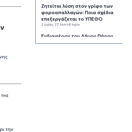
Ζητείται λύση στον γρίφο των
φοροαπαλλαγών: Ποια σχέδια
επεξεργάζεται το ΥΠΕΘΟ
2 ώρες 27 λεπτά πρίν
ων
Ενδιαφέρον του Δήμου Πάρου
για τη στέγαση των
εκπαιδευτικών
2 ώρες 57 λεπτά πρίν
νης
Πάνω από 90 ειδικότητες και
860 τμήματα στις δημόσιες
ΣΑΕΚ
3 ώρες 27 λεπτά πρίν
Αυξήθηκαν οι Έλληνες που
 ΤΗΣ
αποφάσισαν να διακόψουν το
κάπνισμα
3 ώρες 57 λεπτά πρίν
Δράση ενημέρωσης ασφαλούς
ρι την
κολύμβησης και πρόληψης των