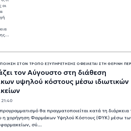
 οι
ία
υγή
εια
γης…
ΠΟΊΗΣΗ ΣΤΟΝ ΤΡΌΠΟ ΕΞΥΠΗΡΈΤΗΣΗΣ ΟΦΕΊΛΕΤΑΙ ΣΤΗ ΘΕΡΙΝΉ ΠΕ
άζει τον Αύγουστο στη διάθεση
κων υψηλού κόστους μέσω ιδιωτικών
κείων
- 21:40
 προγραμματισμό θα πραγματοποιείται κατά τη διάρκεια 
υ η χορήγηση Φαρμάκων Υψηλού Κόστους (ΦΥΚ) μέσω τω
 φαρμακείων, σύ...