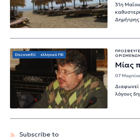
31η Μαΐου
καθυστερη
Δημήτρης
ΠΡΟΣΦΕΎΓΕ
DiscoverEU
ελληνικό FBI
ΟΡΙΣΜΈΝΩΝ
Μίας π
07 Μαρτίου
Διαφωνεί 
λόγους δη
Subscribe to