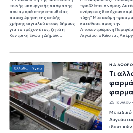
κοινής υπουργικής απόφασης
προβλέπει ο νόμος. Αυτές
που αφορά στην απευθείας
ενέργειες δεν έχουν καμ
παραχώρηση της απλής
τύχη” Μία ακόμη προσφ
χρήσης αιγιαλού στους δήμους
κατέθεσε προς την
για το τρέχον έτος, ζητά η
Αποκεντρωμένη Περιφέρ
Κεντρική Ένωση Δήμων…
Αιγαίου, ο Κώστας Απέρ
Η ΔΙΑΦΟΡΟ
Ελλάδα
Υγεία
Τι αλλ
φαρμά
φαρμα
25 Ιουλίου 
Με ειδικό
Αυγούστο
ιδιωτικών