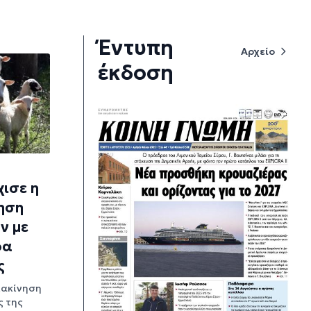
Έντυπη
Αρχείο
έκδοση
χισε η
νηση
ν με
ρα
ς
ιακίνηση
ς της