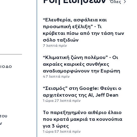
Όλες
“Ελευθερία, ασφάλεια και
προσωπική εξέλιξη” - Τι
κρύβεται πίσω από την τάση των
σόλο ταξιδιών
7 λεπτά πρίν
“Κλιματική ζώνη πολέμου” - Οι
ακραίες καιρικές συνθήκες
ΡΊΟΔΟ
αναδιαμορφώνουν την Ευρώπη
47 λεπτά πρίν
“Σεισμός” στη Google: Φεύγει ο
αρχιτέκτονας της AI, Jeff Dean
1 ώρα 27 λεπτά πρίν
Το παρεξηγημένο αιθέριο έλαιο
του
που κρατά μακριά τα κουνούπια
ν
για 3 ώρες
1 ώρα 57 λεπτά πρίν