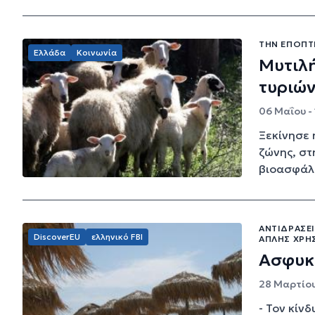
ΤΗΝ ΕΠΟΠΤΕ
Ελλάδα
Κοινωνία
Μυτιλή
τυριών
06 Μαΐου - 
Ξεκίνησε 
ζώνης, στ
βιοασφάλε
ΑΝΤΙΔΡΆΣΕ
DiscoverEU
ελληνικό FBI
ΑΠΛΉΣ ΧΡΉ
Ασφυκ
28 Μαρτίου
- Τον κίν