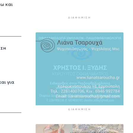
τω και
πνιγμών
4 ώρες 27 λεπτά πρίν
ΔΙΑΦΉΜΙΣΗ
Πέθανε ο συγγραφέας Γιάννης
Γρηγοράκης
4 ώρες 57 λεπτά πρίν
Προφυλακιστέος ο 26χρονος για
ΕΣΗ
τη δολοφονία της 38χρονης
Βρετανίδας στην Κυψέλη
5 ώρες 28 λεπτά πρίν
Νέα όρια δαπανών για ΣΑΕΚ και
αι για
σχολεία δεύτερης ευκαιρίας
5 ώρες 58 λεπτά πρίν
ΔΙΑΦΉΜΙΣΗ