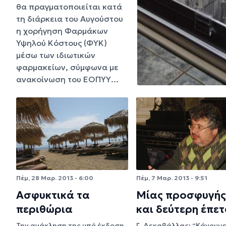
θα πραγματοποιείται κατά
τη διάρκεια του Αυγούστου
η χορήγηση Φαρμάκων
Υψηλού Κόστους (ΦΥΚ)
μέσω των ιδιωτικών
φαρμακείων, σύμφωνα με
ανακοίνωση του ΕΟΠΥΥ…
Πέμ, 28 Μαρ. 2013 - 6:00
Πέμ, 7 Μαρ. 2013 - 9:51
Ασφυκτικά τα
Μίας προσφυγής.
περιθώρια
και δεύτερη έπετ
Την ανάκληση της υπό έκδοση
Γ. Δεκαβάλλας: “Κάνουμε