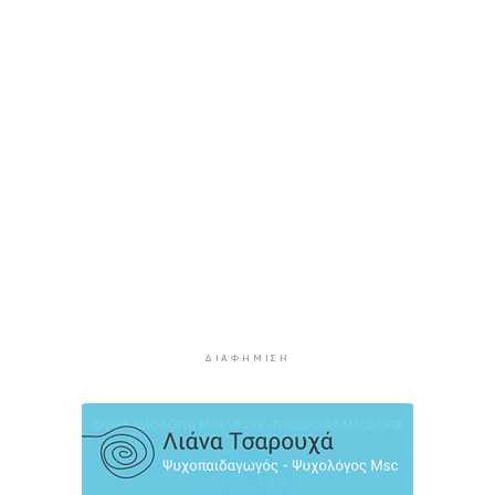
Η φωτογραφία της ημέρας
3 ώρες 42 λεπτά πρίν
“Οι εργασίες στο κλειστό, στερούσαν τη
φυσική έδρα της ομάδας”
3 ώρες 52 λεπτά πρίν
Ανανέωσε με τον Α.Ο. Σύρου η Φεριντέ Σελιμάι
3 ώρες 57 λεπτά πρίν
Η έλλειψη μηχανικών “παγώνει” διεκδικήσεις
χρηματοδοτήσεων και έργα
4 ώρες 2 λεπτά πρίν
Συζητήσεις με το Υπουργείο για τη διάσωση
του Φάρου της Διδύμης
4 ώρες 7 λεπτά πρίν
ΔΙΑΦΉΜΙΣΗ