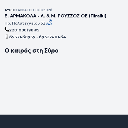
ΑΎΡΙΟ
ΣΆΒΒΑΤΟ • 8/8/2026
Ε. ΑΡΜΑΚΟΛΑ - Λ. & Μ. ΡΟΥΣΣΟΣ ΟΕ (Πiraiki)
Ηρ. Πολυτεχνείου 32
2281088198 #5
6937468959 - 6932740464
Ο καιρός στη Σύρο