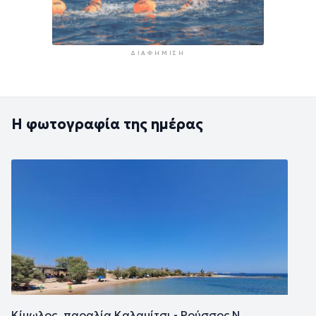
ΔΙΑΦΉΜΙΣΗ
Η φωτογραφία της ημέρας
Εικόνα
Κίμωλος, παραλία Καλαμίτσι - Ρούσσος Ν.