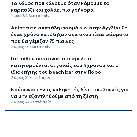
Το λάθος που κάνουμε όταν κόβουμε το
καρπούζι και χαλάει πιο γρήγορα
1 ώρα 34 λεπτά πρίν
Απίστευτη σπατάλη φαρμάκων στην Αγγλία: Σε
έναν χρόνο κατέληξαν στα σκουπίδια φάρμακα
που θα γέμιζαν 75 πισίνες
2 ώρες 13 λεπτά πρίν
Για ανθρωποκτονία από αμέλεια
κατηγορούνται οι γονείς του 4χρονου και ο
ιδιοκτήτης του beach bar στην Πάρο
2 ώρες 21 λεπτά πρίν
Kαύσωνας: Ένας καθηγητής δίνει συμβουλές για
να μην εξαντληθούμε από τη ζέστη
2 ώρες 35 λεπτά πρίν
Στουρνάρας στη Handelsblatt: Ευπρόσδεκτες
οι ξένες συμμετοχές στις ελληνικές τράπεζες
3 ώρες 12 λεπτά πρίν