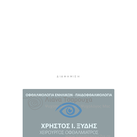
Χοληστερόλη: Πέντε κινήσεις ματ για να την
ρίξετε χαμηλά
3 ώρες 35 λεπτά πρίν
Προληπτική ανάκληση παρτίδας μαρμελάδας
φράουλα
3 ώρες 43 λεπτά πρίν
Προσάραξη ιστιοφόρου στη Νάξο
4 ώρες 5 λεπτά πρίν
Στις 2 Σεπτεμβρίου η παρουσίαση του
οικονομικού προγράμματος της ΕΛ.Α.Σ. στη
ΔΙΑΦΉΜΙΣΗ
Θεσσαλονίκη
4 ώρες 9 λεπτά πρίν
Διευρύνεται η εθνική πρωτοβουλία για τις τιμές
στο ράφι των σούπερ μάρκετ
4 ώρες 34 λεπτά πρίν