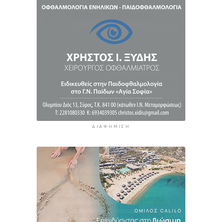
Φωτιά στη Νάξο στην περιοχή Μικρή Βίγλα –
Κινητοποιήθηκαν 10 πυροσβέστες
3 ώρες 42 λεπτά πρίν
ΔΙΑΦΉΜΙΣΗ