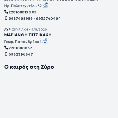
Ηρ. Πολυτεχνείου 32
2281088198 #5
6937468959 - 6932740464
ΑΎΡΙΟ
ΚΥΡΙΑΚΉ • 9/8/2026
ΜΑΡΙΑΝΘΗ ΠΙΤΣΙΚΑΚΗ
Γεωρ. Παπανδρέου 1
2281080037
6932396347
Ο καιρός στη Σύρο