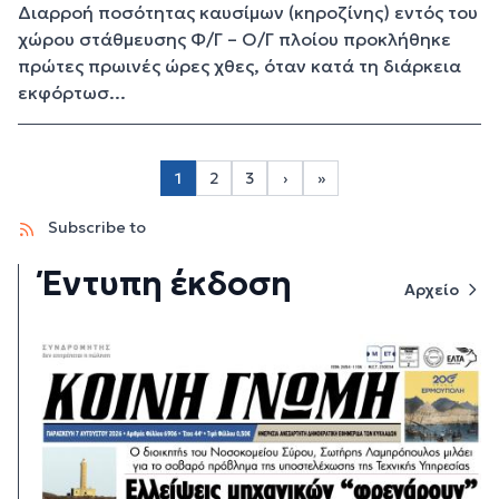
Διαρροή ποσότητας καυσίμων (κηροζίνης) εντός του
χώρου στάθμευσης Φ/Γ – Ο/Γ πλοίου προκλήθηκε
πρώτες πρωινές ώρες χθες, όταν κατά τη διάρκεια
εκφόρτωσ...
Σελιδοποίηση
1
2
3
›
»
Page 2
Page 3
Next page
Last page
Subscribe to
Έντυπη έκδοση
Αρχείο