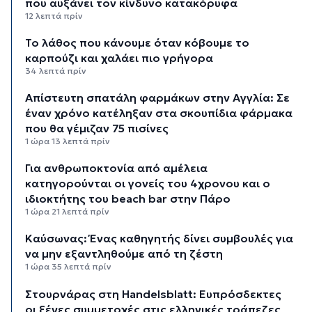
που αυξάνει τον κίνδυνο κατακόρυφα
12 λεπτά πρίν
Το λάθος που κάνουμε όταν κόβουμε το
καρπούζι και χαλάει πιο γρήγορα
34 λεπτά πρίν
Απίστευτη σπατάλη φαρμάκων στην Αγγλία: Σε
έναν χρόνο κατέληξαν στα σκουπίδια φάρμακα
που θα γέμιζαν 75 πισίνες
1 ώρα 13 λεπτά πρίν
Για ανθρωποκτονία από αμέλεια
κατηγορούνται οι γονείς του 4χρονου και ο
ιδιοκτήτης του beach bar στην Πάρο
1 ώρα 21 λεπτά πρίν
Kαύσωνας: Ένας καθηγητής δίνει συμβουλές για
να μην εξαντληθούμε από τη ζέστη
1 ώρα 35 λεπτά πρίν
Στουρνάρας στη Handelsblatt: Ευπρόσδεκτες
οι ξένες συμμετοχές στις ελληνικές τράπεζες