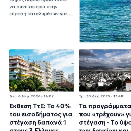
να συνεισφέρει στην
εύρεση καταλυμάτων για…
Δευ, 6 Απρ. 2026 - 14:07
Τρί, 30 Δεκ. 2025 - 13:48
Έκθεση ΤτΕ: Το 40%
Τα προγράμματ
του εισοδήματος για
που «τρέχουν» γι
στέγαση δαπανά 1
στέγαση - Το ύψ
στους 3 Ελληνες
των δανείων και 