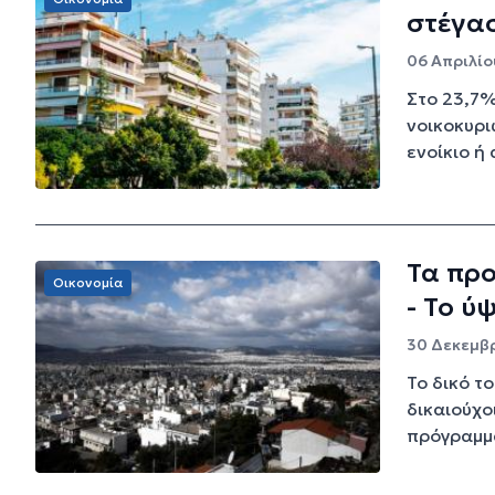
στέγασ
06 Απριλίου
Στο 23,7%
νοικοκυρι
ενοίκιο ή
Τα προ
Οικονομία
- Το ύ
30 Δεκεμβρ
Το δικό τ
δικαιούχο
πρόγραμμα