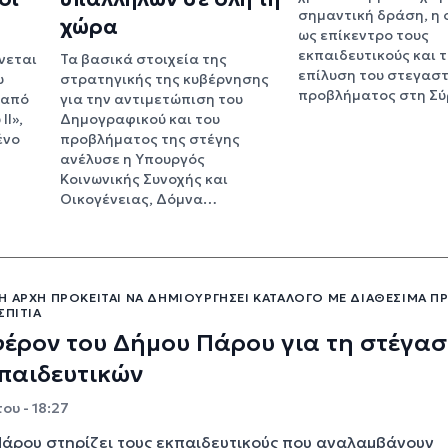
σημαντική δράση, η 
χώρα
ως επίκεντρο τους
εκπαιδευτικούς και 
νεται
Τα βασικά στοιχεία της
επίλυση του στεγαστ
υ
στρατηγικής της κυβέρνησης
προβλήματος στη Σύ
 από
για την αντιμετώπιση του
ΙΙ»,
Δημογραφικού και του
ένο
προβλήματος της στέγης
ανέλυσε η Υπουργός
Κοινωνικής Συνοχής και
Οικογένειας, Δόμνα…
Ή ΑΡΧΉ ΠΡΌΚΕΙΤΑΙ ΝΑ ΔΗΜΙΟΥΡΓΉΣΕΙ ΚΑΤΆΛΟΓΟ ΜΕ ΔΙΑΘΈΣΙΜΑ Π
ΣΠΊΤΙΑ
έρον του Δήμου Πάρου για τη στέγα
παιδευτικών
ου - 18:27
άρου στηρίζει τους εκπαιδευτικούς που αναλαμβάνουν