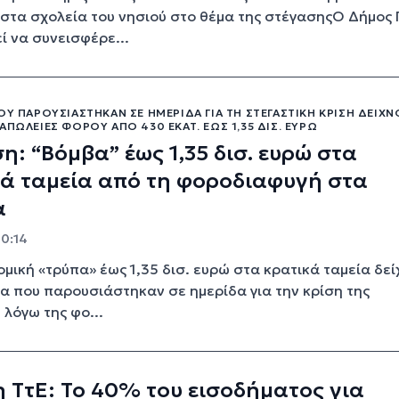
στα σχολεία του νησιού στο θέμα της στέγασηςΟ Δήμος
 να συνεισφέρε...
ΟΥ ΠΑΡΟΥΣΙΆΣΤΗΚΑΝ ΣΕ ΗΜΕΡΊΔΑ ΓΙΑ ΤΗ ΣΤΕΓΑΣΤΙΚΉ ΚΡΊΣΗ ΔΕΊΧ
ΑΠΏΛΕΙΕΣ ΦΌΡΟΥ ΑΠΌ 430 ΕΚΑΤ. ΈΩΣ 1,35 ΔΙΣ. ΕΥΡΏ
η: “Βόμβα” έως 1,35 δισ. ευρώ στα
ά ταμεία από τη φοροδιαφυγή στα
α
10:14
μική «τρύπα» έως 1,35 δισ. ευρώ στα κρατικά ταμεία δε
ία που παρουσιάστηκαν σε ημερίδα για την κρίση της
 λόγω της φο...
 ΤτΕ: Το 40% του εισοδήματος για