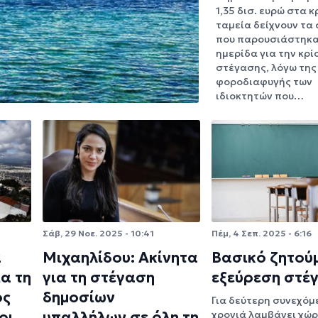
1,35 δισ. ευρώ στα 
ταμεία δείχνουν τα 
που παρουσιάστηκα
ημερίδα για την κρί
στέγασης, λόγω της
φοροδιαφυγής των
ιδιοκτητών που…
Σάβ, 29 Νοε. 2025 - 10:41
Πέμ, 4 Σεπ. 2025 - 6:16
α
Μιχαηλίδου: Ακίνητα
Βασικό ζητού
α τη
για τη στέγαση
εξεύρεση στέ
ος
δημοσίων
Για δεύτερη συνεχόμ
οι
υπαλλήλων σε όλη τη
χρονιά λαμβάνει χώρ