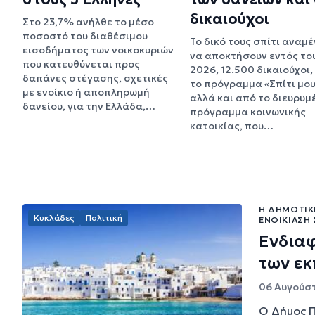
δικαιούχοι
Στο 23,7% ανήλθε το μέσο
ποσοστό του διαθέσιμου
Το δικό τους σπίτι αναμέ
εισοδήματος των νοικοκυριών
να αποκτήσουν εντός το
που κατευθύνεται προς
2026, 12.500 δικαιούχοι,
δαπάνες στέγασης, σχετικές
το πρόγραμμα «Σπίτι μου 
με ενοίκιο ή αποπληρωμή
αλλά και από το διευρυμ
δανείου, για την Ελλάδα,…
πρόγραμμα κοινωνικής
κατοικίας, που…
Η ΔΗΜΟΤΙΚ
Κυκλάδες
Πολιτική
ΕΝΟΙΚΊΑΣΗ 
Ενδιαφ
των εκ
06 Αυγούστ
Ο Δήμος Π