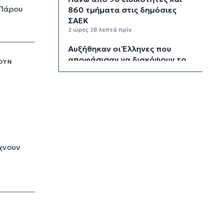
 Πάρου
860 τμήματα στις δημόσιες
ΣΑΕΚ
2 ώρες 28 λεπτά πρίν
Αυξήθηκαν οι Έλληνες που
αποφάσισαν να διακόψουν το
ΝΟΥΝ
κάπνισμα
2 ώρες 58 λεπτά πρίν
Δράση ενημέρωσης ασφαλούς
κολύμβησης και πρόληψης των
πνιγμών
3 ώρες 28 λεπτά πρίν
Πέθανε ο συγγραφέας Γιάννης
ίχνουν
Γρηγοράκης
3 ώρες 58 λεπτά πρίν
Προφυλακιστέος ο 26χρονος για
τη δολοφονία της 38χρονης
Βρετανίδας στην Κυψέλη
4 ώρες 29 λεπτά πρίν