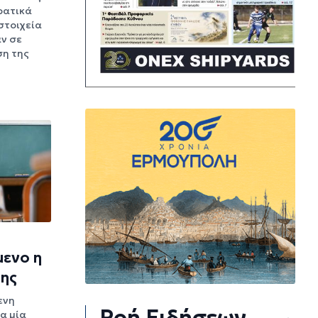
κρατικά
στοιχεία
ν σε
ση της
μενο η
γης
ενη
Ροή Ειδήσεων
α μία