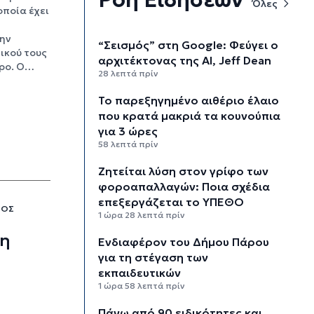
Όλες
οποία έχει
την
“Σεισμός” στη Google: Φεύγει ο
ικού τους
αρχιτέκτονας της AI, Jeff Dean
ρο. Ο…
28 λεπτά πρίν
Το παρεξηγημένο αιθέριο έλαιο
που κρατά μακριά τα κουνούπια
για 3 ώρες
58 λεπτά πρίν
Ζητείται λύση στον γρίφο των
φοροαπαλλαγών: Ποια σχέδια
επεξεργάζεται το ΥΠΕΘΟ
ΡΟΣ
1 ώρα 28 λεπτά πρίν
ση
Ενδιαφέρον του Δήμου Πάρου
για τη στέγαση των
εκπαιδευτικών
1 ώρα 58 λεπτά πρίν
Πάνω από 90 ειδικότητες και