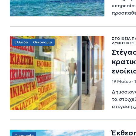
υπηρεσία 
προσπαθεί
ΣΤΟΙΧΕΊΑ Π
Ελλάδα
Οικονομία
ΔΥΝΗΤΙΚΈΣ 
Στέγασ
κρατικ
ενοίκι
19 Μαΐου - 
Δημοσιονο
τα στοιχε
στέγασης,
Έκθεση
Οικονομία