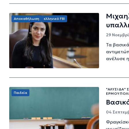
Μιχαηλ
Αποκαθήλωση
ελληνικό FBI
υπαλλ
29 Νοεμβρί
Τα βασικά
αντιμετώπ
ανέλυσε η
"ΑΛΥΣΊΔΑ"
Παιδεία
ΕΡΜΟΎΠΟΛ
Βασικό
04 Σεπτεμβ
Φραγκίσκ
γνωρίζουμ