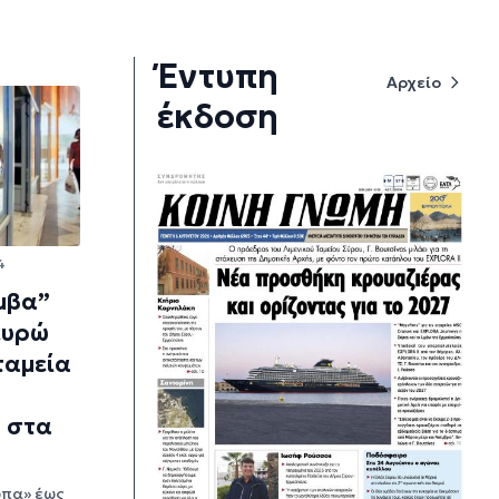
Έντυπη
Αρχείο
έκδοση
4
μβα”
 ευρώ
ταμεία
 στα
ύπα» έως