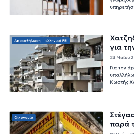
υπηρετήσε
Χατζη
Αποκαθήλωση
ελληνικό FBI
για τη
23 Μαΐου 2
Για την ά
υπαλλήλων
Kωστής Χα
Στέγασ
Οικονομία
παρά 