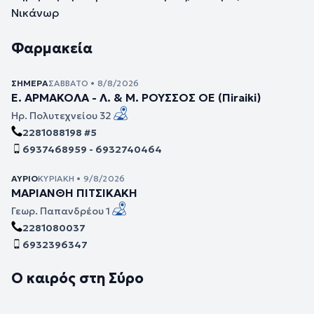
Νικάνωρ
Φαρμακεία
ΣΉΜΕΡΑ
ΣΆΒΒΑΤΟ • 8/8/2026
Ε. ΑΡΜΑΚΟΛΑ - Λ. & Μ. ΡΟΥΣΣΟΣ ΟΕ (Πiraiki)
Ηρ. Πολυτεχνείου 32
2281088198 #5
6937468959 - 6932740464
ΑΎΡΙΟ
ΚΥΡΙΑΚΉ • 9/8/2026
ΜΑΡΙΑΝΘΗ ΠΙΤΣΙΚΑΚΗ
Γεωρ. Παπανδρέου 1
2281080037
6932396347
Ο καιρός στη Σύρο