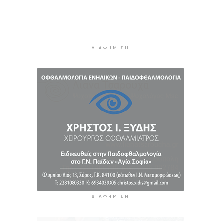
5 ώρες 15 λεπτά πρίν
H Ισπανία ζήτησε από την Ιταλία να θέσει και
πάλι σε ισχύ τη Συμφωνία Σένγκεν εντός της
Κυριακής, 9 Αυγούστου
ΔΙΑΦΉΜΙΣΗ
5 ώρες 54 λεπτά πρίν
«Στάχτη» 272.860 στρέμματα αυτό το
καλοκαίρι
6 ώρες 37 λεπτά πρίν
Αστυνομικό δελτίο
7 ώρες 8 λεπτά πρίν
ΔΙΑΦΉΜΙΣΗ