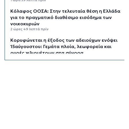
Κόλαφος ΟΟΣΑ: Στην τελευταία θέση η Ελλάδα
για το πραγματικό διαθέσιμο εισόδημα των
νοικοκυριών
2 ώρες 49 λεπτά πρίν
Κορυφώνεται η έξοδος των αδειούχων ενόψει
15αύγουστου: Γεμάτα πλοία, λεωφορεία και
ουρές χιλιομέτρων στα σύνορα
3 ώρες 25 λεπτά πρίν
Η αγγλική ομοσπονδία καταργεί τα τσιμεντένια
προστατευτικά γύρω από τον αγωνιστικό χώρο
μετά τον θάνατο ποδοσφαιριστή
4 ώρες 10 λεπτά πρίν
Ο Γιώργος Νταλάρας έρχεται στη Σύρο με το
«Ρεμπέτικο»
5 ώρες 12 λεπτά πρίν
Η πρόεδρος της νορβηγικής ομοσπονδίας καλεί
τον Ινφαντίνο να παραιτηθεί από τη FIFA