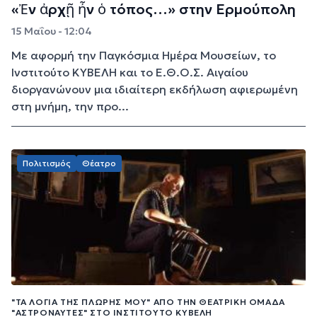
«Ἐν ἀρχῇ ἦν ὁ τόπος…» στην Ερμούπολη
15 Μαΐου - 12:04
Με αφορμή την Παγκόσμια Ημέρα Μουσείων, το
Ινστιτούτο ΚΥΒΕΛΗ και το Ε.Θ.Ο.Σ. Αιγαίου
διοργανώνουν μια ιδιαίτερη εκδήλωση αφιερωμένη
στη μνήμη, την προ...
Πολιτισμός
Θέατρο
"ΤΑ ΛΌΓΙΑ ΤΗΣ ΠΛΏΡΗΣ ΜΟΥ" ΑΠΌ ΤΗΝ ΘΕΑΤΡΙΚΉ ΟΜΆΔΑ
"ΑΣΤΡΟΝΑΎΤΕΣ" ΣΤΟ ΙΝΣΤΙΤΟΎΤΟ ΚΥΒΈΛΗ