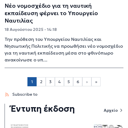
Νέο νομοσχέδιο για τη ναυτική
εκπαίδευση φέρνει το Υπουργείο
Ναυτιλίας
18 Αυγούστου 2025 - 14:18
Την πρόθεση του Υπουργείου Ναυτιλίας και
Νησιωτικής Πολιτικής να προωθήσει νέο νομοσχέδιο
για τη ναυτική εκπαίδευση μέσα στο φθινόπωρο
ανακοίνωσε ο υπ...
Σελιδοποίηση
1
2
3
4
5
6
›
»
Page 2
Page 3
Page 4
Page 5
Page 6
Next page
Last page
Subscribe to
Έντυπη έκδοση
Αρχείο