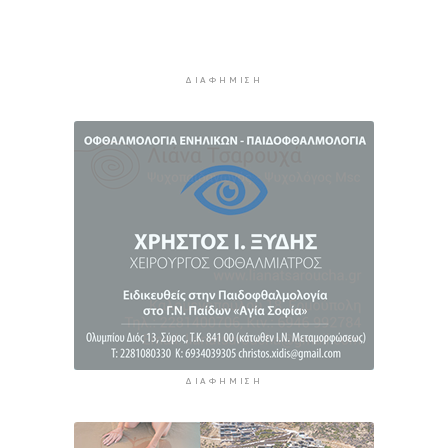
5 ώρες 31 λεπτά πρίν
Πέθανε ο συγγραφέας Γιάννης Γρηγοράκης
6 ώρες 1 λεπτό πρίν
ΔΙΑΦΉΜΙΣΗ
Προφυλακιστέος ο 26χρονος για τη δολοφονία
της 38χρονης Βρετανίδας στην Κυψέλη
6 ώρες 32 λεπτά πρίν
ΔΙΑΦΉΜΙΣΗ