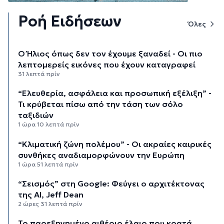
Ροή Ειδήσεων
Όλες
Ο Ήλιος όπως δεν τον έχουμε ξαναδεί - Οι πιο
λεπτομερείς εικόνες που έχουν καταγραφεί
31 λεπτά πρίν
“Ελευθερία, ασφάλεια και προσωπική εξέλιξη” -
Τι κρύβεται πίσω από την τάση των σόλο
ταξιδιών
1 ώρα 10 λεπτά πρίν
“Κλιματική ζώνη πολέμου” - Οι ακραίες καιρικές
συνθήκες αναδιαμορφώνουν την Ευρώπη
1 ώρα 51 λεπτά πρίν
“Σεισμός” στη Google: Φεύγει ο αρχιτέκτονας
της AI, Jeff Dean
2 ώρες 31 λεπτά πρίν
Το παρεξηγημένο αιθέριο έλαιο που κρατά