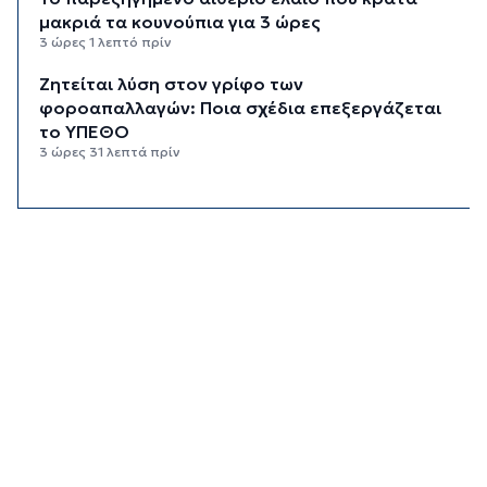
μακριά τα κουνούπια για 3 ώρες
3 ώρες 1 λεπτό πρίν
Ζητείται λύση στον γρίφο των
φοροαπαλλαγών: Ποια σχέδια επεξεργάζεται
το ΥΠΕΘΟ
3 ώρες 31 λεπτά πρίν
Ενδιαφέρον του Δήμου Πάρου για τη στέγαση
των εκπαιδευτικών
4 ώρες 1 λεπτό πρίν
Πάνω από 90 ειδικότητες και 860 τμήματα στις
δημόσιες ΣΑΕΚ
4 ώρες 31 λεπτά πρίν
Αυξήθηκαν οι Έλληνες που αποφάσισαν να
διακόψουν το κάπνισμα
5 ώρες 1 λεπτό πρίν
Δράση ενημέρωσης ασφαλούς κολύμβησης και
πρόληψης των πνιγμών