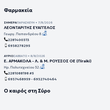
Φαρμακεία
ΣΉΜΕΡΑ
ΠΑΡΑΣΚΕΥΉ • 7/8/2026
ΛΕΟΝΤΑΡΙΤΗΣ ΕΥΑΓΓΕΛΟΣ
Γεωργ. Παπανδρέου 8
2281400313
6938278295
ΑΎΡΙΟ
ΣΆΒΒΑΤΟ • 8/8/2026
Ε. ΑΡΜΑΚΟΛΑ - Λ. & Μ. ΡΟΥΣΣΟΣ ΟΕ (Πiraiki)
Ηρ. Πολυτεχνείου 32
2281088198 #5
6937468959 - 6932740464
Ο καιρός στη Σύρο