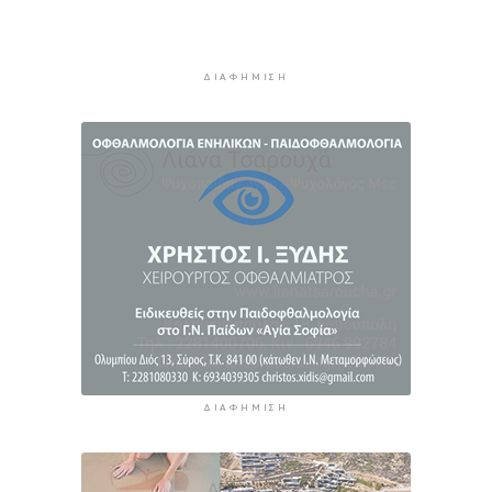
Συζητήσεις με το Υπουργείο για τη διάσωση
του Φάρου της Διδύμης
3 ώρες 53 λεπτά πρίν
ΔΙΑΦΉΜΙΣΗ
ΔΙΑΦΉΜΙΣΗ