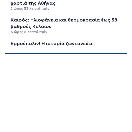
χαρτιά της Αθήνας
2 ώρες 33 λεπτά πρίν
Καιρός: Ηλιοφάνεια και θερμοκρασία έως 38
βαθμούς Κελσίου
3 ώρες 8 λεπτά πρίν
Ερμούπολιν! Η ιστορία ζωντανεύει
3 ώρες 18 λεπτά πρίν
Η φωτογραφία της ημέρας
3 ώρες 28 λεπτά πρίν
“Οι εργασίες στο κλειστό, στερούσαν τη
φυσική έδρα της ομάδας”
3 ώρες 38 λεπτά πρίν
Ανανέωσε με τον Α.Ο. Σύρου η Φεριντέ Σελιμάι
3 ώρες 43 λεπτά πρίν
Η έλλειψη μηχανικών “παγώνει” διεκδικήσεις
χρηματοδοτήσεων και έργα
3 ώρες 48 λεπτά πρίν