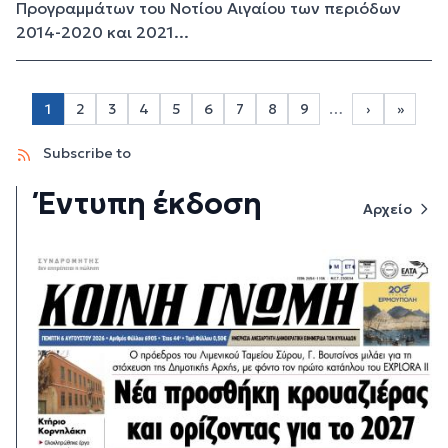
Προγραμμάτων του Νοτίου Αιγαίου των περιόδων
2014-2020 και 2021...
Σελιδοποίηση
1
2
3
4
5
6
7
8
9
…
›
»
Page 2
Page 3
Page 4
Page 5
Page 6
Page 7
Page 8
Page 9
Next page
Last p
Subscribe to
Έντυπη έκδοση
Αρχείο