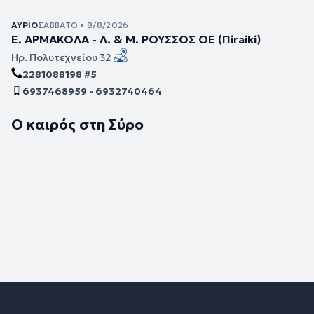
ΑΎΡΙΟ
ΣΆΒΒΑΤΟ • 8/8/2026
Ε. ΑΡΜΑΚΟΛΑ - Λ. & Μ. ΡΟΥΣΣΟΣ ΟΕ (Πiraiki)
Ηρ. Πολυτεχνείου 32
2281088198 #5
6937468959 - 6932740464
Ο καιρός στη Σύρο