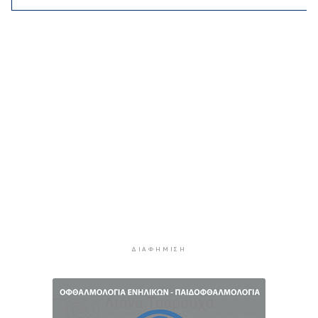
της AI, Jeff Dean
4 ώρες 48 λεπτά πρίν
Το παρεξηγημένο αιθέριο έλαιο που κρατά
μακριά τα κουνούπια για 3 ώρες
5 ώρες 18 λεπτά πρίν
Ζητείται λύση στον γρίφο των
φοροαπαλλαγών: Ποια σχέδια επεξεργάζεται
το ΥΠΕΘΟ
5 ώρες 48 λεπτά πρίν
Ενδιαφέρον του Δήμου Πάρου για τη στέγαση
των εκπαιδευτικών
6 ώρες 18 λεπτά πρίν
Πάνω από 90 ειδικότητες και 860 τμήματα στις
δημόσιες ΣΑΕΚ
ΔΙΑΦΉΜΙΣΗ
6 ώρες 48 λεπτά πρίν
Αυξήθηκαν οι Έλληνες που αποφάσισαν να
διακόψουν το κάπνισμα
7 ώρες 18 λεπτά πρίν