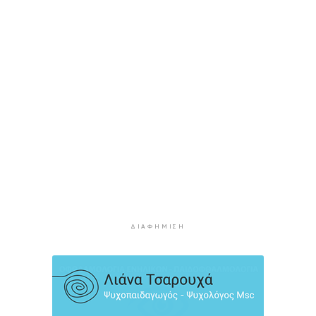
να μην εξαντληθούμε από τη ζέστη
5 ώρες 18 λεπτά πρίν
Στουρνάρας στη Handelsblatt: Ευπρόσδεκτες
οι ξένες συμμετοχές στις ελληνικές τράπεζες
5 ώρες 55 λεπτά πρίν
Χοληστερόλη: Πέντε κινήσεις ματ για να την
ρίξετε χαμηλά
6 ώρες 18 λεπτά πρίν
Προληπτική ανάκληση παρτίδας μαρμελάδας
φράουλα
6 ώρες 25 λεπτά πρίν
Προσάραξη ιστιοφόρου στη Νάξο
ΔΙΑΦΉΜΙΣΗ
6 ώρες 47 λεπτά πρίν
Στις 2 Σεπτεμβρίου η παρουσίαση του
οικονομικού προγράμματος της ΕΛ.Α.Σ. στη
Θεσσαλονίκη
6 ώρες 52 λεπτά πρίν