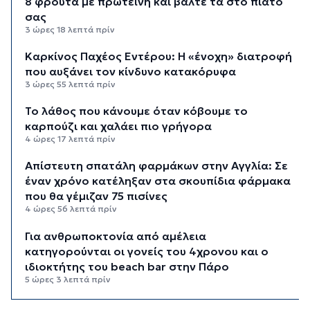
8 φρούτα με πρωτεΐνη και βάλτε τα στο πιάτο
σας
3 ώρες 18 λεπτά πρίν
Καρκίνος Παχέος Εντέρου: Η «ένοχη» διατροφή
που αυξάνει τον κίνδυνο κατακόρυφα
3 ώρες 55 λεπτά πρίν
Το λάθος που κάνουμε όταν κόβουμε το
καρπούζι και χαλάει πιο γρήγορα
4 ώρες 17 λεπτά πρίν
Απίστευτη σπατάλη φαρμάκων στην Αγγλία: Σε
έναν χρόνο κατέληξαν στα σκουπίδια φάρμακα
που θα γέμιζαν 75 πισίνες
4 ώρες 56 λεπτά πρίν
Για ανθρωποκτονία από αμέλεια
κατηγορούνται οι γονείς του 4χρονου και ο
ιδιοκτήτης του beach bar στην Πάρο
5 ώρες 3 λεπτά πρίν
Kαύσωνας: Ένας καθηγητής δίνει συμβουλές για