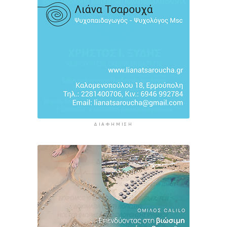
Στενών του Ορμούζ δεν σχετίζεται με τις
διαπραγματεύσεις Τεχεράνης και Ομάν
3 ώρες 38 λεπτά πρίν
ΔΙΑΦΉΜΙΣΗ