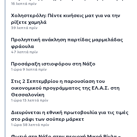
16 λεπτά πρίν
Χοληστερόλη: Πέντε κινήσεις ματ για να την
ρίξετε χαμηλά
39 λεπτά πρίν
Προληπτική ανάκληση παρτίδας μαρμελάδας
φράουλα
47 λεπτά πρίν
Προσάραξη ιστιοφόρου στη Νάξο
1 ώρα 9 λεπτά πρίν
Στις 2 Σεπτεμβρίου η παρουσίαση του
οικονομικού προγράμματος της ΕΛ.Α.Σ. στη
Θεσσαλονίκη
1 ώρα 13 λεπτά πρίν
Διευρύνεται η εθνική πρωτοβουλία για τις τιμές
στο ράφι των σούπερ μάρκετ
1 ώρα 38 λεπτά πρίν
Φωτιά στη Νάξο στην περιοχή Μικρή Βίγλα –