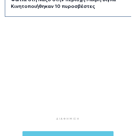
Κινητοποιήθηκαν 10 πυροσβέστες
1 ώρα 46 λεπτά πρίν
«Ρήτρα διαφυγής» για την Ενέργεια: Η Ελλάδα
πληρώνει €1 δισ. για να θωρακιστεί απέναντι σε
μια νέα κρίση
2 ώρες 14 λεπτά πρίν
Υπουργείο Υγείας: Στέλνει μήνυμα για ασφαλή
κολύμβηση στους άνω των 60 – 284 θάνατοι
από πνιγμό πέρυσι
2 ώρες 37 λεπτά πρίν
Στο επίκεντρο οι δράσεις του Συνδέσμου και οι
δυνατότητες περαιτέρω συνεργασίας
3 ώρες 15 λεπτά πρίν
Η Τουρκία περιορίζει την κίνηση των εμπορικών
πλοίων που εισέρχονται στη Μαύρη Θάλασσα
ΔΙΑΦΉΜΙΣΗ
3 ώρες 15 λεπτά πρίν
Φρουροί της Επανάστασης: Το άνοιγμα των