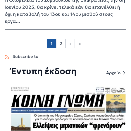
Η Ολομέλεια του Συμβουλίου της Επικρατείας την 6η
Ιουνίου 2025, θα κρίνει τελικά εάν θα επανέλθει ή
όχι η καταβολή του 13ου και 14ου μισθού στους
εργα...
Σελιδοποίηση
1
2
›
»
Page 2
Next page
Last page
Subscribe to
Έντυπη έκδοση
Αρχείο