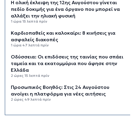
Η ολική έκλειψη της 12ης Αυγούστου γίνεται
πεδίο δοκιμής για ένα όργανο που μπορεί να
αλλάξει την ηλιακή φυσική
1 ώρα 15 λεπτά πρίν
Καρδιοπαθείς και καλοκαίρι: 8 κινήσεις για
ασφαλείς διακοπές
1 ώρα 47 λεπτά πρίν
Οδύσσεια: Οι επιδόσεις της ταινίας που σπάει
ταμεία και τα εκατομμύρια που άφησε στην
Ελλάδα
2 ώρες 15 λεπτά πρίν
Προσωπικός Βοηθός: Στις 24 Αυγούστου
ανοίγει η πλατφόρμα για νέες αιτήσεις
2 ώρες 49 λεπτά πρίν
Το αδιαχώρητο στο λιμάνι του Πειραιά από
τους αδειούχους του Αυγούστου
3 ώρες 15 λεπτά πρίν
Υπεγράφη η απόφαση για επαύξηση των ωρών