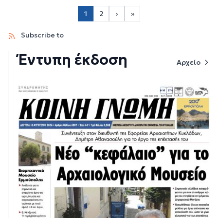
Σελιδοποίηση
1
2
›
»
Page 2
Next page
Last page
Subscribe to
Έντυπη έκδοση
Αρχείο