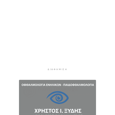
απασχόλησης των εποχικών πυροσβεστών
3 ώρες 43 λεπτά πρίν
ΔΥΠΑ: Πότε λήγουν οι αιτήσεις στο πρόγραμμα
για άνεργους πτυχιούχους
4 ώρες 3 λεπτά πρίν
Εισαγγελική έρευνα σε όλη τη χώρα για τα
αιολικά πάρκα
4 ώρες 35 λεπτά πρίν
ΑΑΔΕ: Στο ραντάρ οι μικρές μεταφορές
χρημάτων μέσω IRIS
ΔΙΑΦΉΜΙΣΗ
4 ώρες 55 λεπτά πρίν
Η αργία και η αμοιβή της 15ης Αυγούστου
5 ώρες 24 λεπτά πρίν