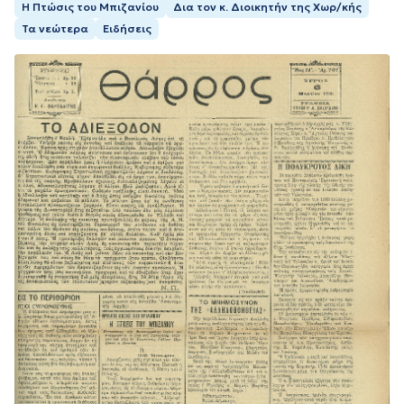
Η Πτώσις του Μπιζανίου
Δια τον κ. Διοικητήν της Χωρ/κής
Τα νεώτερα
Ειδήσεις