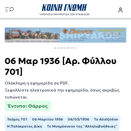
Παράκαμψη
προς
ΗΜΕΡΗΣΙΑ ΕΦΗΜΕΡΙΔΑ ΤΩΝ ΚΥΚΛΑΔΩΝ
το
Παράκαμψη
κυρίως
προς
περιεχόμενο
το
κυρίως
ΔΙΑΦΉΜΙΣΗ
περιεχόμενο
06 Μαρ 1936 [Αρ. Φύλλου
701]
Ολόκληρη η εφημερίδα σε PDF.
Ξεφυλλίστε ηλεκτρονικά την εφημερίδα, όπως ακριβώς
τυπώνεται.
Έντυπο: Θάρρος
Τεύχος 701
06 Μαρτίου 1936
06/03/1936
Το Αδιέξοδον
Η Πολύκροτος Δίκη
Το Μνημόσυνον της “Αλληλοβοήθειας”