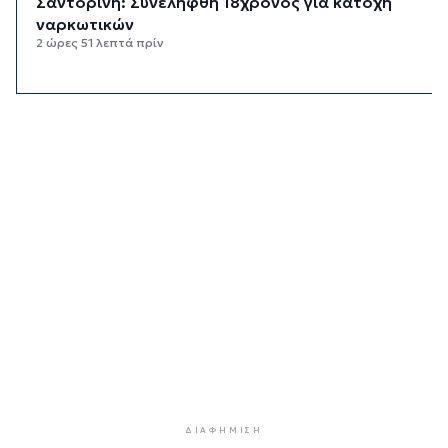
Σαντορίνη: Συνελήφθη 18χρονος για κατοχή
ναρκωτικών
2 ώρες 51 λεπτά πρίν
Βρέθηκε σορός σε σπηλιά στον Λυκαβηττό
κοντά στο εκκλησάκι των Αγίων Ισιδώρων
3 ώρες 12 λεπτά πρίν
Δικηγόρος 46χρονης κατηγορουμένης για
Marfin: Δεν είναι η εντολέας μου στις
φωτογραφίες
3 ώρες 27 λεπτά πρίν
Συνεδρίασε η Επιτροπή Εκτίμησης Κινδύνου
λόγω των υψηλών θερμοκρασιών και της
ενίσχυσης των ανέμων
3 ώρες 49 λεπτά πρίν
Τήνος: Σύλληψη για κλοπή και παραμέληση
εποπτείας ανηλίκων
4 ώρες 12 λεπτά πρίν
ΔΙΑΦΉΜΙΣΗ
Οι «Φρουροί» ζωντανεύουν την αρχαϊκή εποχή