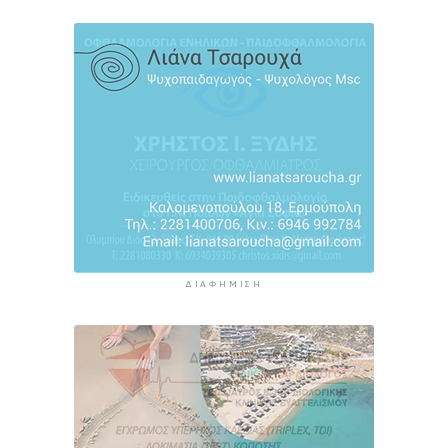
του Σαγκρίου
4 ώρες 30 λεπτά πρίν
Ρέθυμνο: Η επόμενη μέρα του τουρισμού μετά
τις πυρκαγιές, η εικόνα σε Πρέβελη και Άγιο
Βασίλειο
4 ώρες 51 λεπτά πρίν
ΔΙΑΦΉΜΙΣΗ