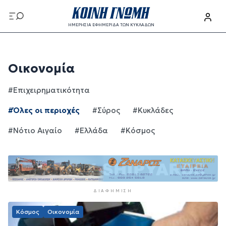
Παράκαμψη προς το κυρίως περιεχόμενο
ΗΜΕΡΗΣΙΑ ΕΦΗΜΕΡΙΔΑ ΤΩΝ ΚΥΚΛΑΔΩΝ
Παράκαμψη προς το κυρίως περιεχόμενο
Οικονομία
#Επιχειρηματικότητα
#Όλες οι περιοχές
#Σύρος
#Κυκλάδες
#Νότιο Αιγαίο
#Ελλάδα
#Κόσμος
ΔΙΑΦΉΜΙΣΗ
Κόσμος
Οικονομία