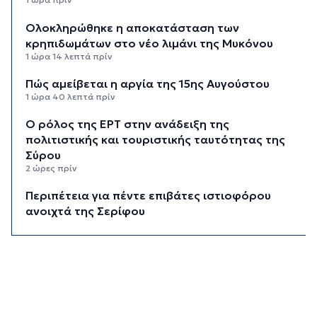
Ολοκληρώθηκε η αποκατάσταση των
κρηπιδωμάτων στο νέο λιμάνι της Μυκόνου
1 ώρα 14 λεπτά πρίν
Πώς αμείβεται η αργία της 15ης Αυγούστου
1 ώρα 40 λεπτά πρίν
Ο ρόλος της ΕΡΤ στην ανάδειξη της
πολιτιστικής και τουριστικής ταυτότητας της
Σύρου
2 ώρες πρίν
Περιπέτεια για πέντε επιβάτες ιστιοφόρου
ανοιχτά της Σερίφου
2 ώρες 21 λεπτά πρίν
Εκτάκτως το Star Flyer στο λιμάνι της
Ερμούπολης
2 ώρες 40 λεπτά πρίν
Μύκονος: 42χρονος έχασε τη ζωή του στην