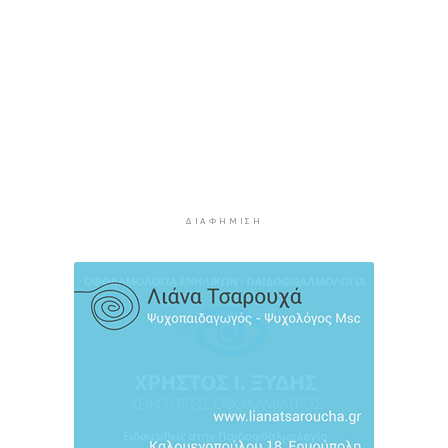
άσφαλτο
3 ώρες 1 λεπτό πρίν
Κάρτα Αγρότη: Πώς θα ενεργοποιείται
ψηφιακά από τις 28 Αυγούστου
3 ώρες 16 λεπτά πρίν
Νάξος: Ζητάει την άμεση συνεδρίαση του
Δημοτικού Συμβουλίου για το Ειδικό
Χωροταξικό Πλαίσιο για τις ΑΠΕ
3 ώρες 38 λεπτά πρίν
ΔΙΑΦΉΜΙΣΗ
“Η θάλασσα μας χρειάζεται!”
4 ώρες πρίν