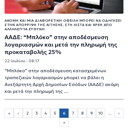
ΑΚΌΜΗ ΚΑΙ ΜΊΑ ΔΙΑΦΟΡΕΤΙΚΉ ΟΦΕΙΛΉ ΜΠΟΡΕΊ ΝΑ ΟΔΗΓΉΣΕΙ
ΣΤΗΝ ΑΠΌΡΡΙΨΗ ΤΗΣ ΑΊΤΗΣΗΣ, ΣΤΗ ΛΊΣΤΑ ΚΑΙ ΧΡΈΗ ΑΠΌ
ΑΛΛΗΛΈΓΓΥΑ ΕΥΘΎΝΗ
ΑΑΔΕ: “Μπλόκο” στην αποδέσμευση
λογαριασμών και μετά την πληρωμή της
προκαταβολής 25%
22 Ιουλίου - 08:17
“Μπλόκο” στην αποδέσμευση κατασχεμένων
τραπεζικών λογαριασμών μπορεί να βάλει η
Ανεξάρτητη Αρχή Δημοσίων Εσόδων (ΑΑΔΕ) ακόμη
και μετά την πληρωμή της ...
Σελιδοποίηση
«
‹
2
3
4
5
6
7
8
9
10
…
›
Page 2
Page 3
Page 4
Page 5
Page 7
Page 8
Page 9
Page 10
First page
Προηγούμενη σελίδα
Next
»
Last page