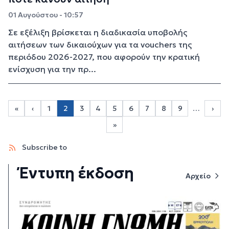
01 Αυγούστου - 10:57
Σε εξέλιξη βρίσκεται η διαδικασία υποβολής
αιτήσεων των δικαιούχων για τα vouchers της
περιόδου 2026-2027, που αφορούν την κρατική
ενίσχυση για την πρ...
Σελιδοποίηση
«
‹
1
2
3
4
5
6
7
8
9
…
›
Page 1
Page 3
Page 4
Page 5
Page 6
Page 7
Page 8
Page 9
First page
Προηγούμενη σελίδα
Next
»
Last page
Subscribe to
Έντυπη έκδοση
Αρχείο