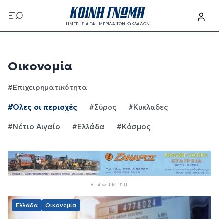
Παράκαμψη προς το κυρίως περιεχόμενο
ΗΜΕΡΗΣΙΑ ΕΦΗΜΕΡΙΔΑ ΤΩΝ ΚΥΚΛΑΔΩΝ
Παράκαμψη προς το κυρίως περιεχόμενο
Οικονομία
#Επιχειρηματικότητα
#Όλες οι περιοχές
#Σύρος
#Κυκλάδες
#Νότιο Αιγαίο
#Ελλάδα
#Κόσμος
ΔΙΑΦΉΜΙΣΗ
Ελλάδα
Οικονομία