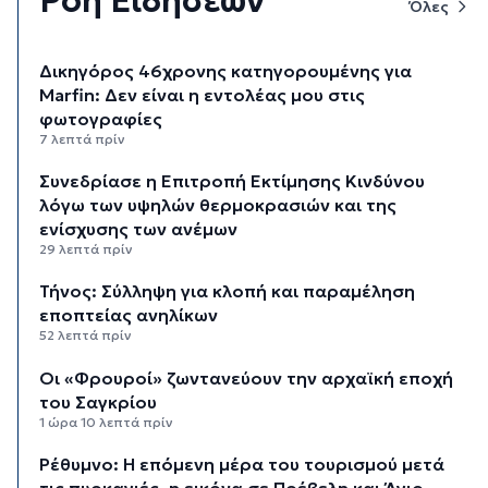
Ροή Ειδήσεων
Όλες
Δικηγόρος 46χρονης κατηγορουμένης για
Marfin: Δεν είναι η εντολέας μου στις
φωτογραφίες
7 λεπτά πρίν
Συνεδρίασε η Επιτροπή Εκτίμησης Κινδύνου
λόγω των υψηλών θερμοκρασιών και της
ενίσχυσης των ανέμων
29 λεπτά πρίν
Τήνος: Σύλληψη για κλοπή και παραμέληση
εποπτείας ανηλίκων
52 λεπτά πρίν
Οι «Φρουροί» ζωντανεύουν την αρχαϊκή εποχή
του Σαγκρίου
1 ώρα 10 λεπτά πρίν
Ρέθυμνο: Η επόμενη μέρα του τουρισμού μετά
τις πυρκαγιές, η εικόνα σε Πρέβελη και Άγιο