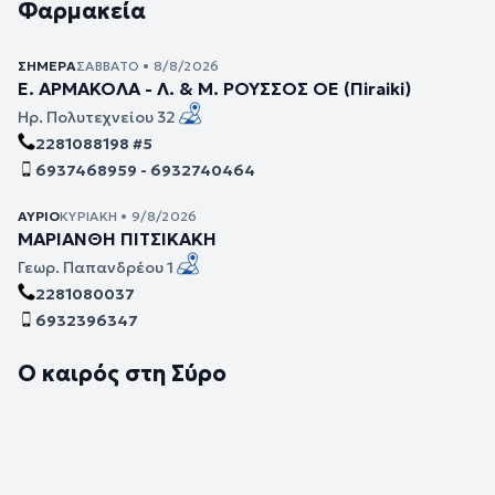
Φαρμακεία
ΣΉΜΕΡΑ
ΣΆΒΒΑΤΟ • 8/8/2026
Ε. ΑΡΜΑΚΟΛΑ - Λ. & Μ. ΡΟΥΣΣΟΣ ΟΕ (Πiraiki)
Ηρ. Πολυτεχνείου 32
2281088198 #5
6937468959 - 6932740464
ΑΎΡΙΟ
ΚΥΡΙΑΚΉ • 9/8/2026
ΜΑΡΙΑΝΘΗ ΠΙΤΣΙΚΑΚΗ
Γεωρ. Παπανδρέου 1
2281080037
6932396347
Ο καιρός στη Σύρο