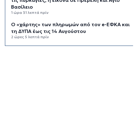
Βασίλειο
1 ώρα 31 λεπτά πρίν
Ο «χάρτης» των πληρωμών από τον e-ΕΦΚΑ και
τη ΔΥΠΑ έως τις 14 Αυγούστου
2 ώρες 5 λεπτά πρίν
Ο Ζελένσκι ευχαριστεί τη Γερουσία των ΗΠΑ για
τις νέες κυρώσεις κατά της Ρωσίας
2 ώρες 31 λεπτά πρίν
Κυκλάδες: Συνελήφθησαν έξι άτομα για
ηχορύπανση από καταστήματα
3 ώρες 6 λεπτά πρίν
Ειδικό Χωροταξικό για τον Τουρισμό: Οι νέοι
κανόνες για επενδύσεις, νησιά και
προορισμούς υπό πίεση
3 ώρες 30 λεπτά πρίν
Ήττα της Σάκκαρη με 2-0 από την Γκοφ και
αποκλεισμός στο Τορόντο