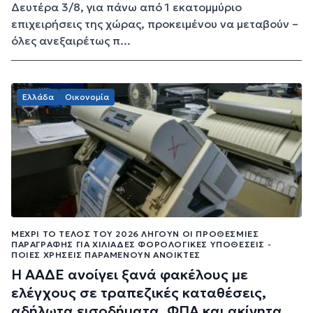
Δευτέρα 3/8, για πάνω από 1 εκατομμύριο
επιχειρήσεις της χώρας, προκειμένου να μεταβούν –
όλες ανεξαιρέτως π...
Ελλάδα
Οικονομία
ΜΈΧΡΙ ΤΟ ΤΈΛΟΣ ΤΟΥ 2026 ΛΉΓΟΥΝ ΟΙ ΠΡΟΘΕΣΜΊΕΣ
ΠΑΡΑΓΡΑΦΉΣ ΓΙΑ ΧΙΛΙΆΔΕΣ ΦΟΡΟΛΟΓΙΚΈΣ ΥΠΟΘΈΣΕΙΣ -
ΠΟΙΕΣ ΧΡΉΣΕΙΣ ΠΑΡΑΜΈΝΟΥΝ ΑΝΟΙΚΤΈΣ
Η ΑΑΔΕ ανοίγει ξανά φακέλους με
ελέγχους σε τραπεζικές καταθέσεις,
αδήλωτα εισοδήματα, ΦΠΑ και ακίνητα