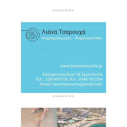
3 ώρες 49 λεπτά πρίν
ΔΙΑΦΉΜΙΣΗ
Πολύ υψηλός κίνδυνος πυρκαγιάς σήμερα σε
Κρήτη και Βόρειο Αιγαίο, ποιες περιοχές είναι
στο «πορτοκαλί»
4 ώρες 9 λεπτά πρίν
«Παίζω άρα υπάρχω» στον Πύργο Μπαζαίου
4 ώρες 31 λεπτά πρίν
ΔΙΑΦΉΜΙΣΗ