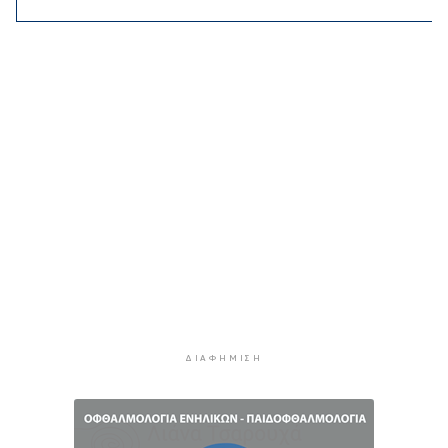
Κορυφώνεται η έξοδος των αδειούχων ενόψει
15αύγουστου: Γεμάτα πλοία, λεωφορεία και
ουρές χιλιομέτρων στα σύνορα
11 ώρες πρίν
Η αγγλική ομοσπονδία καταργεί τα τσιμεντένια
προστατευτικά γύρω από τον αγωνιστικό χώρο
μετά τον θάνατο ποδοσφαιριστή
11 ώρες 44 λεπτά πρίν
Ο Γιώργος Νταλάρας έρχεται στη Σύρο με το
«Ρεμπέτικο»
12 ώρες 46 λεπτά πρίν
Η πρόεδρος της νορβηγικής ομοσπονδίας καλεί
τον Ινφαντίνο να παραιτηθεί από τη FIFA
12 ώρες 50 λεπτά πρίν
ΔΙΑΦΉΜΙΣΗ
H Ισπανία ζήτησε από την Ιταλία να θέσει και
πάλι σε ισχύ τη Συμφωνία Σένγκεν εντός της
Κυριακής, 9 Αυγούστου