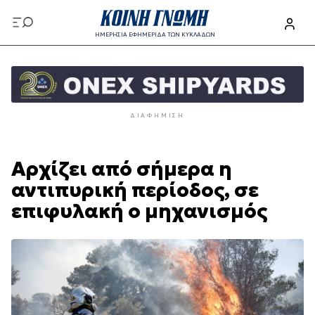
Παράκαμψη
προς
ΗΜΕΡΗΣΙΑ ΕΦΗΜΕΡΙΔΑ ΤΩΝ ΚΥΚΛΑΔΩΝ
το
Παράκαμψη
κυρίως
προς
περιεχόμενο
το
κυρίως
ΔΙΑΦΉΜΙΣΗ
περιεχόμενο
Αρχίζει από σήμερα η
αντιπυρική περίοδος, σε
επιφυλακή ο μηχανισμός