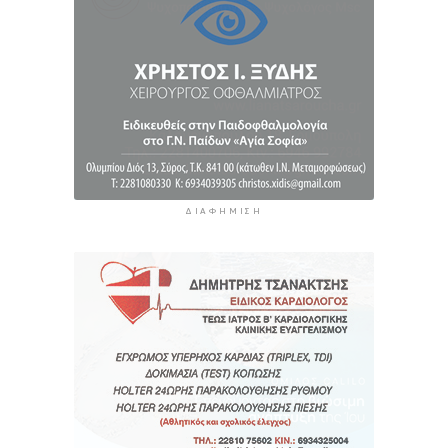
13 ώρες 29 λεπτά πρίν
«Στάχτη» 272.860 στρέμματα αυτό το
καλοκαίρι
14 ώρες 12 λεπτά πρίν
ΔΙΑΦΉΜΙΣΗ