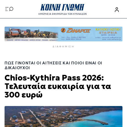
Παράκαμψη
προς
ΗΜΕΡΗΣΙΑ ΕΦΗΜΕΡΙΔΑ ΤΩΝ ΚΥΚΛΑΔΩΝ
το
Παράκαμψη
κυρίως
προς
περιεχόμενο
το
κυρίως
ΔΙΑΦΉΜΙΣΗ
περιεχόμενο
ΠΏΣ ΓΊΝΟΝΤΑΙ ΟΙ ΑΙΤΉΣΕΙΣ ΚΑΙ ΠΟΙΟΙ ΕΊΝΑΙ ΟΙ
ΔΙΚΑΙΟΎΧΟΙ
Chios-Kythira Pass 2026:
Τελευταία ευκαιρία για τα
300 ευρώ