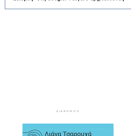
της AI, Jeff Dean
7 ώρες 52 λεπτά πρίν
Το παρεξηγημένο αιθέριο έλαιο που κρατά
μακριά τα κουνούπια για 3 ώρες
8 ώρες 22 λεπτά πρίν
Ζητείται λύση στον γρίφο των
φοροαπαλλαγών: Ποια σχέδια επεξεργάζεται
το ΥΠΕΘΟ
8 ώρες 52 λεπτά πρίν
Ενδιαφέρον του Δήμου Πάρου για τη στέγαση
των εκπαιδευτικών
9 ώρες 22 λεπτά πρίν
Πάνω από 90 ειδικότητες και 860 τμήματα στις
δημόσιες ΣΑΕΚ
ΔΙΑΦΉΜΙΣΗ
9 ώρες 52 λεπτά πρίν
Αυξήθηκαν οι Έλληνες που αποφάσισαν να
διακόψουν το κάπνισμα