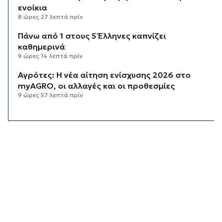
ενοίκια
8 ώρες 27 λεπτά πρίν
Πάνω από 1 στους 5 Έλληνες καπνίζει
καθημερινά
9 ώρες 14 λεπτά πρίν
Αγρότες: Η νέα αίτηση ενίσχυσης 2026 στο
myAGRO, οι αλλαγές και οι προθεσμίες
9 ώρες 57 λεπτά πρίν
Κόλαφος ΟΟΣΑ: Στην τελευταία θέση η Ελλάδα
για το πραγματικό διαθέσιμο εισόδημα των
νοικοκυριών
10 ώρες 47 λεπτά πρίν
Κορυφώνεται η έξοδος των αδειούχων ενόψει
15αύγουστου: Γεμάτα πλοία, λεωφορεία και
ουρές χιλιομέτρων στα σύνορα
11 ώρες 23 λεπτά πρίν
Η αγγλική ομοσπονδία καταργεί τα τσιμεντένια