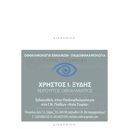
προστατευτικά γύρω από τον αγωνιστικό χώρο
μετά τον θάνατο ποδοσφαιριστή
12 ώρες 7 λεπτά πρίν
Ο Γιώργος Νταλάρας έρχεται στη Σύρο με το
«Ρεμπέτικο»
13 ώρες 9 λεπτά πρίν
ΔΙΑΦΉΜΙΣΗ
Η πρόεδρος της νορβηγικής ομοσπονδίας καλεί
τον Ινφαντίνο να παραιτηθεί από τη FIFA
13 ώρες 13 λεπτά πρίν
H Ισπανία ζήτησε από την Ιταλία να θέσει και
πάλι σε ισχύ τη Συμφωνία Σένγκεν εντός της
Κυριακής, 9 Αυγούστου
13 ώρες 52 λεπτά πρίν
ΔΙΑΦΉΜΙΣΗ