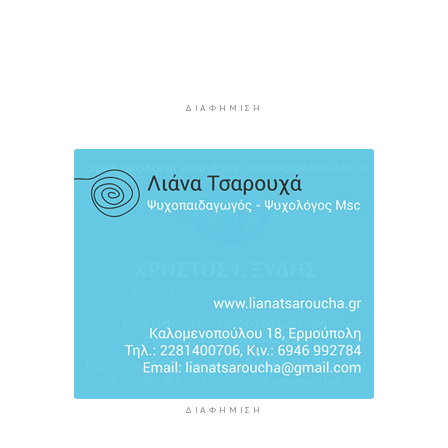
Θεσσαλονίκη
3 ώρες 31 λεπτά πρίν
Διευρύνεται η εθνική πρωτοβουλία για τις τιμές
στο ράφι των σούπερ μάρκετ
ΔΙΑΦΉΜΙΣΗ
3 ώρες 56 λεπτά πρίν
Φωτιά στη Νάξο στην περιοχή Μικρή Βίγλα –
Κινητοποιήθηκαν 10 πυροσβέστες
4 ώρες 4 λεπτά πρίν
ΔΙΑΦΉΜΙΣΗ