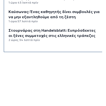
1 ώρα 43 λεπτά πρίν
Kαύσωνας: Ένας καθηγητής δίνει συμβουλές για
να μην εξαντληθούμε από τη ζέστη
1 ώρα 57 λεπτά πρίν
Στουρνάρας στη Handelsblatt: Ευπρόσδεκτες
οι ξένες συμμετοχές στις ελληνικές τράπεζες
2 ώρες 34 λεπτά πρίν
Χοληστερόλη: Πέντε κινήσεις ματ για να την
ρίξετε χαμηλά
2 ώρες 57 λεπτά πρίν
Προληπτική ανάκληση παρτίδας μαρμελάδας
φράουλα
3 ώρες 5 λεπτά πρίν
Προσάραξη ιστιοφόρου στη Νάξο
3 ώρες 27 λεπτά πρίν
Στις 2 Σεπτεμβρίου η παρουσίαση του
οικονομικού προγράμματος της ΕΛ.Α.Σ. στη