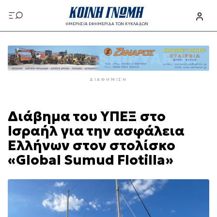
Παράκαμψη
προς
ΗΜΕΡΗΣΙΑ ΕΦΗΜΕΡΙΔΑ ΤΩΝ ΚΥΚΛΑΔΩΝ
το
Παράκαμψη
κυρίως
προς
περιεχόμενο
το
κυρίως
ΔΙΑΦΉΜΙΣΗ
περιεχόμενο
Διάβημα του ΥΠΕΞ στο
Ισραήλ για την ασφάλεια
Ελλήνων στον στολίσκο
«Global Sumud Flotilla»