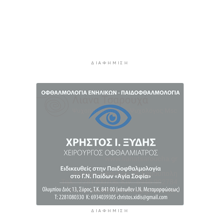
Η έλλειψη μηχανικών “παγώνει” διεκδικήσεις
χρηματοδοτήσεων και έργα
4 ώρες 23 λεπτά πρίν
Συζητήσεις με το Υπουργείο για τη διάσωση
του Φάρου της Διδύμης
4 ώρες 28 λεπτά πρίν
ΔΙΑΦΉΜΙΣΗ
ΔΙΑΦΉΜΙΣΗ