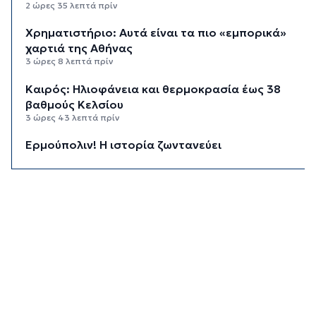
2 ώρες 35 λεπτά πρίν
Χρηματιστήριο: Αυτά είναι τα πιο «εμπορικά»
χαρτιά της Αθήνας
3 ώρες 8 λεπτά πρίν
Καιρός: Ηλιοφάνεια και θερμοκρασία έως 38
βαθμούς Κελσίου
3 ώρες 43 λεπτά πρίν
Ερμούπολιν! Η ιστορία ζωντανεύει
3 ώρες 53 λεπτά πρίν
Η φωτογραφία της ημέρας
4 ώρες 3 λεπτά πρίν
“Οι εργασίες στο κλειστό, στερούσαν τη
φυσική έδρα της ομάδας”
4 ώρες 13 λεπτά πρίν
Ανανέωσε με τον Α.Ο. Σύρου η Φεριντέ Σελιμάι
4 ώρες 18 λεπτά πρίν