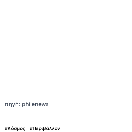
πηγή: philenews
#Κόσμος
#Περιβάλλον