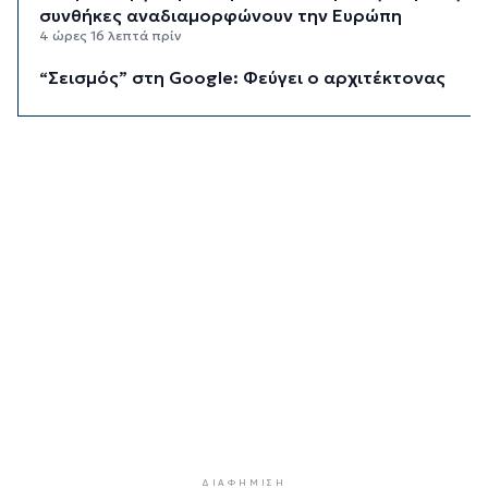
συνθήκες αναδιαμορφώνουν την Ευρώπη
4 ώρες 16 λεπτά πρίν
“Σεισμός” στη Google: Φεύγει ο αρχιτέκτονας
της AI, Jeff Dean
4 ώρες 56 λεπτά πρίν
Το παρεξηγημένο αιθέριο έλαιο που κρατά
μακριά τα κουνούπια για 3 ώρες
5 ώρες 26 λεπτά πρίν
Ζητείται λύση στον γρίφο των
φοροαπαλλαγών: Ποια σχέδια επεξεργάζεται
το ΥΠΕΘΟ
5 ώρες 56 λεπτά πρίν
Ενδιαφέρον του Δήμου Πάρου για τη στέγαση
των εκπαιδευτικών
6 ώρες 26 λεπτά πρίν
Πάνω από 90 ειδικότητες και 860 τμήματα στις
δημόσιες ΣΑΕΚ
ΔΙΑΦΉΜΙΣΗ