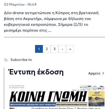
02 Μαρτίου - 16:49
Δύο drone αντιμετώπισε η Κύπρος στη βρετανική
βάση στο Ακρωτήρι, σύμφωνα με δήλωση του
κυβερνητικού εκπροσώπου. Σήμερα (2/3) το
μεσημέρι περίπου στις ...
Σελιδοποίηση
1
2
3
›
»
Page 2
Page 3
Next page
Last page
Subscribe to
Έντυπη έκδοση
Αρχείο