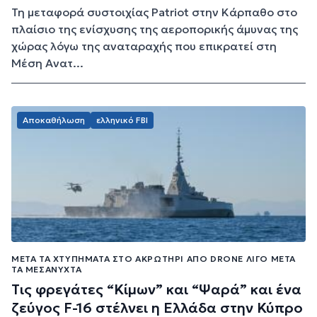
Τη μεταφορά συστοιχίας Patriot στην Κάρπαθο στo
πλαίσιo της ενίσχυσης της αεροπορικής άμυνας της
χώρας λόγω της αναταραχής που επικρατεί στη
Μέση Ανατ...
Αποκαθήλωση
ελληνικό FBI
MΕΤΆ ΤΑ ΧΤΥΠΉΜΑΤΑ ΣΤΟ ΑΚΡΩΤΉΡΙ ΑΠΌ DRONE ΛΊΓΟ ΜΕΤΆ
ΤΑ ΜΕΣΆΝΥΧΤΑ
Tις φρεγάτες “Κίμων” και “Ψαρά” και ένα
ζεύγος F-16 στέλνει η Ελλάδα στην Κύπρο