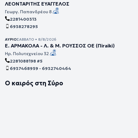
ΛΕΟΝΤΑΡΙΤΗΣ ΕΥΑΓΓΕΛΟΣ
Γεωργ. Παπανδρέου 8
2281400313
6938278295
ΑΎΡΙΟ
ΣΆΒΒΑΤΟ • 8/8/2026
Ε. ΑΡΜΑΚΟΛΑ - Λ. & Μ. ΡΟΥΣΣΟΣ ΟΕ (Πiraiki)
Ηρ. Πολυτεχνείου 32
2281088198 #5
6937468959 - 6932740464
Ο καιρός στη Σύρο