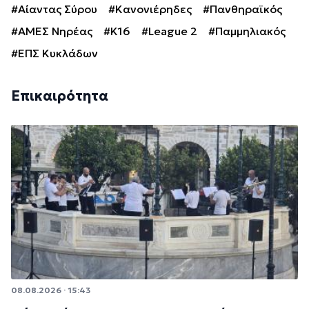
#Αίαντας Σύρου
#Κανονιέρηδες
#Πανθηραϊκός
#ΑΜΕΣ Νηρέας
#Κ16
#League 2
#Παμμηλιακός
#ΕΠΣ Κυκλάδων
Επικαιρότητα
08.08.2026 · 15:43