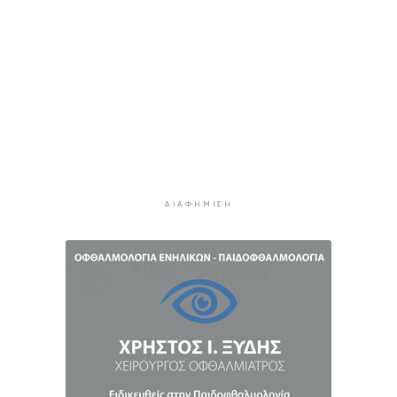
3 ώρες 41 λεπτά πρίν
8χρονος τραυματίστηκε στο κεφάλι μετά από
βουτιά σε παραλία της Χαλκιδικής
4 ώρες πρίν
Κορυφώνεται η έξοδος του Αυγούστου – Πάνω
από 56.000 επιβάτες αναχωρούν σήμερα από
τα λιμάνια της Αττικής
4 ώρες 35 λεπτά πρίν
Σαντορίνη: Συνελήφθη 18χρονος για κατοχή
ΔΙΑΦΉΜΙΣΗ
ναρκωτικών
5 ώρες πρίν
Βρέθηκε σορός σε σπηλιά στον Λυκαβηττό
κοντά στο εκκλησάκι των Αγίων Ισιδώρων
5 ώρες 21 λεπτά πρίν