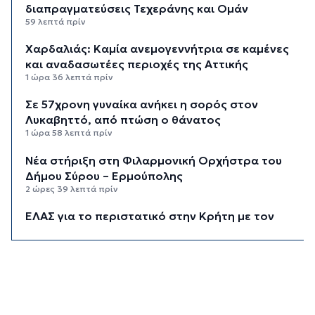
διαπραγματεύσεις Τεχεράνης και Ομάν
59 λεπτά πρίν
Χαρδαλιάς: Καμία ανεμογεννήτρια σε καμένες
και αναδασωτέες περιοχές της Αττικής
1 ώρα 36 λεπτά πρίν
Σε 57χρονη γυναίκα ανήκει η σορός στον
Λυκαβηττό, από πτώση ο θάνατος
1 ώρα 58 λεπτά πρίν
Νέα στήριξη στη Φιλαρμονική Ορχήστρα του
Δήμου Σύρου – Ερμούπολης
2 ώρες 39 λεπτά πρίν
ΕΛΑΣ για το περιστατικό στην Κρήτη με τον
τουρίστα: Δεν προκύπτει προσέγγιση ανήλικης
έναντι αμοιβής
3 ώρες πρίν
Κυκλάδες: Πολύ υψηλός κίνδυνος πυρκαγιάς για
αύριο Κυριακή