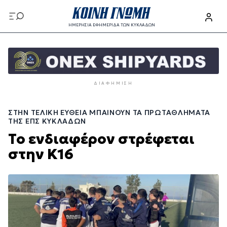
Παράκαμψη
προς
ΗΜΕΡΗΣΙΑ ΕΦΗΜΕΡΙΔΑ ΤΩΝ ΚΥΚΛΑΔΩΝ
το
Παράκαμψη
κυρίως
προς
περιεχόμενο
το
κυρίως
ΔΙΑΦΉΜΙΣΗ
περιεχόμενο
ΣΤΗΝ ΤΕΛΙΚΉ ΕΥΘΕΊΑ ΜΠΑΊΝΟΥΝ ΤΑ ΠΡΩΤΑΘΛΉΜΑΤΑ
ΤΗΣ ΕΠΣ ΚΥΚΛΆΔΩΝ
Το ενδιαφέρον στρέφεται
στην Κ16