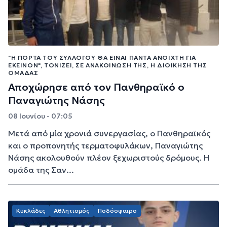
"Η ΠΌΡΤΑ ΤΟΥ ΣΥΛΛΌΓΟΥ ΘΑ ΕΊΝΑΙ ΠΆΝΤΑ ΑΝΟΙΧΤΉ ΓΙΑ
ΕΚΕΊΝΟΝ", ΤΟΝΊΖΕΙ, ΣΕ ΑΝΑΚΟΊΝΩΣΉ ΤΗΣ, Η ΔΙΟΊΚΗΣΗ ΤΗΣ
ΟΜΆΔΑΣ
Αποχώρησε από τον Πανθηραϊκό ο
Παναγιώτης Νάσης
08 Ιουνίου - 07:05
Μετά από μία χρονιά συνεργασίας, ο Πανθηραϊκός
και ο προπονητής τερματοφυλάκων, Παναγιώτης
Νάσης ακολουθούν πλέον ξεχωριστούς δρόμους. Η
ομάδα της Σαν...
Κυκλάδες
Αθλητισμός
Ποδόσφαιρο