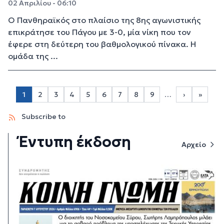
02 Απριλίου - 06:10
Ο Πανθηραϊκός στο πλαίσιο της 8ης αγωνιστικής
επικράτησε του Πάγου με 3-0, μία νίκη που τον
έφερε στη δεύτερη του βαθμολογικού πίνακα. Η
ομάδα της ...
Σελιδοποίηση
1
2
3
4
5
6
7
8
9
…
›
»
Page 2
Page 3
Page 4
Page 5
Page 6
Page 7
Page 8
Page 9
Next page
Last p
Subscribe to
Έντυπη έκδοση
Αρχείο