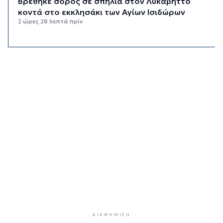
Βρέθηκε σορός σε σπηλιά στον Λυκαβηττό
κοντά στο εκκλησάκι των Αγίων Ισιδώρων
2 ώρες 26 λεπτά πρίν
Δικηγόρος 46χρονης κατηγορουμένης για
Marfin: Δεν είναι η εντολέας μου στις
φωτογραφίες
2 ώρες 41 λεπτά πρίν
Συνεδρίασε η Επιτροπή Εκτίμησης Κινδύνου
λόγω των υψηλών θερμοκρασιών και της
ενίσχυσης των ανέμων
3 ώρες 3 λεπτά πρίν
Τήνος: Σύλληψη για κλοπή και παραμέληση
εποπτείας ανηλίκων
3 ώρες 26 λεπτά πρίν
Οι «Φρουροί» ζωντανεύουν την αρχαϊκή εποχή
του Σαγκρίου
3 ώρες 44 λεπτά πρίν
ΔΙΑΦΉΜΙΣΗ
Ρέθυμνο: Η επόμενη μέρα του τουρισμού μετά