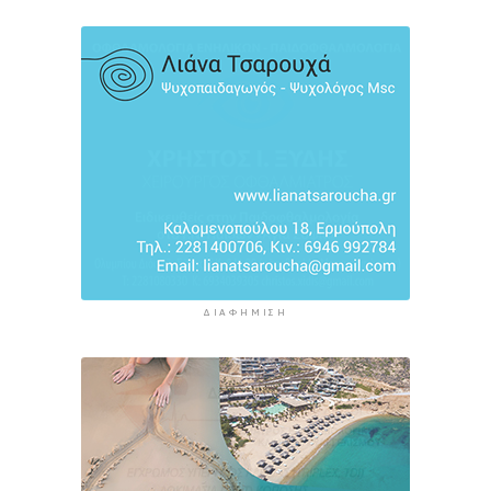
τις πυρκαγιές, η εικόνα σε Πρέβελη και Άγιο
Βασίλειο
4 ώρες 5 λεπτά πρίν
Ο «χάρτης» των πληρωμών από τον e-ΕΦΚΑ και
τη ΔΥΠΑ έως τις 14 Αυγούστου
4 ώρες 39 λεπτά πρίν
ΔΙΑΦΉΜΙΣΗ