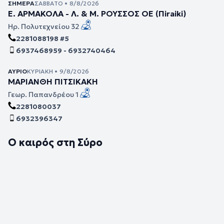
ΣΉΜΕΡΑ
ΣΆΒΒΑΤΟ • 8/8/2026
Ε. ΑΡΜΑΚΟΛΑ - Λ. & Μ. ΡΟΥΣΣΟΣ ΟΕ (Πiraiki)
Ηρ. Πολυτεχνείου 32
2281088198 #5
6937468959 - 6932740464
ΑΎΡΙΟ
ΚΥΡΙΑΚΉ • 9/8/2026
ΜΑΡΙΑΝΘΗ ΠΙΤΣΙΚΑΚΗ
Γεωρ. Παπανδρέου 1
2281080037
6932396347
Ο καιρός στη Σύρο