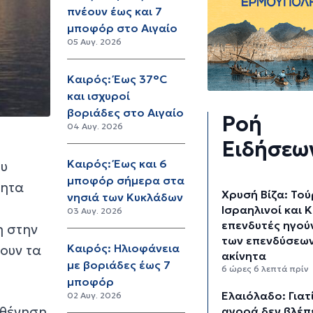
πνέουν έως και 7
μποφόρ στο Αιγαίο
05 Αυγ. 2026
Καιρός: Έως 37°C
και ισχυροί
βοριάδες στο Αιγαίο
Ροή
04 Αυγ. 2026
Ειδήσεω
Καιρός: Έως και 6
ου
μποφόρ σήμερα στα
τητα
Χρυσή Βίζα: Τού
νησιά των Κυκλάδων
Ισραηλινοί και Κ
03 Αυγ. 2026
επενδυτές ηγού
η στην
των επενδύσεων
Καιρός: Ηλιοφάνεια
ουν τα
ακίνητα
με βοριάδες έως 7
6 ώρες 6 λεπτά πρίν
μποφόρ
Ελαιόλαδο: Γιατί
02 Αυγ. 2026
σθένηση
αγορά δεν βλέπε