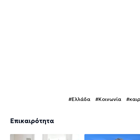
#Ελλάδα
#Κοινωνία
#και
Επικαιρότητα