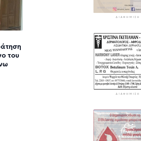
ΔΙΑΦΉΜΙΣΗ
ράτηση
νο του
Άνω
ΔΙΑΦΉΜΙΣΗ