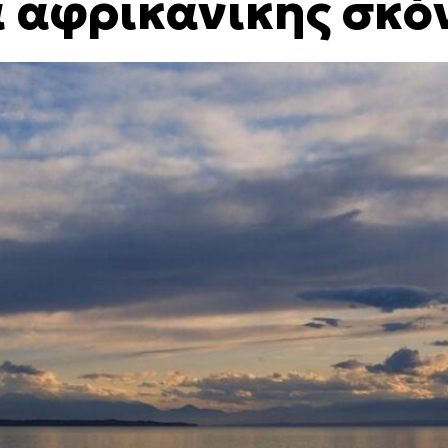
α αφρικανικής σκό