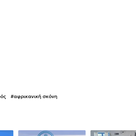
ρός
#αφρικανική σκόνη