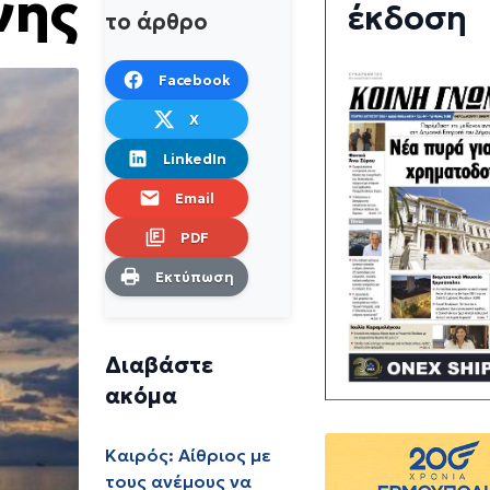
νης
έκδοση
το άρθρο
Facebook
X
LinkedIn
Email
PDF
Εκτύπωση
Διαβάστε
ακόμα
Καιρός: Αίθριος με
τους ανέμους να