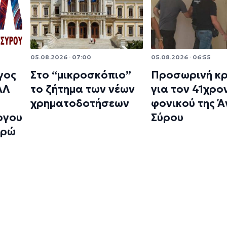
05.08.2026 · 07:00
05.08.2026 · 06:55
γος
Στο “μικροσκόπιο”
Προσωρινή κ
ΑΛ
το ζήτημα των νέων
για τον 41χρο
χρηματοδοτήσεων
φονικού της 
ργου
Σύρου
υρώ