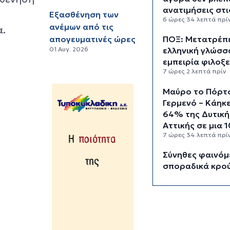
ανατιμήσεις στι
Εξασθένηση των
6 ώρες 34 λεπτά πρί
ανέμων από τις
α.
απογευματινές ώρες
ΠΟΞ: Μετατρέπε
01 Αυγ. 2026
ελληνική γλώσσ
εμπειρία φιλοξε
7 ώρες 2 λεπτά πρίν
Μαύρο το Πόρτ
Γερμενό – Κάηκ
64% της Δυτική
Αττικής σε μια 
7 ώρες 34 λεπτά πρί
Σύνηθες φαινόμ
σποραδικά κρο
γρίπης σε
τουριστικούς
προορισμούς ό
Ελλάδα
8 ώρες πρίν