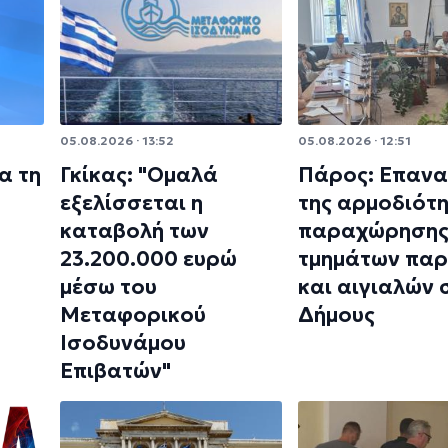
05.08.2026 · 13:52
05.08.2026 · 12:51
α τη
Γκίκας: "Ομαλά
Πάρος: Επαν
εξελίσσεται η
της αρμοδιότ
καταβολή των
παραχώρηση
23.200.000 ευρώ
τμημάτων πα
μέσω του
και αιγιαλών 
Μεταφορικού
Δήμους
Ισοδυνάμου
Επιβατών"