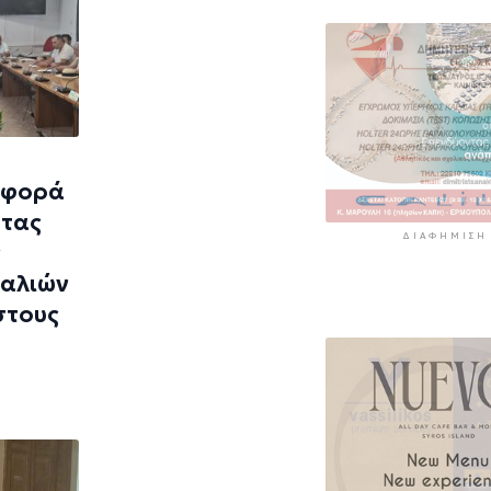
αφορά
ητας
ΔΙΑΦΉΜΙΣΗ
ς
ραλιών
στους