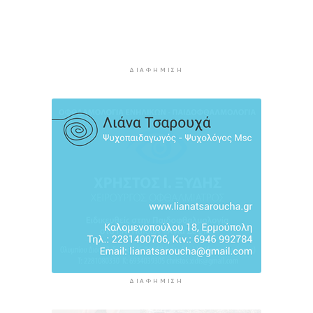
συνδυάζει την ιστορία με την τεχνολογία
2 ώρες 5 λεπτά πρίν
Σχολή προπονητών UEFA C στη Σύρο
2 ώρες 10 λεπτά πρίν
ΔΙΑΦΉΜΙΣΗ
ΔΙΑΦΉΜΙΣΗ