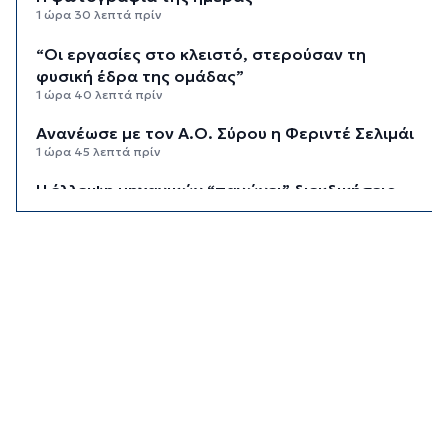
1 ώρα 30 λεπτά πρίν
“Οι εργασίες στο κλειστό, στερούσαν τη
φυσική έδρα της ομάδας”
1 ώρα 40 λεπτά πρίν
Ανανέωσε με τον Α.Ο. Σύρου η Φεριντέ Σελιμάι
1 ώρα 45 λεπτά πρίν
Η έλλειψη μηχανικών “παγώνει” διεκδικήσεις
χρηματοδοτήσεων και έργα
1 ώρα 50 λεπτά πρίν
Συζητήσεις με το Υπουργείο για τη διάσωση
του Φάρου της Διδύμης
1 ώρα 55 λεπτά πρίν
Οριστικά στον Δήμο Σίφνου οι αθλητικές
εγκαταστάσεις της "Μαρούσας"
2 ώρες πρίν
Μια καινοτόμος εκπαιδευτική δράση που